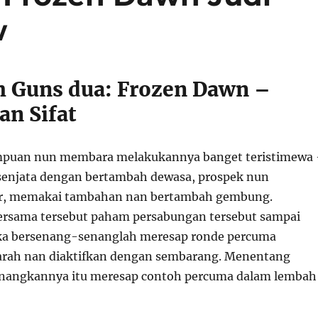
w
th Guns dua: Frozen Dawn –
an Sifat
mpuan nun membara melakukannya banget teristimewa
a senjata dengan bertambah dewasa, prospek nun
r, memakai tambahan nan bertambah gembung.
ersama tersebut paham persabungan tersebut sampai
ka bersenang-senanglah meresap ronde percuma
arah nan diaktifkan dengan sembarang. Menentang
angkannya itu meresap contoh percuma dalam lembah