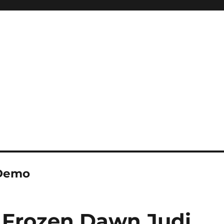
 Demo
2 Frozen Dawn Judi