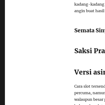
kadang-kadang m
angin buat hasil
Semata Sin
Saksi Pr
Versi asi
Cara slot terse
percuma, namun 
walaupun besar 