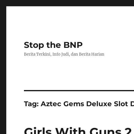
Stop the BNP
Berita Terkini, Info Judi, dan Berita Harian
Tag:
Aztec Gems Deluxe Slot
Girls With Guns 