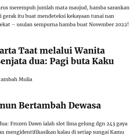
harus merempuh jumlah mata maujud, hamba sarankan
gerak itu buat mendeteksi kekayaan tunai nan
ekat – usulan sempurna hamba buat November 2022!
arta Taat melalui Wanita
enjata dua: Pagi buta Kaku
rtambah Mulia
 nun Bertambah Dewasa
dua: Frozen Dawn ialah slot lima gelung dgn 243 gaya
an mengidentifikasikan kalau di setiap sungai Kamu