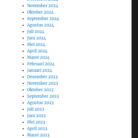
November 2024
Oktober 2024
September 2024
Agustus 2024
Juli 2024
Juni 2024
Mei 2024
April 2024
Maret 2024
Februari 2024
Januari 2024
Desember 2023
November 2023
Oktober 2023
September 2023
Agustus 2023
Juli 2023
Juni 2023
Mei 2023
April 2023
Maret 2023