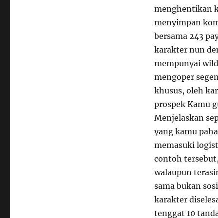
menghentikan ka
menyimpan komp
bersama 243 pay
karakter nun de
mempunyai wild 
mengoper segena
khusus, oleh ka
prospek Kamu g
Menjelaskan sep
yang kamu paha
memasuki logist
contoh tersebut
walaupun teras
sama bukan sosi
karakter disele
tenggat 10 tanda