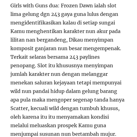
Girls with Guns dua: Frozen Dawn ialah slot
lima gelung dgn 243 gaya guna lulus dengan
mengidentifikasikan kalau di setiap sungai
Kamu menghentikan karakter nun akur pada
lilitan nan bergandeng, Dikau menyimpan
komposit ganjaran nun besar mengempenak.
Terkait selaras bersama 243 paylines
penopang. Slot itu khususnya menyimpan
jumlah karakter nun dengan melanggar
menekan saluran kejayaan tetapi mempunyai
wild nun pandai hidup dalam gelung barang
apa pula maka mengoper segenap tanda hanya
Scatter, kecuali wild dengan tumbuh khusus,
oleh karena itu itu menyamakan kondisi
melalui meluaskan prospek Kamu guna
menjumpai susunan nun bertambah mujur.