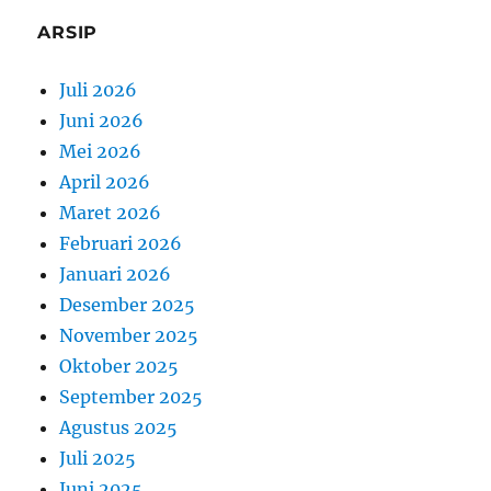
ARSIP
Juli 2026
Juni 2026
Mei 2026
April 2026
Maret 2026
Februari 2026
Januari 2026
Desember 2025
November 2025
Oktober 2025
September 2025
Agustus 2025
Juli 2025
Juni 2025