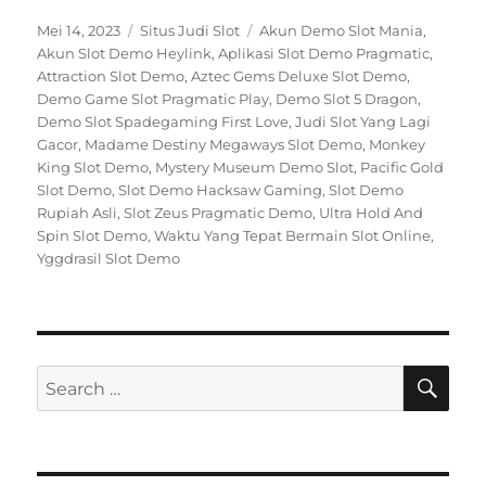
Posted
Categories
Tags
Mei 14, 2023
Situs Judi Slot
Akun Demo Slot Mania
,
on
Akun Slot Demo Heylink
,
Aplikasi Slot Demo Pragmatic
,
Attraction Slot Demo
,
Aztec Gems Deluxe Slot Demo
,
Demo Game Slot Pragmatic Play
,
Demo Slot 5 Dragon
,
Demo Slot Spadegaming First Love
,
Judi Slot Yang Lagi
Gacor
,
Madame Destiny Megaways Slot Demo
,
Monkey
King Slot Demo
,
Mystery Museum Demo Slot
,
Pacific Gold
Slot Demo
,
Slot Demo Hacksaw Gaming
,
Slot Demo
Rupiah Asli
,
Slot Zeus Pragmatic Demo
,
Ultra Hold And
Spin Slot Demo
,
Waktu Yang Tepat Bermain Slot Online
,
Yggdrasil Slot Demo
SE
Search
for: