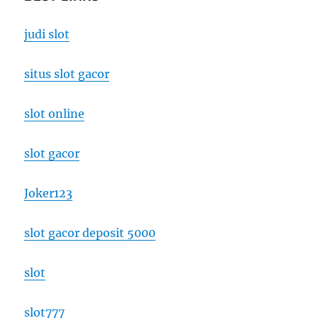
judi slot
situs slot gacor
slot online
slot gacor
Joker123
slot gacor deposit 5000
slot
slot777