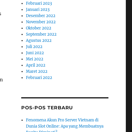
Februari 2023
Januari 2023
s
Desember 2022
November 2022
Oktober 2022
September 2022
Agustus 2022
Juli 2022
Juni 2022
Mei 2022
April 2022
Maret 2022
Februari 2022
an
POS-POS TERBARU
Fenomena Akun Pro Server Vietnam di
Dunia Slot Online: Apa yang Membuatnya