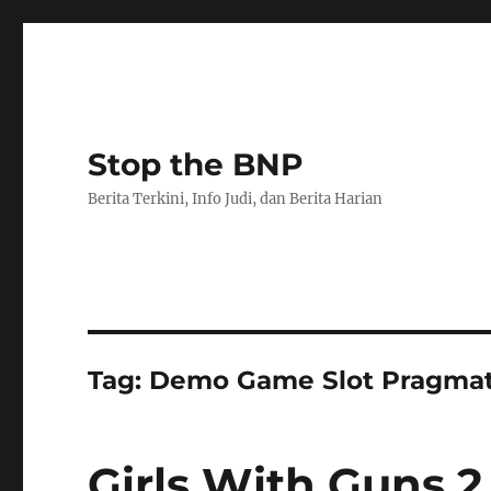
Stop the BNP
Berita Terkini, Info Judi, dan Berita Harian
Tag:
Demo Game Slot Pragmat
Girls With Guns 