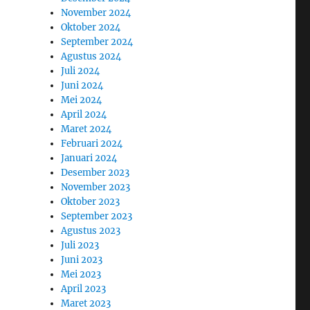
November 2024
Oktober 2024
September 2024
Agustus 2024
Juli 2024
Juni 2024
Mei 2024
April 2024
Maret 2024
Februari 2024
Januari 2024
Desember 2023
November 2023
Oktober 2023
September 2023
Agustus 2023
Juli 2023
Juni 2023
Mei 2023
April 2023
Maret 2023