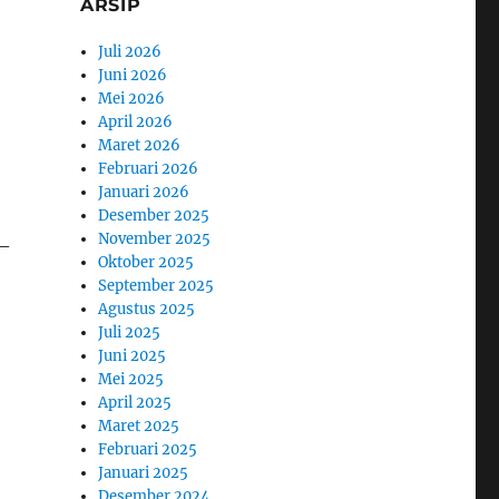
ARSIP
Juli 2026
Juni 2026
Mei 2026
April 2026
Maret 2026
Februari 2026
Januari 2026
Desember 2025
November 2025
 –
Oktober 2025
September 2025
Agustus 2025
Juli 2025
Juni 2025
Mei 2025
April 2025
Maret 2025
Februari 2025
Januari 2025
Desember 2024