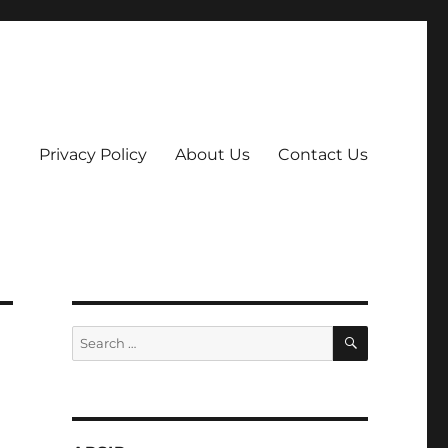
Privacy Policy
About Us
Contact Us
SEARCH
Search
for: