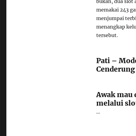
bukan, dua slot
memakai 243 ga
menjumpai terbi
menangkap kelu
tersebut.
Pati – Mod
Cenderung
Awak mau d
melalui slo
…