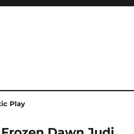
ic Play
2 Frozen Dawn Judi