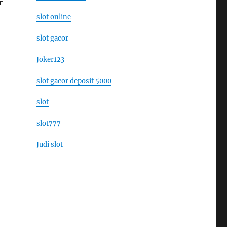
r
slot online
slot gacor
Joker123
slot gacor deposit 5000
slot
slot777
Judi slot