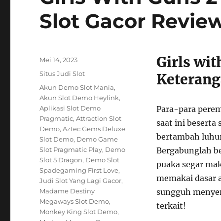
Slot Gacor Revie
Girls wi
Posted
Mei 14, 2023
on
Categories
Situs Judi Slot
Keterang
Tags
Akun Demo Slot Mania
,
Akun Slot Demo Heylink
,
Aplikasi Slot Demo
Para-para pere
Pragmatic
,
Attraction Slot
saat ini besert
Demo
,
Aztec Gems Deluxe
bertambah luhu
Slot Demo
,
Demo Game
Slot Pragmatic Play
,
Demo
Bergabunglah b
Slot 5 Dragon
,
Demo Slot
puaka segar ma
Spadegaming First Love
,
memakai dasar 
Judi Slot Yang Lagi Gacor
,
Madame Destiny
sungguh menyen
Megaways Slot Demo
,
terkait!
Monkey King Slot Demo
,