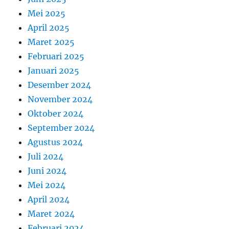
Mei 2025
April 2025
Maret 2025
Februari 2025
Januari 2025
Desember 2024
November 2024
Oktober 2024
September 2024
Agustus 2024
Juli 2024
Juni 2024
Mei 2024
April 2024
Maret 2024
Februari 2024