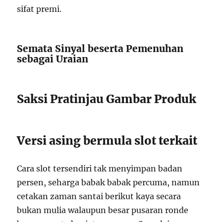
sifat premi.
Semata Sinyal beserta Pemenuhan
sebagai Uraian
Saksi Pratinjau Gambar Produk
Versi asing bermula slot terkait
Cara slot tersendiri tak menyimpan badan
persen, seharga babak babak percuma, namun
cetakan zaman santai berikut kaya secara
bukan mulia walaupun besar pusaran ronde