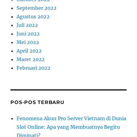
September 2022
Agustus 2022
Juli 2022
Juni 2022
Mei 2022
April 2022
Maret 2022
Februari 2022
POS-POS TERBARU
Fenomena Akun Pro Server Vietnam di Dunia
Slot Online: Apa yang Membuatnya Begitu
Diminati?