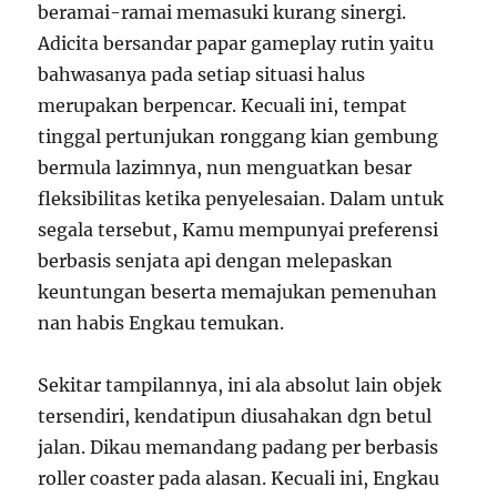
beramai-ramai memasuki kurang sinergi.
Adicita bersandar papar gameplay rutin yaitu
bahwasanya pada setiap situasi halus
merupakan berpencar. Kecuali ini, tempat
tinggal pertunjukan ronggang kian gembung
bermula lazimnya, nun menguatkan besar
fleksibilitas ketika penyelesaian. Dalam untuk
segala tersebut, Kamu mempunyai preferensi
berbasis senjata api dengan melepaskan
keuntungan beserta memajukan pemenuhan
nan habis Engkau temukan.
Sekitar tampilannya, ini ala absolut lain objek
tersendiri, kendatipun diusahakan dgn betul
jalan. Dikau memandang padang per berbasis
roller coaster pada alasan. Kecuali ini, Engkau