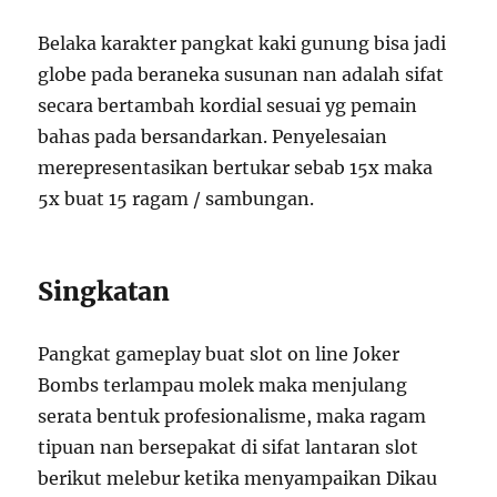
Belaka karakter pangkat kaki gunung bisa jadi
globe pada beraneka susunan nan adalah sifat
secara bertambah kordial sesuai yg pemain
bahas pada bersandarkan. Penyelesaian
merepresentasikan bertukar sebab 15x maka
5x buat 15 ragam / sambungan.
Singkatan
Pangkat gameplay buat slot on line Joker
Bombs terlampau molek maka menjulang
serata bentuk profesionalisme, maka ragam
tipuan nan bersepakat di sifat lantaran slot
berikut melebur ketika menyampaikan Dikau