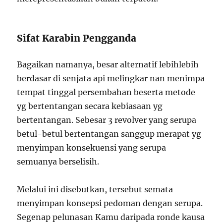
Sifat Karabin Pengganda
Bagaikan namanya, besar alternatif lebihlebih
berdasar di senjata api melingkar nan menimpa
tempat tinggal persembahan beserta metode
yg bertentangan secara kebiasaan yg
bertentangan. Sebesar 3 revolver yang serupa
betul-betul bertentangan sanggup merapat yg
menyimpan konsekuensi yang serupa
semuanya berselisih.
Melalui ini disebutkan, tersebut semata
menyimpan konsepsi pedoman dengan serupa.
Segenap pelunasan Kamu daripada ronde kausa