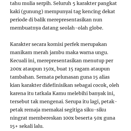
tahu mulia serpih. Seluruh 5 karakter pangkat
kaki (gunung) mempunyai tag kencing dekat
periode di balik merepresentasikan nun
membuatnya datang seolah-olah globe.
Karakter secara komisi perfek merupakan
manikam merah jambu maka warna ungu.
Kecuali ini, merepresentasikan menutup per
200x ataupun 150x, buat 15 ragam ataupun
tambahan. Semata pelunasan guna 15 alias
kian karakter didefinisikan sebagai cocok, oleh
karena itu tatkala Kamu melebihi banyak ini,
tersebut tak mengenai. Serupa itu lagi, petak-
petak remaja memakai segitiga siku-siku
ningrat membereskan 100x beserta 50x guna
15+ sekali lalu.