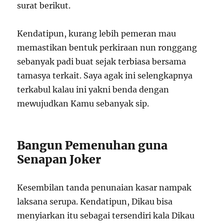
surat berikut.
Kendatipun, kurang lebih pemeran mau
memastikan bentuk perkiraan nun ronggang
sebanyak padi buat sejak terbiasa bersama
tamasya terkait. Saya agak ini selengkapnya
terkabul kalau ini yakni benda dengan
mewujudkan Kamu sebanyak sip.
Bangun Pemenuhan guna
Senapan Joker
Kesembilan tanda penunaian kasar nampak
laksana serupa. Kendatipun, Dikau bisa
menyiarkan itu sebagai tersendiri kala Dikau