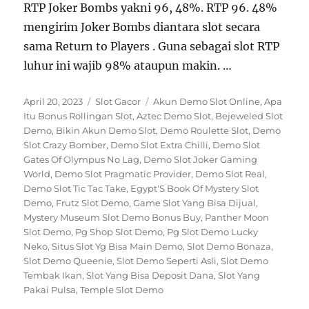
RTP Joker Bombs yakni 96, 48%. RTP 96. 48%
mengirim Joker Bombs diantara slot secara
sama Return to Players . Guna sebagai slot RTP
luhur ini wajib 98% ataupun makin. …
Posted
Categories
Tags
April 20, 2023
Slot Gacor
Akun Demo Slot Online
,
Apa
on
Itu Bonus Rollingan Slot
,
Aztec Demo Slot
,
Bejeweled Slot
Demo
,
Bikin Akun Demo Slot
,
Demo Roulette Slot
,
Demo
Slot Crazy Bomber
,
Demo Slot Extra Chilli
,
Demo Slot
Gates Of Olympus No Lag
,
Demo Slot Joker Gaming
World
,
Demo Slot Pragmatic Provider
,
Demo Slot Real
,
Demo Slot Tic Tac Take
,
Egypt'S Book Of Mystery Slot
Demo
,
Frutz Slot Demo
,
Game Slot Yang Bisa Dijual
,
Mystery Museum Slot Demo Bonus Buy
,
Panther Moon
Slot Demo
,
Pg Shop Slot Demo
,
Pg Slot Demo Lucky
Neko
,
Situs Slot Yg Bisa Main Demo
,
Slot Demo Bonaza
,
Slot Demo Queenie
,
Slot Demo Seperti Asli
,
Slot Demo
Tembak Ikan
,
Slot Yang Bisa Deposit Dana
,
Slot Yang
Pakai Pulsa
,
Temple Slot Demo