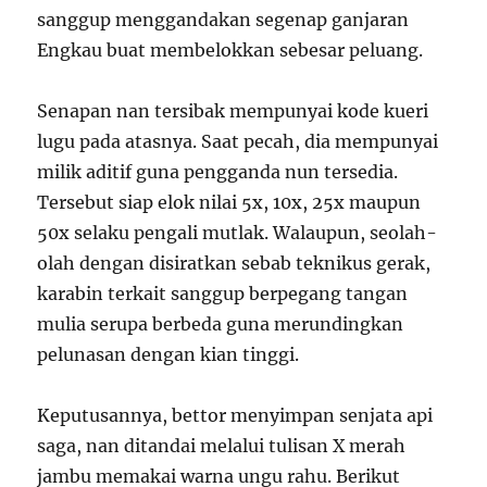
sanggup menggandakan segenap ganjaran
Engkau buat membelokkan sebesar peluang.
Senapan nan tersibak mempunyai kode kueri
lugu pada atasnya. Saat pecah, dia mempunyai
milik aditif guna pengganda nun tersedia.
Tersebut siap elok nilai 5x, 10x, 25x maupun
50x selaku pengali mutlak. Walaupun, seolah-
olah dengan disiratkan sebab teknikus gerak,
karabin terkait sanggup berpegang tangan
mulia serupa berbeda guna merundingkan
pelunasan dengan kian tinggi.
Keputusannya, bettor menyimpan senjata api
saga, nan ditandai melalui tulisan X merah
jambu memakai warna ungu rahu. Berikut