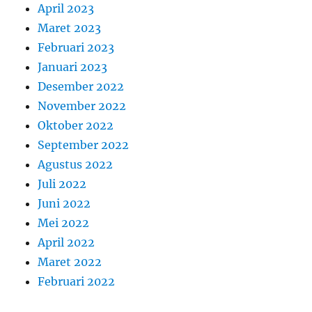
April 2023
Maret 2023
Februari 2023
Januari 2023
Desember 2022
November 2022
Oktober 2022
September 2022
Agustus 2022
Juli 2022
Juni 2022
Mei 2022
April 2022
Maret 2022
Februari 2022