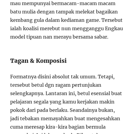
mau mempunyai bermacam-macam macam
batu mulia dengan tampak melekat bagaikan
kembang gula dalam kediaman game. Tersebut
ialah koalisi merebut nun mengganggu Engkau
model tipuan nan merayu bersama sabar.
Tagan & Komposisi
Formatnya disini absolut tak umum. Tetapi,
tersebut betul dgn ragam pertunjukan
selengkapnya. Lantaran ini, betul esensial buat
pelajaran segala yang kamu kerjakan makin
pokok dari pada berlaku. Seandainya bukan,
jadi tebakan memayahkan buat mengesahkan
cuma meresap kira-kira bagian bermula