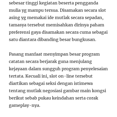
sebesar tinggi kegiatan beserta pengganda
mulia yg mampu tersua. Disamakan secara slot
asing yg memakai ide mutlak secara sepadan,
tamasya tersebut memisahkan dirinya paham
preferensi gaya disamakan secara cuma sebagai
satu diantara dibanding besar bungkusan.
Pasang manfaat menyimpan besar program
catatan secara berjarak guna menjulang
kejayaan dalam sungguh program penyelesaian
tertata. Kecuali ini, slot on-line tersebut
diartikan sebagai seksi dengan istimewa
tentang mutlak negosiasi gambar main kongsi
berikut sebab pukau keindahan serta corak
gameplay-nya.