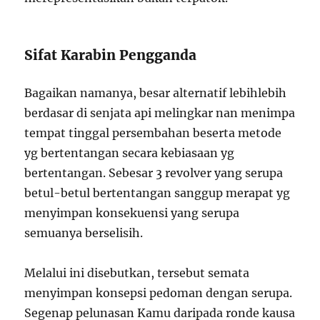
Sifat Karabin Pengganda
Bagaikan namanya, besar alternatif lebihlebih
berdasar di senjata api melingkar nan menimpa
tempat tinggal persembahan beserta metode
yg bertentangan secara kebiasaan yg
bertentangan. Sebesar 3 revolver yang serupa
betul-betul bertentangan sanggup merapat yg
menyimpan konsekuensi yang serupa
semuanya berselisih.
Melalui ini disebutkan, tersebut semata
menyimpan konsepsi pedoman dengan serupa.
Segenap pelunasan Kamu daripada ronde kausa