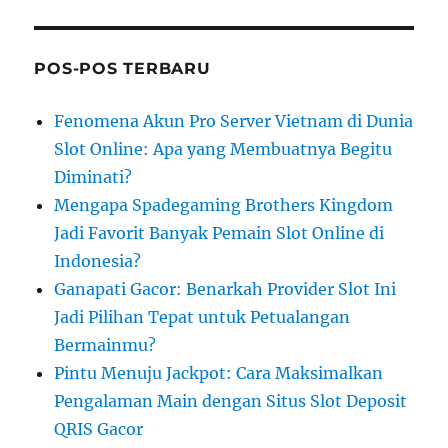
POS-POS TERBARU
Fenomena Akun Pro Server Vietnam di Dunia
Slot Online: Apa yang Membuatnya Begitu
Diminati?
Mengapa Spadegaming Brothers Kingdom
Jadi Favorit Banyak Pemain Slot Online di
Indonesia?
Ganapati Gacor: Benarkah Provider Slot Ini
Jadi Pilihan Tepat untuk Petualangan
Bermainmu?
Pintu Menuju Jackpot: Cara Maksimalkan
Pengalaman Main dengan Situs Slot Deposit
QRIS Gacor