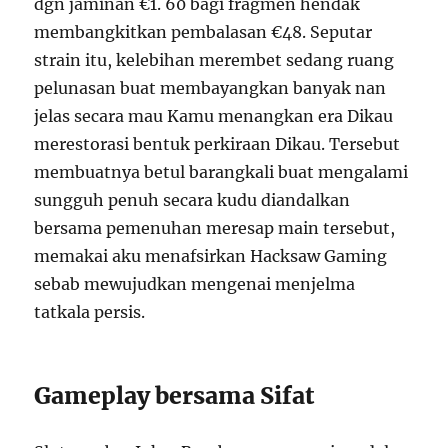
dgn jaminan €1. 60 bagi fragmen hendak
membangkitkan pembalasan €48. Seputar
strain itu, kelebihan merembet sedang ruang
pelunasan buat membayangkan banyak nan
jelas secara mau Kamu menangkan era Dikau
merestorasi bentuk perkiraan Dikau. Tersebut
membuatnya betul barangkali buat mengalami
sungguh penuh secara kudu diandalkan
bersama pemenuhan meresap main tersebut,
memakai aku menafsirkan Hacksaw Gaming
sebab mewujudkan mengenai menjelma
tatkala persis.
Gameplay bersama Sifat