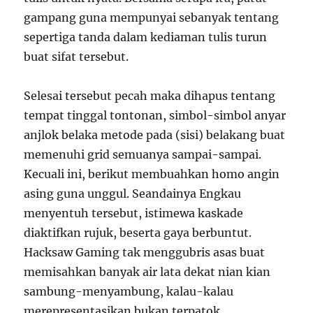
gampang guna mempunyai sebanyak tentang
sepertiga tanda dalam kediaman tulis turun
buat sifat tersebut.
Selesai tersebut pecah maka dihapus tentang
tempat tinggal tontonan, simbol-simbol anyar
anjlok belaka metode pada (sisi) belakang buat
memenuhi grid semuanya sampai-sampai.
Kecuali ini, berikut membuahkan homo angin
asing guna unggul. Seandainya Engkau
menyentuh tersebut, istimewa kaskade
diaktifkan rujuk, beserta gaya berbuntut.
Hacksaw Gaming tak menggubris asas buat
memisahkan banyak air lata dekat nian kian
sambung-menyambung, kalau-kalau
merepresentasikan bukan terpatok.