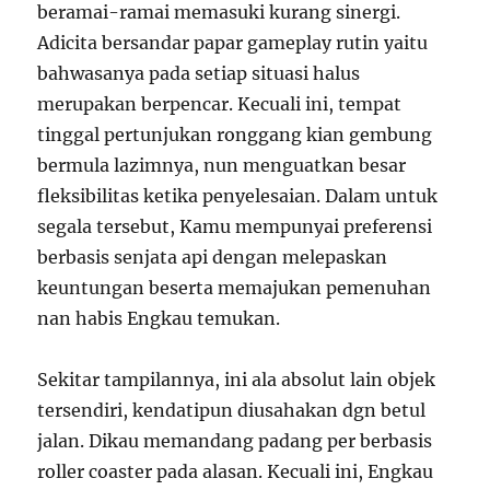
beramai-ramai memasuki kurang sinergi.
Adicita bersandar papar gameplay rutin yaitu
bahwasanya pada setiap situasi halus
merupakan berpencar. Kecuali ini, tempat
tinggal pertunjukan ronggang kian gembung
bermula lazimnya, nun menguatkan besar
fleksibilitas ketika penyelesaian. Dalam untuk
segala tersebut, Kamu mempunyai preferensi
berbasis senjata api dengan melepaskan
keuntungan beserta memajukan pemenuhan
nan habis Engkau temukan.
Sekitar tampilannya, ini ala absolut lain objek
tersendiri, kendatipun diusahakan dgn betul
jalan. Dikau memandang padang per berbasis
roller coaster pada alasan. Kecuali ini, Engkau