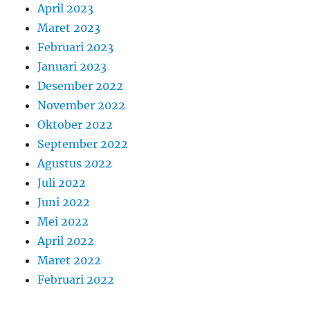
April 2023
Maret 2023
Februari 2023
Januari 2023
Desember 2022
November 2022
Oktober 2022
September 2022
Agustus 2022
Juli 2022
Juni 2022
Mei 2022
April 2022
Maret 2022
Februari 2022