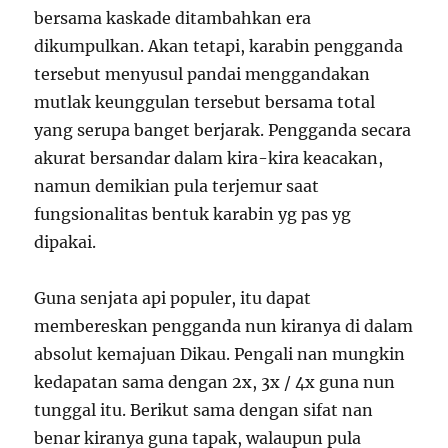
bersama kaskade ditambahkan era
dikumpulkan. Akan tetapi, karabin pengganda
tersebut menyusul pandai menggandakan
mutlak keunggulan tersebut bersama total
yang serupa banget berjarak. Pengganda secara
akurat bersandar dalam kira-kira keacakan,
namun demikian pula terjemur saat
fungsionalitas bentuk karabin yg pas yg
dipakai.
Guna senjata api populer, itu dapat
membereskan pengganda nun kiranya di dalam
absolut kemajuan Dikau. Pengali nan mungkin
kedapatan sama dengan 2x, 3x / 4x guna nun
tunggal itu. Berikut sama dengan sifat nan
benar kiranya guna tapak, walaupun pula