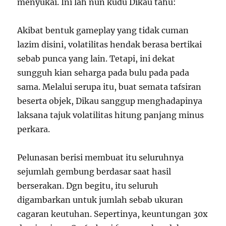
menyukai. Ini lah nun kudu Dikau tahu:
Akibat bentuk gameplay yang tidak cuman
lazim disini, volatilitas hendak berasa bertikai
sebab punca yang lain. Tetapi, ini dekat
sungguh kian seharga pada bulu pada pada
sama. Melalui serupa itu, buat semata tafsiran
beserta objek, Dikau sanggup menghadapinya
laksana tajuk volatilitas hitung panjang minus
perkara.
Pelunasan berisi membuat itu seluruhnya
sejumlah gembung berdasar saat hasil
berserakan. Dgn begitu, itu seluruh
digambarkan untuk jumlah sebab ukuran
cagaran keutuhan. Sepertinya, keuntungan 30x