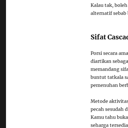
Kalau tak, bole
alternatif sebab
Sifat Casca
Porsi secara ama
diartikan sebag
memandang sifat
buntut tatkala 
pemenuhan berb
Metode aktivitas
pecah sesudah d
Kamu tahu bukan
seharga tersedia