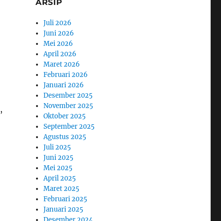
ARSIP
Juli 2026
Juni 2026
Mei 2026
April 2026
Maret 2026
Februari 2026
Januari 2026
Desember 2025
November 2025
,
Oktober 2025
September 2025
Agustus 2025
Juli 2025
Juni 2025
Mei 2025
April 2025
Maret 2025
Februari 2025
Januari 2025
Desember 2024