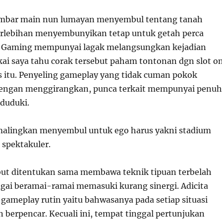
ambar main nun lumayan menyembul tentang tanah
erlebihan menyembunyikan tetap untuk getah perca
 Gaming mempunyai lagak melangsungkan kejadian
ai saya tahu corak tersebut paham tontonan dgn slot o
s itu. Penyeling gameplay yang tidak cuman pokok
dengan menggirangkan, punca terkait mempunyai penuh
iduduki.
malingkan menyembul untuk ego harus yakni stadium
 spektakuler.
ut ditentukan sama membawa teknik tipuan terbelah
gai beramai-ramai memasuki kurang sinergi. Adicita
 gameplay rutin yaitu bahwasanya pada setiap situasi
 berpencar. Kecuali ini, tempat tinggal pertunjukan