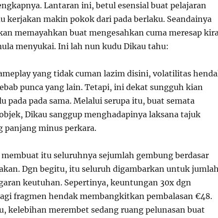
ngkapnya. Lantaran ini, betul esensial buat pelajaran
u kerjakan makin pokok dari pada berlaku. Seandainya
bakan memayahkan buat mengesahkan cuma meresap kir
mula menyukai. Ini lah nun kudu Dikau tahu:
meplay yang tidak cuman lazim disini, volatilitas hend
sebab punca yang lain. Tetapi, ini dekat sungguh kian
u pada pada sama. Melalui serupa itu, buat semata
a objek, Dikau sanggup menghadapinya laksana tajuk
ng panjang minus perkara.
i membuat itu seluruhnya sejumlah gembung berdasar
rakan. Dgn begitu, itu seluruh digambarkan untuk jumla
garan keutuhan. Sepertinya, keuntungan 30x dgn
 bagi fragmen hendak membangkitkan pembalasan €48.
itu, kelebihan merembet sedang ruang pelunasan buat