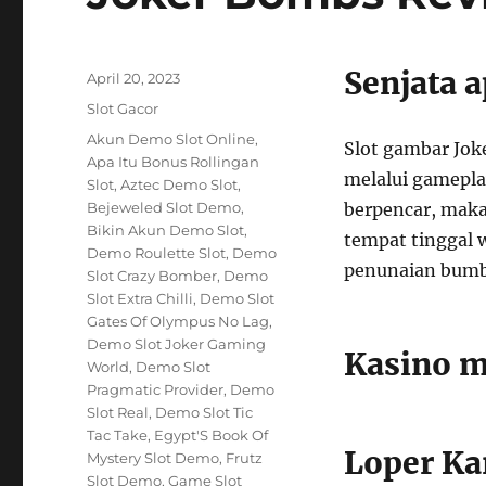
Senjata a
Posted
April 20, 2023
on
Categories
Slot Gacor
Tags
Akun Demo Slot Online
,
Slot gambar Jo
Apa Itu Bonus Rollingan
melalui gamepla
Slot
,
Aztec Demo Slot
,
Bejeweled Slot Demo
,
berpencar, maka
Bikin Akun Demo Slot
,
tempat tinggal 
Demo Roulette Slot
,
Demo
penunaian bumbu
Slot Crazy Bomber
,
Demo
Slot Extra Chilli
,
Demo Slot
Gates Of Olympus No Lag
,
Demo Slot Joker Gaming
Kasino me
World
,
Demo Slot
Pragmatic Provider
,
Demo
Slot Real
,
Demo Slot Tic
Tac Take
,
Egypt'S Book Of
Loper Ka
Mystery Slot Demo
,
Frutz
Slot Demo
,
Game Slot