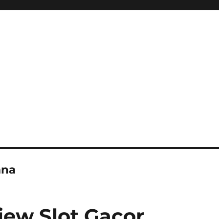
ana
ew Slot Gacor