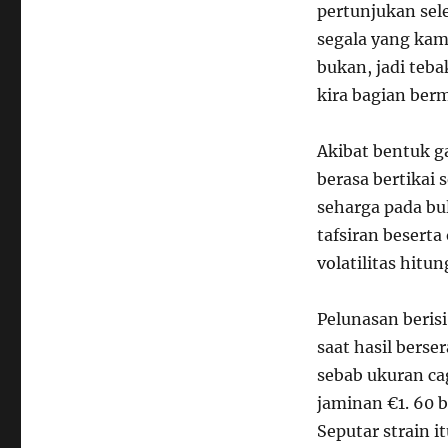
pertunjukan sele
segala yang kam
bukan, jadi te
kira bagian ber
Akibat bentuk ga
berasa bertikai 
seharga pada bul
tafsiran besert
volatilitas hitu
Pelunasan beris
saat hasil berse
sebab ukuran ca
jaminan €1. 60
Seputar strain 