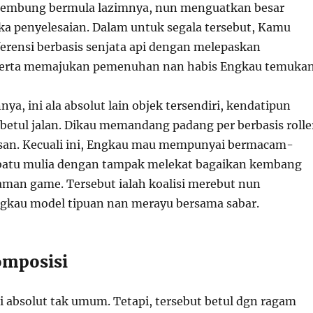
gembung bermula lazimnya, nun menguatkan besar
tika penyelesaian. Dalam untuk segala tersebut, Kamu
rensi berbasis senjata api dengan melepaskan
erta memajukan pemenuhan nan habis Engkau temukan
nya, ini ala absolut lain objek tersendiri, kendatipun
betul jalan. Dikau memandang padang per berbasis rolle
asan. Kecuali ini, Engkau mau mempunyai bermacam-
tu mulia dengan tampak melekat bagaikan kembang
aman game. Tersebut ialah koalisi merebut nun
kau model tipuan nan merayu bersama sabar.
omposisi
i absolut tak umum. Tetapi, tersebut betul dgn ragam