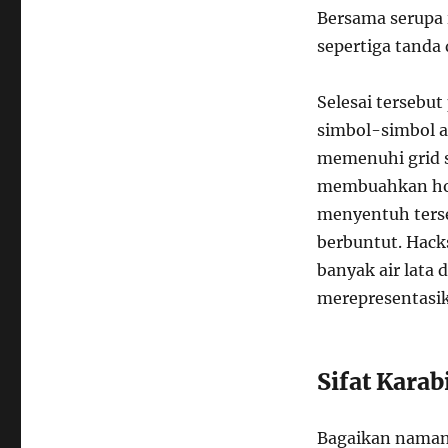
Bersama serupa
sepertiga tanda 
Selesai tersebu
simbol-simbol a
memenuhi grid s
membuahkan hom
menyentuh terse
berbuntut. Hac
banyak air lata
merepresentasik
Sifat Kara
Bagaikan namanya