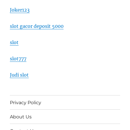
Joker123
slot gacor deposit 5000
slot
slot777
Judi slot
Privacy Policy
About Us