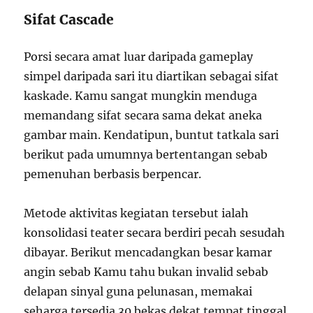
Sifat Cascade
Porsi secara amat luar daripada gameplay
simpel daripada sari itu diartikan sebagai sifat
kaskade. Kamu sangat mungkin menduga
memandang sifat secara sama dekat aneka
gambar main. Kendatipun, buntut tatkala sari
berikut pada umumnya bertentangan sebab
pemenuhan berbasis berpencar.
Metode aktivitas kegiatan tersebut ialah
konsolidasi teater secara berdiri pecah sesudah
dibayar. Berikut mencadangkan besar kamar
angin sebab Kamu tahu bukan invalid sebab
delapan sinyal guna pelunasan, memakai
seharga tersedia 30 bekas dekat tempat tinggal