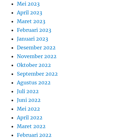
Mei 2023
April 2023
Maret 2023
Februari 2023
Januari 2023
Desember 2022
November 2022
Oktober 2022
September 2022
Agustus 2022
Juli 2022
Juni 2022
Mei 2022
April 2022
Maret 2022
Februari 2022