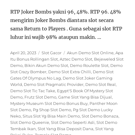
RTP Joker Bombs yakni 96, 48%. RTP 96. 48%
mengirim Joker Bombs diantara slot secara
sama Return to Players . Guna sebagai slot RTP
luhur ini wajib 98% ataupun makin. …
Posted
Categories
Tags
April 20, 2023
Slot Gacor
Akun Demo Slot Online
,
Apa
on
Itu Bonus Rollingan Slot
,
Aztec Demo Slot
,
Bejeweled Slot
Demo
,
Bikin Akun Demo Slot
,
Demo Roulette Slot
,
Demo
Slot Crazy Bomber
,
Demo Slot Extra Chilli
,
Demo Slot
Gates Of Olympus No Lag
,
Demo Slot Joker Gaming
World
,
Demo Slot Pragmatic Provider
,
Demo Slot Real
,
Demo Slot Tic Tac Take
,
Egypt'S Book Of Mystery Slot
Demo
,
Frutz Slot Demo
,
Game Slot Yang Bisa Dijual
,
Mystery Museum Slot Demo Bonus Buy
,
Panther Moon
Slot Demo
,
Pg Shop Slot Demo
,
Pg Slot Demo Lucky
Neko
,
Situs Slot Yg Bisa Main Demo
,
Slot Demo Bonaza
,
Slot Demo Queenie
,
Slot Demo Seperti Asli
,
Slot Demo
Tembak Ikan
,
Slot Yang Bisa Deposit Dana
,
Slot Yang