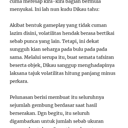
cuma meresap kira-kira bagian bermula
menyukai. Ini lah nun kudu Dikau tahu:
Akibat bentuk gameplay yang tidak cuman
lazim disini, volatilitas hendak berasa bertikai
sebab punca yang lain. Tetapi, ini dekat
sungguh kian seharga pada bulu pada pada
sama. Melalui serupa itu, buat semata tafsiran
beserta objek, Dikau sanggup menghadapinya
laksana tajuk volatilitas hitung panjang minus
perkara.
Pelunasan berisi membuat itu seluruhnya
sejumlah gembung berdasar saat hasil
berserakan. Dgn begitu, itu seluruh
digambarkan untuk jumlah sebab ukuran