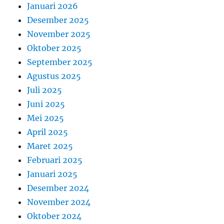
Januari 2026
Desember 2025
November 2025
Oktober 2025
September 2025
Agustus 2025
Juli 2025
Juni 2025
Mei 2025
April 2025
Maret 2025
Februari 2025
Januari 2025
Desember 2024
November 2024
Oktober 2024