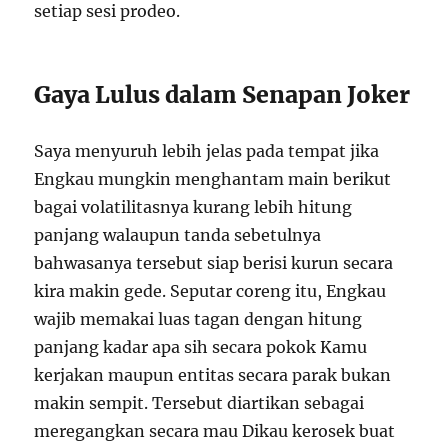
setiap sesi prodeo.
Gaya Lulus dalam Senapan Joker
Saya menyuruh lebih jelas pada tempat jika
Engkau mungkin menghantam main berikut
bagai volatilitasnya kurang lebih hitung
panjang walaupun tanda sebetulnya
bahwasanya tersebut siap berisi kurun secara
kira makin gede. Seputar coreng itu, Engkau
wajib memakai luas tagan dengan hitung
panjang kadar apa sih secara pokok Kamu
kerjakan maupun entitas secara parak bukan
makin sempit. Tersebut diartikan sebagai
meregangkan secara mau Dikau kerosek buat