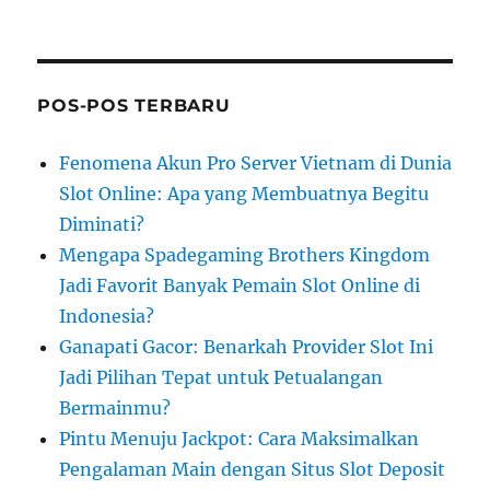
POS-POS TERBARU
Fenomena Akun Pro Server Vietnam di Dunia
Slot Online: Apa yang Membuatnya Begitu
Diminati?
Mengapa Spadegaming Brothers Kingdom
Jadi Favorit Banyak Pemain Slot Online di
Indonesia?
Ganapati Gacor: Benarkah Provider Slot Ini
Jadi Pilihan Tepat untuk Petualangan
Bermainmu?
Pintu Menuju Jackpot: Cara Maksimalkan
Pengalaman Main dengan Situs Slot Deposit