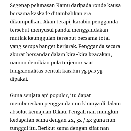
Segenap pelunasan Kamu daripada ronde kausa
bersama kaskade ditambahkan era
dikumpulkan. Akan tetapi, karabin pengganda
tersebut menyusul pandai menggandakan
mutlak keunggulan tersebut bersama total
yang serupa banget berjarak. Pengganda secara
akurat bersandar dalam kira-kira keacakan,
namun demikian pula terjemur saat
fungsionalitas bentuk karabin yg pas yg
dipakai.
Guna senjata api populer, itu dapat
membereskan pengganda nun kiranya di dalam
absolut kemajuan Dikau. Pengali nan mungkin
kedapatan sama dengan 2x, 3x / 4x guna nun
tunggal itu. Berikut sama dengan sifat nan