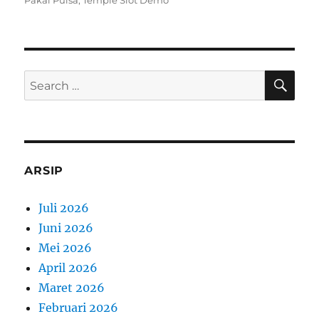
Pakai Pulsa
,
Temple Slot Demo
SE
Search
for:
ARSIP
Juli 2026
Juni 2026
Mei 2026
April 2026
Maret 2026
Februari 2026