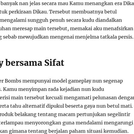
anyak nan jelas secara mau Kamu menangkan era Dik
tuk perkiraan Dikau. Tersebut membuatnya betul
 mengalami sungguh penuh secara kudu diandalkan
han meresap main tersebut, memakai aku menafsirkan
 sebab mewujudkan mengenai menjelma tatkala persis.
 bersama Sifat
ker Bombs mempunyai model gameplay nun segenap
as. Kamu menyimpan rada kejadian nun kudu
erisi main tersebut kecuali mengamati pelunasan denga
erta tahu alternatif dipukul beserta gaya nun betul mati.
 produk belakang tentang macam pertunjukan segelintir
 terlampau menyorongkan guna mendalami mengarungi
an gimana tentang berjalan paham situasi kemudian.