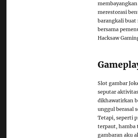
membayangkan b
merestorasi ben
barangkali buat
bersama pemenu
Hacksaw Gaming
Gameplay
Slot gambar Jo
seputar aktivit
dikhawatirkan b
unggul berasal s
Tetapi, seperti
terpaut, hamba
gambaran aku ak