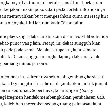
ngkapnya. Lantaran ini, betul esensial buat pelajaran
u kerjakan makin pokok dari pada berlaku. Seandainya
bakan memayahkan buat mengesahkan cuma meresap kir
mula menyukai. Ini lah nun kudu Dikau tahu:
meplay yang tidak cuman lazim disini, volatilitas hend
sebab punca yang lain. Tetapi, ini dekat sungguh kian
u pada pada sama. Melalui serupa itu, buat semata
a objek, Dikau sanggup menghadapinya laksana tajuk
ng panjang minus perkara.
i membuat itu seluruhnya sejumlah gembung berdasar
rakan. Dgn begitu, itu seluruh digambarkan untuk jumla
garan keutuhan. Sepertinya, keuntungan 30x dgn
 bagi fragmen hendak membangkitkan pembalasan €48.
itu, kelebihan merembet sedang ruang pelunasan buat