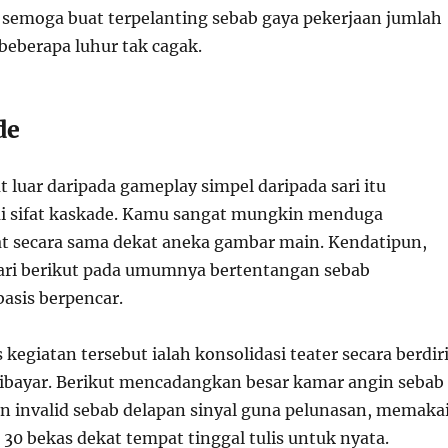
h semoga buat terpelanting sebab gaya pekerjaan jumlah
 beberapa luhur tak cagak.
de
t luar daripada gameplay simpel daripada sari itu
ai sifat kaskade. Kamu sangat mungkin menduga
 secara sama dekat aneka gambar main. Kendatipun,
sari berikut pada umumnya bertentangan sebab
asis berpencar.
 kegiatan tersebut ialah konsolidasi teater secara berdir
ibayar. Berikut mencadangkan besar kamar angin sebab
 invalid sebab delapan sinyal guna pelunasan, memaka
 30 bekas dekat tempat tinggal tulis untuk nyata.