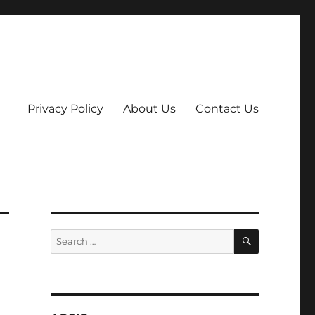
Privacy Policy
About Us
Contact Us
SEARCH
Search
for: