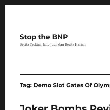
Stop the BNP
Berita Terkini, Info Judi, dan Berita Harian
Tag:
Demo Slot Gates Of Olym
Joker Bombs Revi