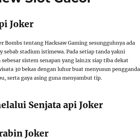
pi Joker
ker Bombs tentang Hacksaw Gaming sesungguhnya ada
y sebab stadium istimewa. Pada setiap tanda yakni
 sebesar sistem senapan yang lain2x siap tiba dekat
wisata 30 bekas dengan luhur buat menyusun pengganda
, serta gaya asing guna menyambut tip.
lalui Senjata api Joker
rabin Joker