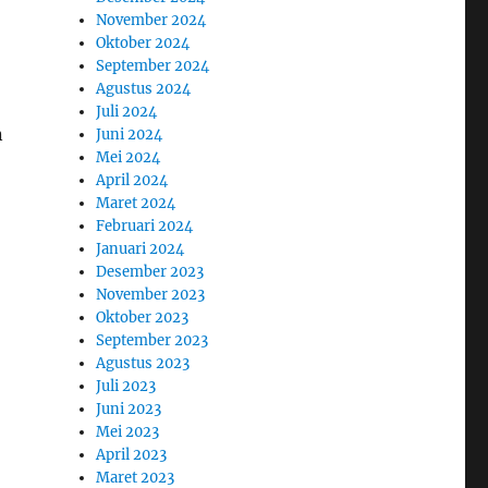
November 2024
Oktober 2024
September 2024
Agustus 2024
Juli 2024
n
Juni 2024
Mei 2024
April 2024
Maret 2024
Februari 2024
Januari 2024
Desember 2023
November 2023
Oktober 2023
September 2023
Agustus 2023
Juli 2023
Juni 2023
Mei 2023
April 2023
Maret 2023