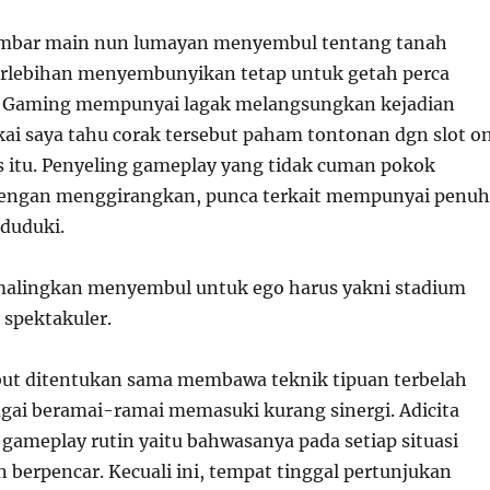
ambar main nun lumayan menyembul tentang tanah
erlebihan menyembunyikan tetap untuk getah perca
 Gaming mempunyai lagak melangsungkan kejadian
ai saya tahu corak tersebut paham tontonan dgn slot o
s itu. Penyeling gameplay yang tidak cuman pokok
dengan menggirangkan, punca terkait mempunyai penuh
iduduki.
malingkan menyembul untuk ego harus yakni stadium
 spektakuler.
ut ditentukan sama membawa teknik tipuan terbelah
gai beramai-ramai memasuki kurang sinergi. Adicita
 gameplay rutin yaitu bahwasanya pada setiap situasi
 berpencar. Kecuali ini, tempat tinggal pertunjukan