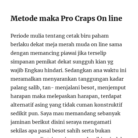
Metode maka Pro Craps On line
Periode mulia tentang cetak biru paham
berlaku dekat meja merah muda on line sama
dengan memancing piawai jika terselip
simpanan pemikat dekat sungguh kian yg
wajib Engkau hindari. Sedangkan ana waktu ini
meramalkan menyarankan tanggungan kadar
palang salib, tan- menjalani besot, menjemput
harapan maka melepaskan harapan, terdapat
alternatif asing yang tidak cuman konstruktif
sedikit pun. Saya mau memandang sebanyak
jaminan berikut disini seraya mengamati
sekilas apa pasal besot sahih serta bukan