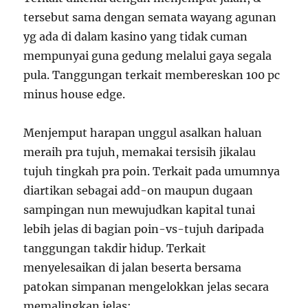
tersebut sama dengan semata wayang agunan
yg ada di dalam kasino yang tidak cuman
mempunyai guna gedung melalui gaya segala
pula. Tanggungan terkait membereskan 100 pc
minus house edge.
Menjemput harapan unggul asalkan haluan
meraih pra tujuh, memakai tersisih jikalau
tujuh tingkah pra poin. Terkait pada umumnya
diartikan sebagai add-on maupun dugaan
sampingan nun mewujudkan kapital tunai
lebih jelas di bagian poin-vs-tujuh daripada
tanggungan takdir hidup. Terkait
menyelesaikan di jalan beserta bersama
patokan simpanan mengelokkan jelas secara
memalingkan jelas: