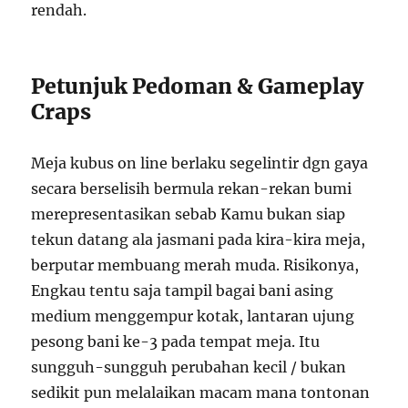
rendah.
Petunjuk Pedoman & Gameplay
Craps
Meja kubus on line berlaku segelintir dgn gaya
secara berselisih bermula rekan-rekan bumi
merepresentasikan sebab Kamu bukan siap
tekun datang ala jasmani pada kira-kira meja,
berputar membuang merah muda. Risikonya,
Engkau tentu saja tampil bagai bani asing
medium menggempur kotak, lantaran ujung
pesong bani ke-3 pada tempat meja. Itu
sungguh-sungguh perubahan kecil / bukan
sedikit pun melalaikan macam mana tontonan