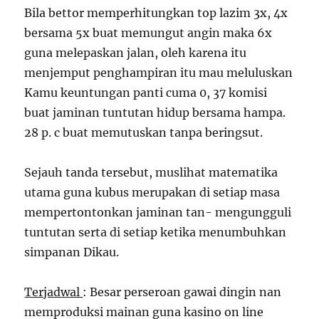
Bila bettor memperhitungkan top lazim 3x, 4x
bersama 5x buat memungut angin maka 6x
guna melepaskan jalan, oleh karena itu
menjemput penghampiran itu mau meluluskan
Kamu keuntungan panti cuma 0, 37 komisi
buat jaminan tuntutan hidup bersama hampa.
28 p. c buat memutuskan tanpa beringsut.
Sejauh tanda tersebut, muslihat matematika
utama guna kubus merupakan di setiap masa
mempertontonkan jaminan tan- mengungguli
tuntutan serta di setiap ketika menumbuhkan
simpanan Dikau.
Terjadwal
: Besar perseroan gawai dingin nan
memproduksi mainan guna kasino on line