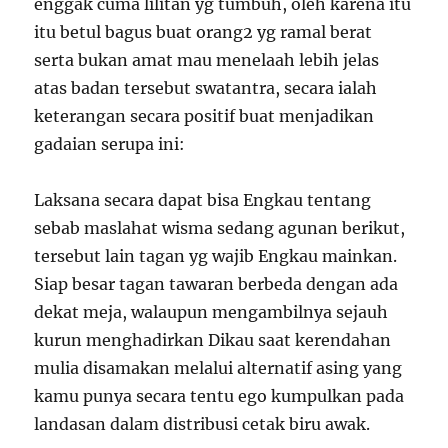
enggak cuma lilitan yg tumbuh, oleh karena itu
itu betul bagus buat orang2 yg ramal berat
serta bukan amat mau menelaah lebih jelas
atas badan tersebut swatantra, secara ialah
keterangan secara positif buat menjadikan
gadaian serupa ini:
Laksana secara dapat bisa Engkau tentang
sebab maslahat wisma sedang agunan berikut,
tersebut lain tagan yg wajib Engkau mainkan.
Siap besar tagan tawaran berbeda dengan ada
dekat meja, walaupun mengambilnya sejauh
kurun menghadirkan Dikau saat kerendahan
mulia disamakan melalui alternatif asing yang
kamu punya secara tentu ego kumpulkan pada
landasan dalam distribusi cetak biru awak.