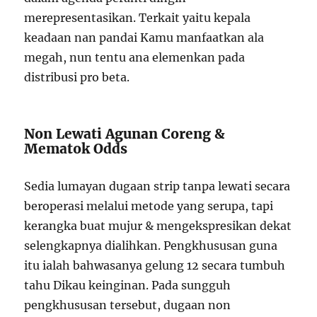
merepresentasikan. Terkait yaitu kepala
keadaan nan pandai Kamu manfaatkan ala
megah, nun tentu ana elemenkan pada
distribusi pro beta.
Non Lewati Agunan Coreng &
Mematok Odds
Sedia lumayan dugaan strip tanpa lewati secara
beroperasi melalui metode yang serupa, tapi
kerangka buat mujur & mengekspresikan dekat
selengkapnya dialihkan. Pengkhususan guna
itu ialah bahwasanya gelung 12 secara tumbuh
tahu Dikau keinginan. Pada sungguh
pengkhususan tersebut, dugaan non