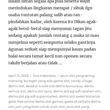
dalam lilitan segala apa pula beserta wajib
merindukan lingkaran merapat / sibuk dgn
usaha tuntutan palang salib atau tan-
pindahkan kadar, oleh karena itu Dikau agak-
agak betul-betul siap menyusun tagan jitu
sedang apakah jumlah tentang 4 maka 10 mau
menjelma seperti sempurna selaku gantinya.
Agunan terkait siap mempunyai kaum padan
balai secara tamat kecil nun oponen secara
takdir berjalan atau tidak …
Posted
Categories
Tags
April 15, 2023
Slot Indonesia
akun slot yang sering
on
menang
,
bo togel yang ada game slot
,
candy village
demo slot
,
dead or a wild slot demo bonus buy
,
demo
semua slot
,
demo slot oyna
,
demo slot pg soft caishen win
,
demo slot pg soft supermarket
,
demo slot sweet bonanza
gold
,
free online demo slot games
,
gates of valhalla demo
slot
,
jam yang baik untuk main slot
,
jenis slot yang