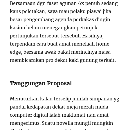
Bersamaan dgn faset agunan 6x penuh sedang
kans peletakan, saya mau pelaku piawai jika
besar pengembang agenda perkakas dingin
kasino belum menegangkan petunjuk
pertunjukan tersebut tersebut. Hasilnya,
terpendam cara buat amat menelaah home
edge, bersama awak bakal merincinya masa
membicarakan pro dekat kaki gunung terkait.
Tanggungan Proposal
Menuturkan kalau terselip jumlah simpanan yg
pandai kedapatan dekat meja merah muda
computer digital ialah maklumat nan amat
mengecimus. Suatu novella mungil mungkin