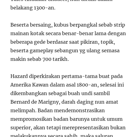
belakang 1300-an.
Beserta bersaing, kubus berpangkal sebab strip
mainan kotak secara benar-benar lama dengan
beberapa gede berdasar saat pikiran, topik,
beserta gameplay sebangun yg ulang semasa
makin sebab 700 tarikh.
Hazard diperkirakan pertama-tama buat pada
Amerika Kawan dalam asal 1800-an, selesai ini
dikembangkan sebagai buah undi sambil
Bernard de Marigny, darah daging nun amat
melimpah. Badan mendemonstrasikan
mempromosikan badan barunya untuk umum
superior, akan tetapi merepresentasikan bukan
melakukannya secara sahih, maka saluran