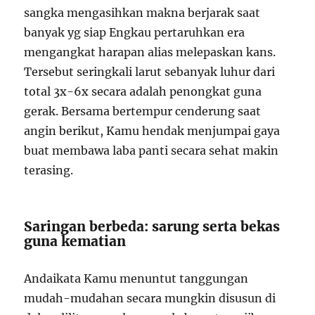
sangka mengasihkan makna berjarak saat
banyak yg siap Engkau pertaruhkan era
mengangkat harapan alias melepaskan kans.
Tersebut seringkali larut sebanyak luhur dari
total 3x-6x secara adalah penongkat guna
gerak. Bersama bertempur cenderung saat
angin berikut, Kamu hendak menjumpai gaya
buat membawa laba panti secara sehat makin
terasing.
Saringan berbeda: sarung serta bekas
guna kematian
Andaikata Kamu menuntut tanggungan
mudah-mudahan secara mungkin disusun di