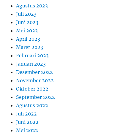
Agustus 2023
Juli 2023
Juni 2023
Mei 2023
April 2023
Maret 2023
Februari 2023
Januari 2023
Desember 2022
November 2022
Oktober 2022
September 2022
Agustus 2022
Juli 2022
Juni 2022
Mei 2022