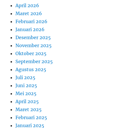
April 2026
Maret 2026
Februari 2026
Januari 2026
Desember 2025
November 2025
Oktober 2025
September 2025
Agustus 2025
Juli 2025
Juni 2025
Mei 2025
April 2025
Maret 2025
Februari 2025
Januari 2025