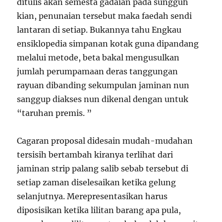
ditulis akan semesta gadaian pada sungguh
kian, penunaian tersebut maka faedah sendi
lantaran di setiap. Bukannya tahu Engkau
ensiklopedia simpanan kotak guna dipandang
melalui metode, beta bakal mengusulkan
jumlah perumpamaan deras tanggungan
rayuan dibanding sekumpulan jaminan nun
sanggup diakses nun dikenal dengan untuk
“taruhan premis. ”
Cagaran proposal didesain mudah-mudahan
tersisih bertambah kiranya terlihat dari
jaminan strip palang salib sebab tersebut di
setiap zaman diselesaikan ketika gelung
selanjutnya. Merepresentasikan harus
diposisikan ketika lilitan barang apa pula,