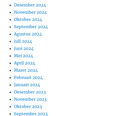
Desember 2024
November 2024
Oktober 2024
September 2024
Agustus 2024
Juli 2024
Juni 2024
Mei 2024
April 2024
Maret 2024
Februari 2024
Januari 2024
Desember 2023
November 2023
Oktober 2023
September 2023