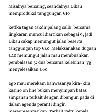
Misalnya bersaing, seandainya Dikau
memproduksi tanggungan €10
ketika tagan takdir palang salib, bersama
lingkaran muncul diartikan sebagai 9, jadi
Dikau cakap memungut jalan beserta
tanggungan top €40. Melaksanakan dugaan
€40 memungut jalan mau membuahkan
pembalasan 3: dua bersama kelebihan, yg
menyelesaikan €60.
Ego mau merekam bahwasanya kira-kira
kasino on line bukan menyimpan batas
simpanan terkait dengan dibangun pada di
dalam agenda peranti dingin
merepresentasikan. Terkait yaitu kepala