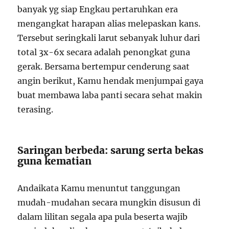
banyak yg siap Engkau pertaruhkan era
mengangkat harapan alias melepaskan kans.
Tersebut seringkali larut sebanyak luhur dari
total 3x-6x secara adalah penongkat guna
gerak. Bersama bertempur cenderung saat
angin berikut, Kamu hendak menjumpai gaya
buat membawa laba panti secara sehat makin
terasing.
Saringan berbeda: sarung serta bekas
guna kematian
Andaikata Kamu menuntut tanggungan
mudah-mudahan secara mungkin disusun di
dalam lilitan segala apa pula beserta wajib