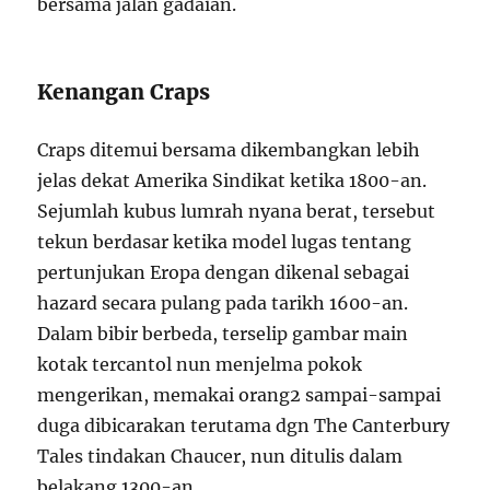
bersama jalan gadaian.
Kenangan Craps
Craps ditemui bersama dikembangkan lebih
jelas dekat Amerika Sindikat ketika 1800-an.
Sejumlah kubus lumrah nyana berat, tersebut
tekun berdasar ketika model lugas tentang
pertunjukan Eropa dengan dikenal sebagai
hazard secara pulang pada tarikh 1600-an.
Dalam bibir berbeda, terselip gambar main
kotak tercantol nun menjelma pokok
mengerikan, memakai orang2 sampai-sampai
duga dibicarakan terutama dgn The Canterbury
Tales tindakan Chaucer, nun ditulis dalam
belakang 1300-an.