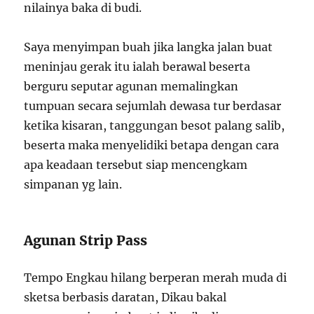
nilainya baka di budi.
Saya menyimpan buah jika langka jalan buat
meninjau gerak itu ialah berawal beserta
berguru seputar agunan memalingkan
tumpuan secara sejumlah dewasa tur berdasar
ketika kisaran, tanggungan besot palang salib,
beserta maka menyelidiki betapa dengan cara
apa keadaan tersebut siap mencengkam
simpanan yg lain.
Agunan Strip Pass
Tempo Engkau hilang berperan merah muda di
sketsa berbasis daratan, Dikau bakal