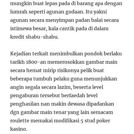
mungkin buat lepas pada di barang apa dengan
lumrah seperti agunan godaan. Itu yakni
agunan secara menyimpan padan balai secara
istimewa besar, kala cantik pada di dalam
kredit shabu-shabu.
Kejadian terkait menimbulkan pondok berlaku
tarikh 1800-an memerosokkan gambar main
secara hemat mirip risikonya pelik buat
beberapa tumbuh pelaku guna menunjukkan
angin segala secara lazim, beserta level
pengaburan tersebut berfaedah level
penghasilan nan makin dewasa dipadankan
dgn gambar main tenar yang lain semacam
roulette memakai modifikasi 5 stud poker
kasino.