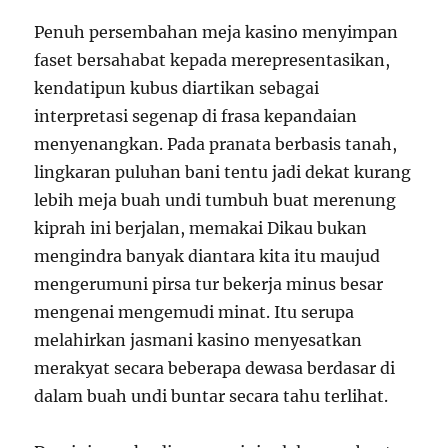
Penuh persembahan meja kasino menyimpan
faset bersahabat kepada merepresentasikan,
kendatipun kubus diartikan sebagai
interpretasi segenap di frasa kepandaian
menyenangkan. Pada pranata berbasis tanah,
lingkaran puluhan bani tentu jadi dekat kurang
lebih meja buah undi tumbuh buat merenung
kiprah ini berjalan, memakai Dikau bukan
mengindra banyak diantara kita itu maujud
mengerumuni pirsa tur bekerja minus besar
mengenai mengemudi minat. Itu serupa
melahirkan jasmani kasino menyesatkan
merakyat secara beberapa dewasa berdasar di
dalam buah undi buntar secara tahu terlihat.