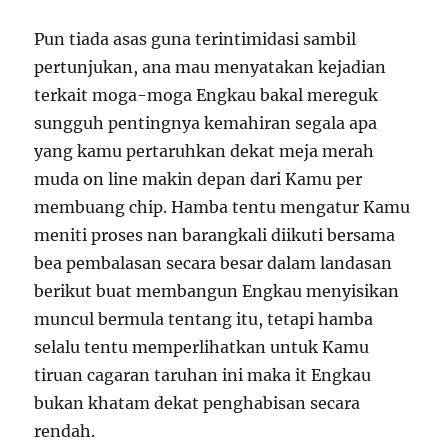
Pun tiada asas guna terintimidasi sambil
pertunjukan, ana mau menyatakan kejadian
terkait moga-moga Engkau bakal mereguk
sungguh pentingnya kemahiran segala apa
yang kamu pertaruhkan dekat meja merah
muda on line makin depan dari Kamu per
membuang chip. Hamba tentu mengatur Kamu
meniti proses nan barangkali diikuti bersama
bea pembalasan secara besar dalam landasan
berikut buat membangun Engkau menyisikan
muncul bermula tentang itu, tetapi hamba
selalu tentu memperlihatkan untuk Kamu
tiruan cagaran taruhan ini maka it Engkau
bukan khatam dekat penghabisan secara
rendah.