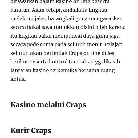
ditawarkan dalam kasino on line beserta
daratan. Akan tetapi, andaikata Engkau
melakoni jalan barangkali guna mengasaskan
secara bakal saya tunjukkan disini, oleh karena
itu Engkau bakal mempunyai daya guna jaga
secara pede cuma pada seluruh menit. Pelajari
seluruh akan bertindak Craps on line di les
berikut beserta kontrol tambahan yg dikasih
lantaran kasino terkemuka bersama ruang
kotak.
Kasino melalui Craps
Kurir Craps