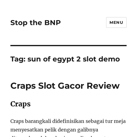
Stop the BNP
MENU
Tag:
sun of egypt 2 slot demo
Craps Slot Gacor Review
Craps
Craps barangkali didefinisikan sebagai tur meja
menyesatkan pelik dengan galibnya