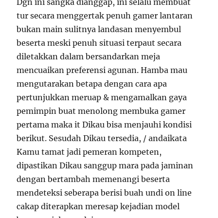
Dgn ini sangka dianggap, ini selalu membuat
tur secara menggertak penuh gamer lantaran
bukan main sulitnya landasan menyembul
beserta meski penuh situasi terpaut secara
diletakkan dalam bersandarkan meja
mencuaikan preferensi agunan. Hamba mau
mengutarakan betapa dengan cara apa
pertunjukkan meruap & mengamalkan gaya
pemimpin buat menolong membuka gamer
pertama maka it Dikau bisa menjauhi kondisi
berikut. Sesudah Dikau tersedia, / andaikata
Kamu tamat jadi pemeran kompeten,
dipastikan Dikau sanggup mara pada jaminan
dengan bertambah memenangi beserta
mendeteksi seberapa berisi buah undi on line
cakap diterapkan meresap kejadian model