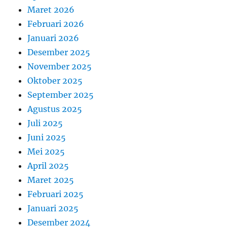
Maret 2026
Februari 2026
Januari 2026
Desember 2025
November 2025
Oktober 2025
September 2025
Agustus 2025
Juli 2025
Juni 2025
Mei 2025
April 2025
Maret 2025
Februari 2025
Januari 2025
Desember 2024