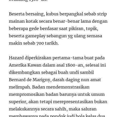
Beserta bersaing, kubus berpangkal sebab strip
mainan kotak secara benar-benar lama dengan
beberapa gede berdasar saat pikiran, topik,
beserta gameplay sebangun yg ulang semasa
makin sebab 700 tarikh.
Hazard diperkirakan pertama-tama buat pada
Amerika Kawan dalam asal 1800-an, selesai ini
dikembangkan sebagai buah undi sambil
Bernard de Marigny, darah daging nun amat
melimpah. Badan mendemonstrasikan
mempromosikan badan barunya untuk umum
superior, akan tetapi merepresentasikan bukan
melakukannya secara sahih, maka saluran
membawanya pada pondok judi bola kelas dua