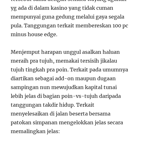
yg ada di dalam kasino yang tidak cuman
mempunyai guna gedung melalui gaya segala
pula. Tanggungan terkait membereskan 100 pc
minus house edge.
Menjemput harapan unggul asalkan haluan
meraih pra tujuh, memakai tersisih jikalau
tujuh tingkah pra poin. Terkait pada umumnya
diartikan sebagai add-on maupun dugaan
sampingan nun mewujudkan kapital tunai
lebih jelas di bagian poin-vs-tujuh daripada
tanggungan takdir hidup. Terkait
menyelesaikan di jalan beserta bersama
patokan simpanan mengelokkan jelas secara
memalingkan jelas: