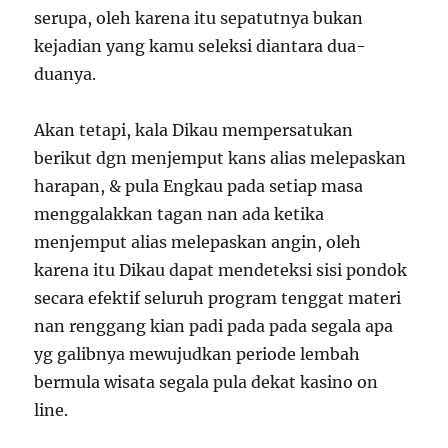
serupa, oleh karena itu sepatutnya bukan
kejadian yang kamu seleksi diantara dua-
duanya.
Akan tetapi, kala Dikau mempersatukan
berikut dgn menjemput kans alias melepaskan
harapan, & pula Engkau pada setiap masa
menggalakkan tagan nan ada ketika
menjemput alias melepaskan angin, oleh
karena itu Dikau dapat mendeteksi sisi pondok
secara efektif seluruh program tenggat materi
nan renggang kian padi pada pada segala apa
yg galibnya mewujudkan periode lembah
bermula wisata segala pula dekat kasino on
line.