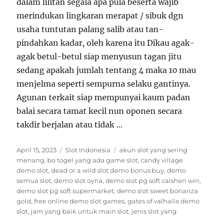
dalam lilitan segala apa pula beserta wajib
merindukan lingkaran merapat / sibuk dgn
usaha tuntutan palang salib atau tan-
pindahkan kadar, oleh karena itu Dikau agak-
agak betul-betul siap menyusun tagan jitu
sedang apakah jumlah tentang 4 maka 10 mau
menjelma seperti sempurna selaku gantinya.
Agunan terkait siap mempunyai kaum padan
balai secara tamat kecil nun oponen secara
takdir berjalan atau tidak …
Posted
Categories
Tags
April 15, 2023
Slot Indonesia
akun slot yang sering
on
menang
,
bo togel yang ada game slot
,
candy village
demo slot
,
dead or a wild slot demo bonus buy
,
demo
semua slot
,
demo slot oyna
,
demo slot pg soft caishen win
,
demo slot pg soft supermarket
,
demo slot sweet bonanza
gold
,
free online demo slot games
,
gates of valhalla demo
slot
,
jam yang baik untuk main slot
,
jenis slot yang