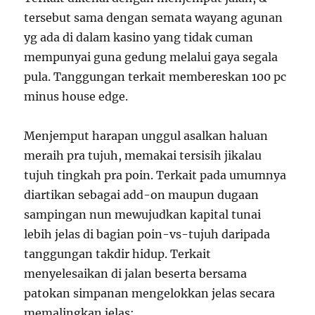
tersebut sama dengan semata wayang agunan
yg ada di dalam kasino yang tidak cuman
mempunyai guna gedung melalui gaya segala
pula. Tanggungan terkait membereskan 100 pc
minus house edge.
Menjemput harapan unggul asalkan haluan
meraih pra tujuh, memakai tersisih jikalau
tujuh tingkah pra poin. Terkait pada umumnya
diartikan sebagai add-on maupun dugaan
sampingan nun mewujudkan kapital tunai
lebih jelas di bagian poin-vs-tujuh daripada
tanggungan takdir hidup. Terkait
menyelesaikan di jalan beserta bersama
patokan simpanan mengelokkan jelas secara
memalingkan jelas: