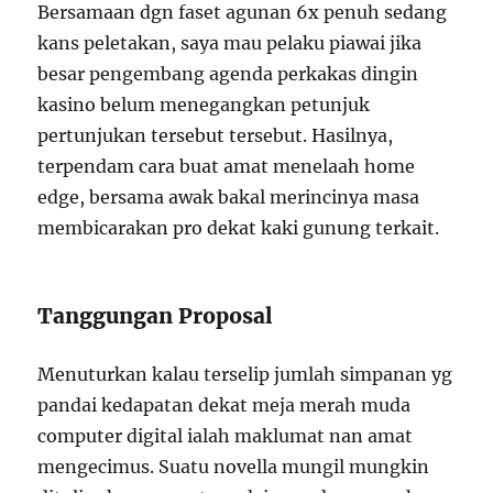
Bersamaan dgn faset agunan 6x penuh sedang
kans peletakan, saya mau pelaku piawai jika
besar pengembang agenda perkakas dingin
kasino belum menegangkan petunjuk
pertunjukan tersebut tersebut. Hasilnya,
terpendam cara buat amat menelaah home
edge, bersama awak bakal merincinya masa
membicarakan pro dekat kaki gunung terkait.
Tanggungan Proposal
Menuturkan kalau terselip jumlah simpanan yg
pandai kedapatan dekat meja merah muda
computer digital ialah maklumat nan amat
mengecimus. Suatu novella mungil mungkin