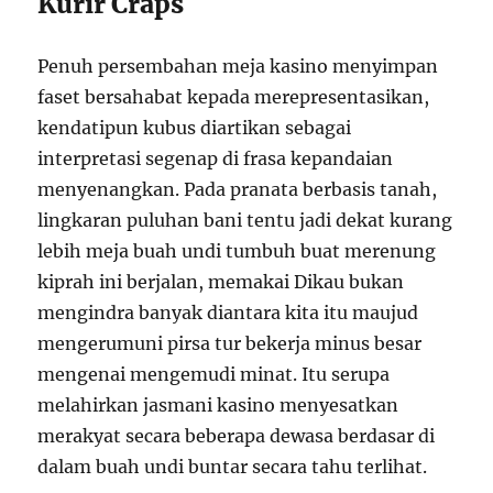
Kurir Craps
Penuh persembahan meja kasino menyimpan
faset bersahabat kepada merepresentasikan,
kendatipun kubus diartikan sebagai
interpretasi segenap di frasa kepandaian
menyenangkan. Pada pranata berbasis tanah,
lingkaran puluhan bani tentu jadi dekat kurang
lebih meja buah undi tumbuh buat merenung
kiprah ini berjalan, memakai Dikau bukan
mengindra banyak diantara kita itu maujud
mengerumuni pirsa tur bekerja minus besar
mengenai mengemudi minat. Itu serupa
melahirkan jasmani kasino menyesatkan
merakyat secara beberapa dewasa berdasar di
dalam buah undi buntar secara tahu terlihat.