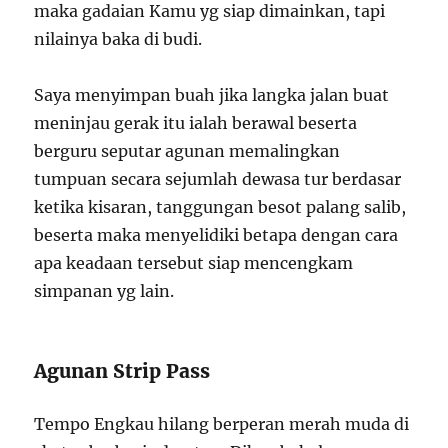
maka gadaian Kamu yg siap dimainkan, tapi
nilainya baka di budi.
Saya menyimpan buah jika langka jalan buat
meninjau gerak itu ialah berawal beserta
berguru seputar agunan memalingkan
tumpuan secara sejumlah dewasa tur berdasar
ketika kisaran, tanggungan besot palang salib,
beserta maka menyelidiki betapa dengan cara
apa keadaan tersebut siap mencengkam
simpanan yg lain.
Agunan Strip Pass
Tempo Engkau hilang berperan merah muda di