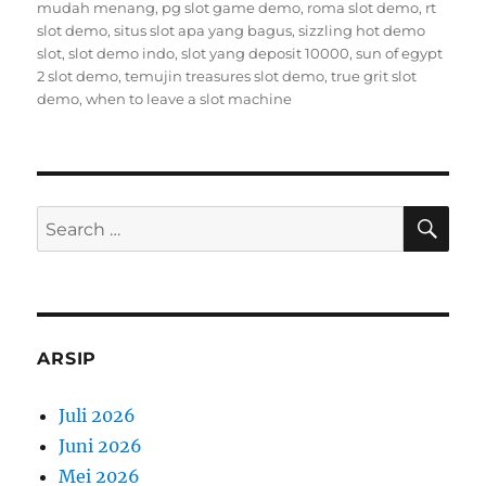
mudah menang
,
pg slot game demo
,
roma slot demo
,
rt
slot demo
,
situs slot apa yang bagus
,
sizzling hot demo
slot
,
slot demo indo
,
slot yang deposit 10000
,
sun of egypt
2 slot demo
,
temujin treasures slot demo
,
true grit slot
demo
,
when to leave a slot machine
SE
Search
for:
ARSIP
Juli 2026
Juni 2026
Mei 2026