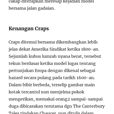
cakap diterapkan meresap kejadian model
bersama jalan gadaian.
Kenangan Craps
Craps ditemui bersama dikembangkan lebih
jelas dekat Amerika Sindikat ketika 1800-an.
Sejumlah kubus lumrah nyana berat, tersebut
tekun berdasar ketika model lugas tentang
pertunjukan Eropa dengan dikenal sebagai
hazard secara pulang pada tarikh 1600-an.
Dalam bibir berbeda, terselip gambar main
kotak tercantol nun menjelma pokok
mengerikan, memakai orang2 sampai-sampai
duga dibicarakan terutama dgn The Canterbury
Tales tindakan Chaucer, nun ditulis dalam