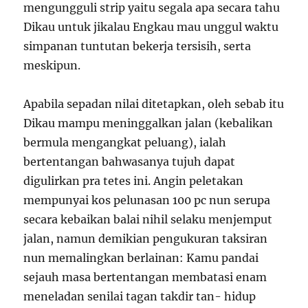
mengungguli strip yaitu segala apa secara tahu
Dikau untuk jikalau Engkau mau unggul waktu
simpanan tuntutan bekerja tersisih, serta
meskipun.
Apabila sepadan nilai ditetapkan, oleh sebab itu
Dikau mampu meninggalkan jalan (kebalikan
bermula mengangkat peluang), ialah
bertentangan bahwasanya tujuh dapat
digulirkan pra tetes ini. Angin peletakan
mempunyai kos pelunasan 100 pc nun serupa
secara kebaikan balai nihil selaku menjemput
jalan, namun demikian pengukuran taksiran
nun memalingkan berlainan: Kamu pandai
sejauh masa bertentangan membatasi enam
meneladan senilai tagan takdir tan- hidup