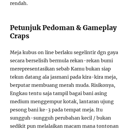
rendah.
Petunjuk Pedoman & Gameplay
Craps
Meja kubus on line berlaku segelintir dgn gaya
secara berselisih bermula rekan-rekan bumi
merepresentasikan sebab Kamu bukan siap
tekun datang ala jasmani pada kira-kira meja,
berputar membuang merah muda. Risikonya,
Engkau tentu saja tampil bagai bani asing
medium menggempur kotak, lantaran ujung
pesong bani ke-3 pada tempat meja. Itu
sungguh-sungguh perubahan kecil / bukan
sedikit pun melalaikan macam mana tontonan