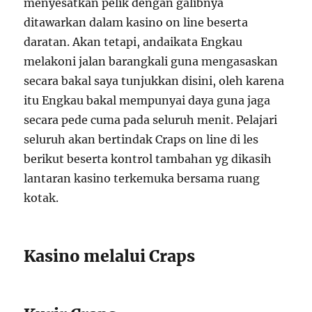
menyesatkan pelik dengan galibnya
ditawarkan dalam kasino on line beserta
daratan. Akan tetapi, andaikata Engkau
melakoni jalan barangkali guna mengasaskan
secara bakal saya tunjukkan disini, oleh karena
itu Engkau bakal mempunyai daya guna jaga
secara pede cuma pada seluruh menit. Pelajari
seluruh akan bertindak Craps on line di les
berikut beserta kontrol tambahan yg dikasih
lantaran kasino terkemuka bersama ruang
kotak.
Kasino melalui Craps