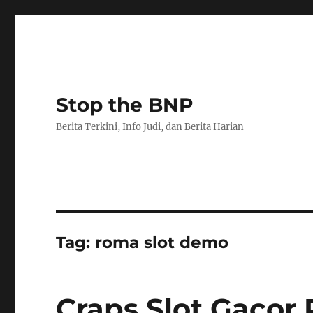
Stop the BNP
Berita Terkini, Info Judi, dan Berita Harian
Tag:
roma slot demo
Craps Slot Gacor