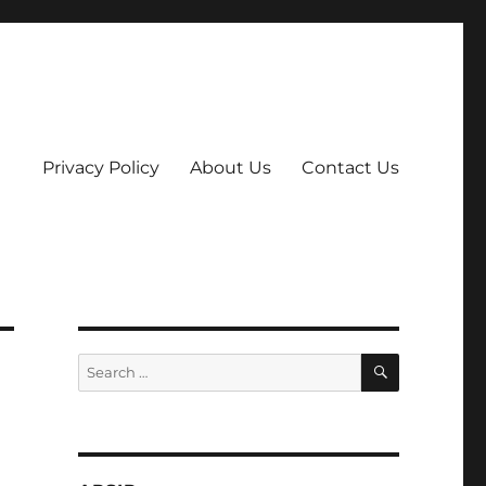
Privacy Policy
About Us
Contact Us
SEARCH
Search
for: