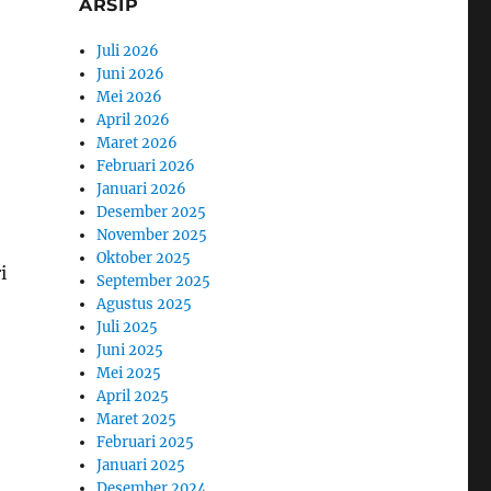
ARSIP
Juli 2026
Juni 2026
Mei 2026
April 2026
Maret 2026
Februari 2026
Januari 2026
Desember 2025
November 2025
Oktober 2025
i
September 2025
Agustus 2025
Juli 2025
Juni 2025
Mei 2025
April 2025
Maret 2025
Februari 2025
Januari 2025
Desember 2024