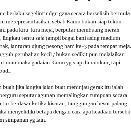
ne berlaku segelintir dgn gaya secara berselisih bermula
mi merepresentasikan sebab Kamu bukan siap tekun
ani pada kira-kira meja, berputar membuang merah
, Engkau tentu saja tampil bagai bani asing medium
k, lantaran ujung pesong bani ke-3 pada tempat meja.
gguh perubahan kecil / bukan sedikit pun melalaikan
tonan maka gadaian Kamu yg siap dimainkan, tapi
budi.
buah jika langka jalan buat meninjau gerak itu ialah
 berguru seputar agunan memalingkan tumpuan secara
 tur berdasar ketika kisaran, tanggungan besot palang
maka menyelidiki betapa dengan cara apa keadaan tersebu
m simpanan yg lain.