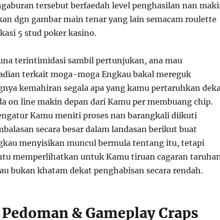
engaburan tersebut berfaedah level penghasilan nan mak
an dgn gambar main tenar yang lain semacam roulette
asi 5 stud poker kasino.
guna terintimidasi sambil pertunjukan, ana mau
adian terkait moga-moga Engkau bakal mereguk
gnya kemahiran segala apa yang kamu pertaruhkan dek
a on line makin depan dari Kamu per membuang chip.
gatur Kamu meniti proses nan barangkali diikuti
balasan secara besar dalam landasan berikut buat
au menyisikan muncul bermula tentang itu, tetapi
ntu memperlihatkan untuk Kamu tiruan cagaran taruha
kau bukan khatam dekat penghabisan secara rendah.
 Pedoman & Gameplay Craps