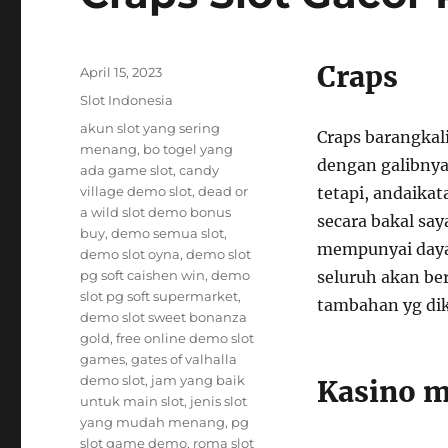
Craps
Posted
April 15, 2023
on
Categories
Slot Indonesia
Tags
akun slot yang sering
Craps barangkali
menang
,
bo togel yang
dengan galibnya
ada game slot
,
candy
village demo slot
,
dead or
tetapi, andaika
a wild slot demo bonus
secara bakal say
buy
,
demo semua slot
,
mempunyai daya 
demo slot oyna
,
demo slot
pg soft caishen win
,
demo
seluruh akan ber
slot pg soft supermarket
,
tambahan yg dik
demo slot sweet bonanza
gold
,
free online demo slot
games
,
gates of valhalla
demo slot
,
jam yang baik
Kasino m
untuk main slot
,
jenis slot
yang mudah menang
,
pg
slot game demo
,
roma slot