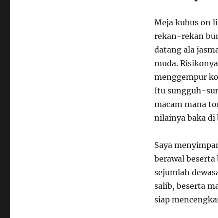
Meja kubus on li
rekan-rekan bu
datang ala jasm
muda. Risikonya
menggempur kota
Itu sungguh-sun
macam mana ton
nilainya baka di 
Saya menyimpan 
berawal beserta
sejumlah dewasa
salib, beserta 
siap mencengka