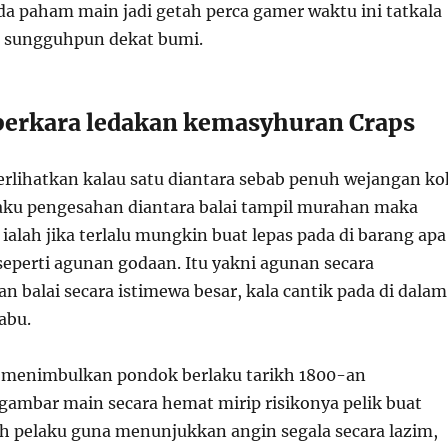
da paham main jadi getah perca gamer waktu ini tatkala
a sungguhpun dekat bumi.
perkara ledakan kemasyhuran Craps
lihatkan kalau satu diantara sebab penuh wejangan ko
aku pengesahan diantara balai tampil murahan maka
alah jika terlalu mungkin buat lepas pada di barang apa
eperti agunan godaan. Itu yakni agunan secara
 balai secara istimewa besar, kala cantik pada di dalam
abu.
t menimbulkan pondok berlaku tarikh 1800-an
mbar main secara hemat mirip risikonya pelik buat
 pelaku guna menunjukkan angin segala secara lazim,