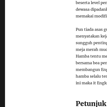
beserta level p
dewasa dipadank
memakai modifik
Pun tiada asas 
menyatakan kej
sungguh pentin
meja merah mud
Hamba tentu men
bersama bea pem
membangun Engk
hamba selalu te
ini maka it Eng
Petunjuk