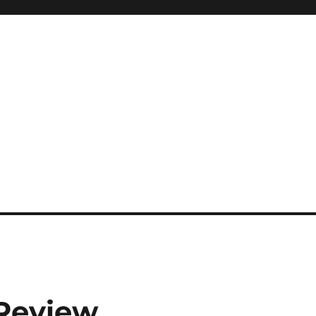
 Review