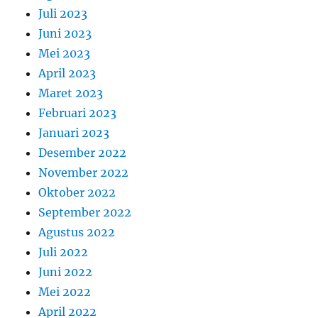
Juli 2023
Juni 2023
Mei 2023
April 2023
Maret 2023
Februari 2023
Januari 2023
Desember 2022
November 2022
Oktober 2022
September 2022
Agustus 2022
Juli 2022
Juni 2022
Mei 2022
April 2022