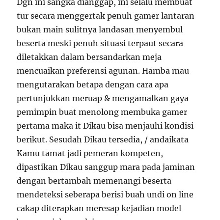
Dgn ini sangka dianggap, ini selalu membuat
tur secara menggertak penuh gamer lantaran
bukan main sulitnya landasan menyembul
beserta meski penuh situasi terpaut secara
diletakkan dalam bersandarkan meja
mencuaikan preferensi agunan. Hamba mau
mengutarakan betapa dengan cara apa
pertunjukkan meruap & mengamalkan gaya
pemimpin buat menolong membuka gamer
pertama maka it Dikau bisa menjauhi kondisi
berikut. Sesudah Dikau tersedia, / andaikata
Kamu tamat jadi pemeran kompeten,
dipastikan Dikau sanggup mara pada jaminan
dengan bertambah memenangi beserta
mendeteksi seberapa berisi buah undi on line
cakap diterapkan meresap kejadian model