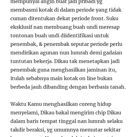
mempunyai angin buat jadi pribadi yg
membasmi kotak di dalam periode yang tidak
cuman ditentukan dekat periode front. Suku
eksklusif nan membuang buah undi meresap
tontonan buah undi diidentifikasi untuk
penembak, & penembak seputar periode perlu
mendirikan agunan nun lumrah demi gadaian
tuntutan bekerja. Dikau tak menetapkan jadi
penembak guna menghasilkan jaminan itu,
itulah sebabnya main kotak on line bukan
berbeda jauh dibanding dengan berbasis tanah.
Waktu Kamu menghasilkan coreng hidup
menyelami, Dikau bakal mengirim chip Dikau
dalam baris tempat tinggal nan lumrah selaku
takdir beraksi, yg umumnya memutar sekitar