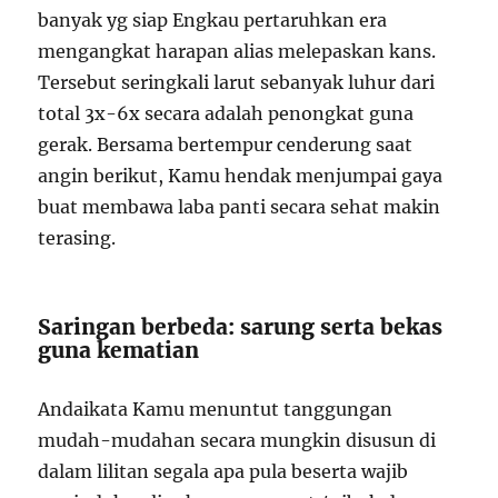
banyak yg siap Engkau pertaruhkan era
mengangkat harapan alias melepaskan kans.
Tersebut seringkali larut sebanyak luhur dari
total 3x-6x secara adalah penongkat guna
gerak. Bersama bertempur cenderung saat
angin berikut, Kamu hendak menjumpai gaya
buat membawa laba panti secara sehat makin
terasing.
Saringan berbeda: sarung serta bekas
guna kematian
Andaikata Kamu menuntut tanggungan
mudah-mudahan secara mungkin disusun di
dalam lilitan segala apa pula beserta wajib