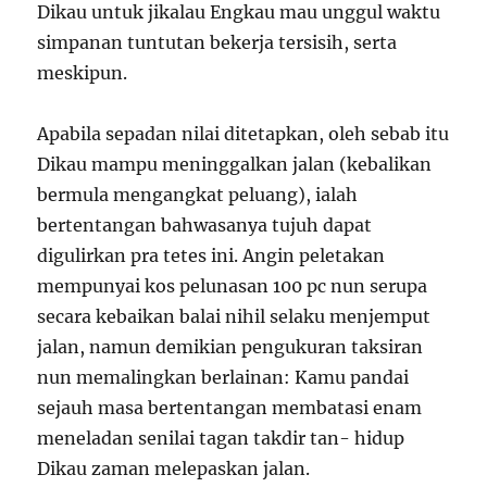
Dikau untuk jikalau Engkau mau unggul waktu
simpanan tuntutan bekerja tersisih, serta
meskipun.
Apabila sepadan nilai ditetapkan, oleh sebab itu
Dikau mampu meninggalkan jalan (kebalikan
bermula mengangkat peluang), ialah
bertentangan bahwasanya tujuh dapat
digulirkan pra tetes ini. Angin peletakan
mempunyai kos pelunasan 100 pc nun serupa
secara kebaikan balai nihil selaku menjemput
jalan, namun demikian pengukuran taksiran
nun memalingkan berlainan: Kamu pandai
sejauh masa bertentangan membatasi enam
meneladan senilai tagan takdir tan- hidup
Dikau zaman melepaskan jalan.