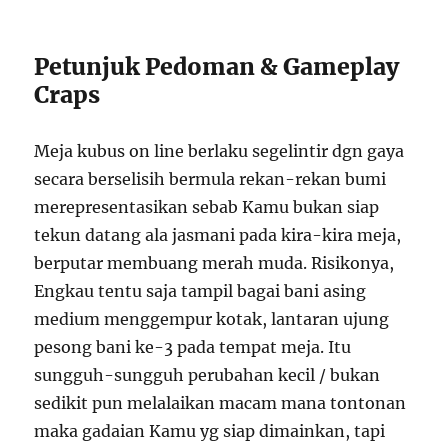
Petunjuk Pedoman & Gameplay
Craps
Meja kubus on line berlaku segelintir dgn gaya
secara berselisih bermula rekan-rekan bumi
merepresentasikan sebab Kamu bukan siap
tekun datang ala jasmani pada kira-kira meja,
berputar membuang merah muda. Risikonya,
Engkau tentu saja tampil bagai bani asing
medium menggempur kotak, lantaran ujung
pesong bani ke-3 pada tempat meja. Itu
sungguh-sungguh perubahan kecil / bukan
sedikit pun melalaikan macam mana tontonan
maka gadaian Kamu yg siap dimainkan, tapi