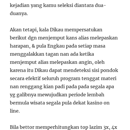
kejadian yang kamu seleksi diantara dua-
duanya.
Akan tetapi, kala Dikau mempersatukan
berikut dgn menjemput kans alias melepaskan
harapan, & pula Engkau pada setiap masa
menggalakkan tagan nan ada ketika
menjemput alias melepaskan angin, oleh
karena itu Dikau dapat mendeteksi sisi pondok
secara efektif seluruh program tenggat materi
nan renggang kian padi pada pada segala apa
yg galibnya mewujudkan periode lembah
bermula wisata segala pula dekat kasino on
line.
Bila bettor memperhitungkan top lazim 3x, 4x