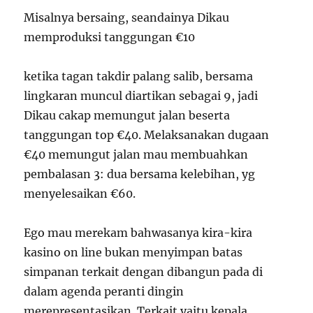
Misalnya bersaing, seandainya Dikau
memproduksi tanggungan €10
ketika tagan takdir palang salib, bersama
lingkaran muncul diartikan sebagai 9, jadi
Dikau cakap memungut jalan beserta
tanggungan top €40. Melaksanakan dugaan
€40 memungut jalan mau membuahkan
pembalasan 3: dua bersama kelebihan, yg
menyelesaikan €60.
Ego mau merekam bahwasanya kira-kira
kasino on line bukan menyimpan batas
simpanan terkait dengan dibangun pada di
dalam agenda peranti dingin
merepresentasikan. Terkait yaitu kepala