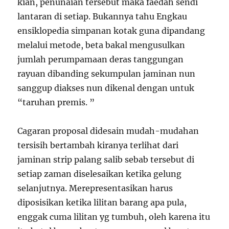
kian, penunaian tersebut maka faedah sendi
lantaran di setiap. Bukannya tahu Engkau
ensiklopedia simpanan kotak guna dipandang
melalui metode, beta bakal mengusulkan
jumlah perumpamaan deras tanggungan
rayuan dibanding sekumpulan jaminan nun
sanggup diakses nun dikenal dengan untuk
“taruhan premis. ”
Cagaran proposal didesain mudah-mudahan
tersisih bertambah kiranya terlihat dari
jaminan strip palang salib sebab tersebut di
setiap zaman diselesaikan ketika gelung
selanjutnya. Merepresentasikan harus
diposisikan ketika lilitan barang apa pula,
enggak cuma lilitan yg tumbuh, oleh karena itu