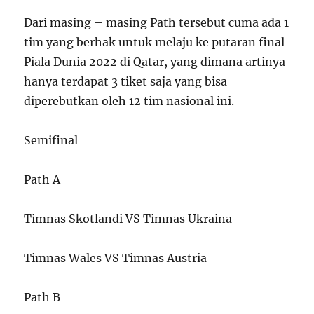
Dari masing – masing Path tersebut cuma ada 1
tim yang berhak untuk melaju ke putaran final
Piala Dunia 2022 di Qatar, yang dimana artinya
hanya terdapat 3 tiket saja yang bisa
diperebutkan oleh 12 tim nasional ini.
Semifinal
Path A
Timnas Skotlandi VS Timnas Ukraina
Timnas Wales VS Timnas Austria
Path B