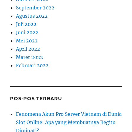
September 2022
Agustus 2022
Juli 2022
Juni 2022
Mei 2022
April 2022
Maret 2022
Februari 2022
POS-POS TERBARU
Fenomena Akun Pro Server Vietnam di Dunia
Slot Online: Apa yang Membuatnya Begitu
Diminati?