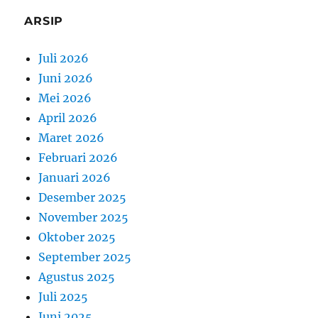
ARSIP
Juli 2026
Juni 2026
Mei 2026
April 2026
Maret 2026
Februari 2026
Januari 2026
Desember 2025
November 2025
Oktober 2025
September 2025
Agustus 2025
Juli 2025
Juni 2025