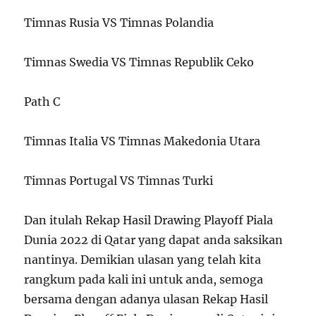
Timnas Rusia VS Timnas Polandia
Timnas Swedia VS Timnas Republik Ceko
Path C
Timnas Italia VS Timnas Makedonia Utara
Timnas Portugal VS Timnas Turki
Dan itulah Rekap Hasil Drawing Playoff Piala
Dunia 2022 di Qatar yang dapat anda saksikan
nantinya. Demikian ulasan yang telah kita
rangkum pada kali ini untuk anda, semoga
bersama dengan adanya ulasan Rekap Hasil