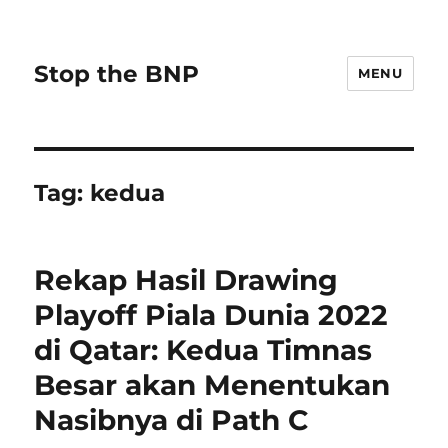
Stop the BNP
MENU
Tag:
kedua
Rekap Hasil Drawing
Playoff Piala Dunia 2022
di Qatar: Kedua Timnas
Besar akan Menentukan
Nasibnya di Path C