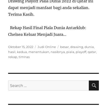
Drawing Playoff Piala Dunia 2022 di Qatar ini
dapat menjadi manfaat bagi anda sekalian.
Terima Kasih.
Rekap Hasil Final Piala Dunia Antarklub:
Chelsea Keluar Menjadi Juara…
Posted
Categories
Tags
Oktober 15, 2022
Judi Online
besar
,
drawing
,
dunia
,
on
hasil
,
kedua
,
menentukan
,
nasibnya
,
piala
,
playoff
,
qatar
,
rekap
,
timnas
SE
Search
for: