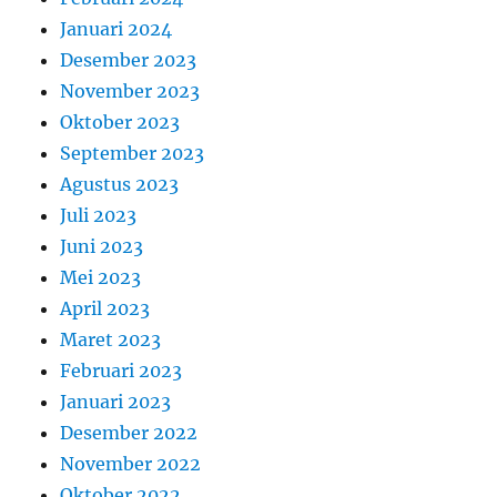
Januari 2024
Desember 2023
November 2023
Oktober 2023
September 2023
Agustus 2023
Juli 2023
Juni 2023
Mei 2023
April 2023
Maret 2023
Februari 2023
Januari 2023
Desember 2022
November 2022
Oktober 2022