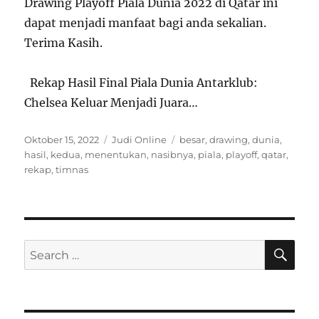
Drawing Playoff Piala Dunia 2022 di Qatar ini
dapat menjadi manfaat bagi anda sekalian.
Terima Kasih.
Rekap Hasil Final Piala Dunia Antarklub:
Chelsea Keluar Menjadi Juara…
Posted
Categories
Tags
Oktober 15, 2022
Judi Online
besar
,
drawing
,
dunia
,
on
hasil
,
kedua
,
menentukan
,
nasibnya
,
piala
,
playoff
,
qatar
,
rekap
,
timnas
SE
Search
for: