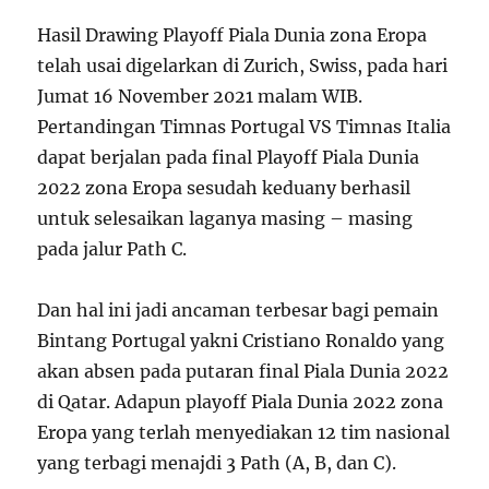
Hasil Drawing Playoff Piala Dunia zona Eropa
telah usai digelarkan di Zurich, Swiss, pada hari
Jumat 16 November 2021 malam WIB.
Pertandingan Timnas Portugal VS Timnas Italia
dapat berjalan pada final Playoff Piala Dunia
2022 zona Eropa sesudah keduany berhasil
untuk selesaikan laganya masing – masing
pada jalur Path C.
Dan hal ini jadi ancaman terbesar bagi pemain
Bintang Portugal yakni Cristiano Ronaldo yang
akan absen pada putaran final Piala Dunia 2022
di Qatar. Adapun playoff Piala Dunia 2022 zona
Eropa yang terlah menyediakan 12 tim nasional
yang terbagi menajdi 3 Path (A, B, dan C).