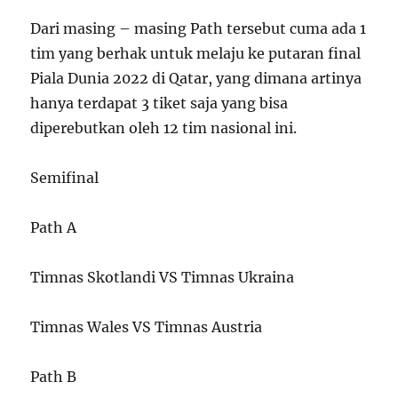
Dari masing – masing Path tersebut cuma ada 1
tim yang berhak untuk melaju ke putaran final
Piala Dunia 2022 di Qatar, yang dimana artinya
hanya terdapat 3 tiket saja yang bisa
diperebutkan oleh 12 tim nasional ini.
Semifinal
Path A
Timnas Skotlandi VS Timnas Ukraina
Timnas Wales VS Timnas Austria
Path B