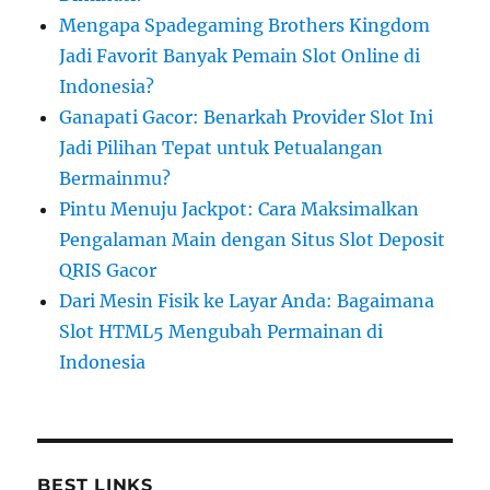
Mengapa Spadegaming Brothers Kingdom
Jadi Favorit Banyak Pemain Slot Online di
Indonesia?
Ganapati Gacor: Benarkah Provider Slot Ini
Jadi Pilihan Tepat untuk Petualangan
Bermainmu?
Pintu Menuju Jackpot: Cara Maksimalkan
Pengalaman Main dengan Situs Slot Deposit
QRIS Gacor
Dari Mesin Fisik ke Layar Anda: Bagaimana
Slot HTML5 Mengubah Permainan di
Indonesia
BEST LINKS