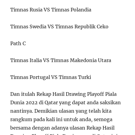
Timnas Rusia VS Timnas Polandia
Timnas Swedia VS Timnas Republik Ceko
Path C
Timnas Italia VS Timnas Makedonia Utara
Timnas Portugal VS Timnas Turki
Dan itulah Rekap Hasil Drawing Playoff Piala
Dunia 2022 di Qatar yang dapat anda saksikan
nantinya. Demikian ulasan yang telah kita
rangkum pada kali ini untuk anda, semoga
bersama dengan adanya ulasan Rekap Hasil