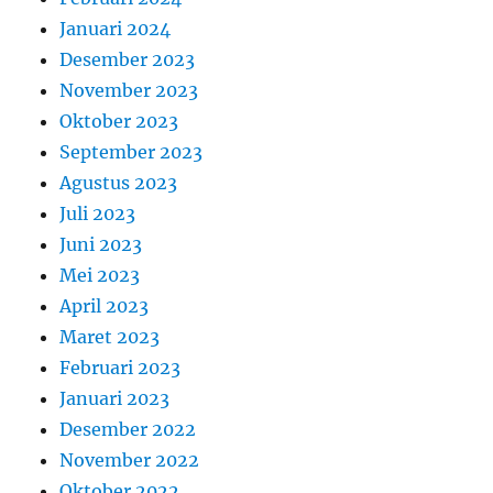
Januari 2024
Desember 2023
November 2023
Oktober 2023
September 2023
Agustus 2023
Juli 2023
Juni 2023
Mei 2023
April 2023
Maret 2023
Februari 2023
Januari 2023
Desember 2022
November 2022
Oktober 2022