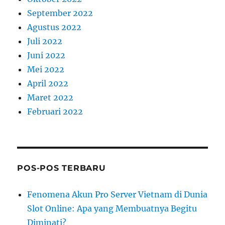
September 2022
Agustus 2022
Juli 2022
Juni 2022
Mei 2022
April 2022
Maret 2022
Februari 2022
POS-POS TERBARU
Fenomena Akun Pro Server Vietnam di Dunia
Slot Online: Apa yang Membuatnya Begitu
Diminati?