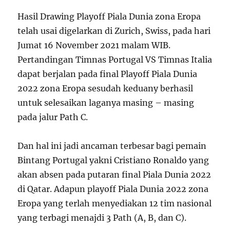
Hasil Drawing Playoff Piala Dunia zona Eropa
telah usai digelarkan di Zurich, Swiss, pada hari
Jumat 16 November 2021 malam WIB.
Pertandingan Timnas Portugal VS Timnas Italia
dapat berjalan pada final Playoff Piala Dunia
2022 zona Eropa sesudah keduany berhasil
untuk selesaikan laganya masing – masing
pada jalur Path C.
Dan hal ini jadi ancaman terbesar bagi pemain
Bintang Portugal yakni Cristiano Ronaldo yang
akan absen pada putaran final Piala Dunia 2022
di Qatar. Adapun playoff Piala Dunia 2022 zona
Eropa yang terlah menyediakan 12 tim nasional
yang terbagi menajdi 3 Path (A, B, dan C).