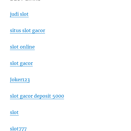
judi slot
situs slot gacor
slot online
slot gacor
Joker123
slot gacor deposit 5000
slot
slot777