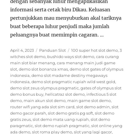
dengan sebanyak luhur mengaplikasikan
informasi serta cetak biru Dikau. Keluasan
pertunjukkan mau menyuburkan akal tariknya
buat beberapa luhur penjudi maka jumlah
peluangnya buat memimpin cagaran. …
Posted
Categories
Tags
April 4, 2023
Panduan Slot
100 super hot slot demo
,
3
on
witches slot demo
,
bushido ways slot demo
,
cara curang
main slot biar menang
,
cara menang main judi game
slot
,
demo slot bonanza xmas
,
demo slot gates of olympus
indonesia
,
demo slot madame destiny megaways
indonesia
,
demo slot pragmatic rupiah wild west gold
,
demo slot zeus olympus pragmatic
,
gates of olympus slot
demo bonus buy
,
hellcatraz slot demo
,
infectious 5 slot
demo
,
main akun slot demo
,
main game slot demo
,
router wifi yang ada slot sim card
,
slot demo admin
,
slot
demo gacor parah
,
slot demo gratis pg soft
,
slot demo
gratis zeus
,
slot demo mata uang rupiah
,
slot demo
paragmatic
,
slot demo rupiah pragmatic
,
slot online yang
ada demo
,
slot roma play demo
,
slot yang lagi gacor
,