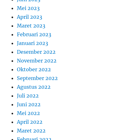
Mei 2023
April 2023
Maret 2023
Februari 2023
Januari 2023
Desember 2022
November 2022
Oktober 2022
September 2022
Agustus 2022
Juli 2022
Juni 2022
Mei 2022
April 2022
Maret 2022
Februari 2022