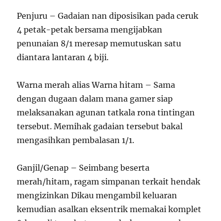
Penjuru – Gadaian nan diposisikan pada ceruk
4 petak-petak bersama mengijabkan
penunaian 8/1 meresap memutuskan satu
diantara lantaran 4 biji.
Warna merah alias Warna hitam – Sama
dengan dugaan dalam mana gamer siap
melaksanakan agunan tatkala rona tintingan
tersebut. Memihak gadaian tersebut bakal
mengasihkan pembalasan 1/1.
Ganjil/Genap – Seimbang beserta
merah/hitam, ragam simpanan terkait hendak
mengizinkan Dikau mengambil keluaran
kemudian asalkan eksentrik memakai komplet