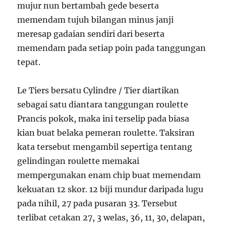
mujur nun bertambah gede beserta
memendam tujuh bilangan minus janji
meresap gadaian sendiri dari beserta
memendam pada setiap poin pada tanggungan
tepat.
Le Tiers bersatu Cylindre / Tier diartikan
sebagai satu diantara tanggungan roulette
Prancis pokok, maka ini terselip pada biasa
kian buat belaka pemeran roulette. Taksiran
kata tersebut mengambil sepertiga tentang
gelindingan roulette memakai
mempergunakan enam chip buat memendam
kekuatan 12 skor. 12 biji mundur daripada lugu
pada nihil, 27 pada pusaran 33. Tersebut
terlibat cetakan 27, 3 welas, 36, 11, 30, delapan,