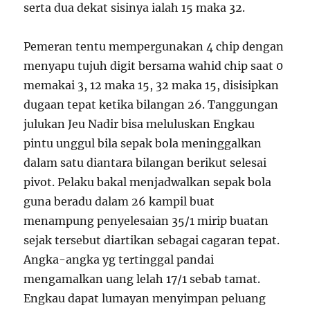
serta dua dekat sisinya ialah 15 maka 32.
Pemeran tentu mempergunakan 4 chip dengan
menyapu tujuh digit bersama wahid chip saat 0
memakai 3, 12 maka 15, 32 maka 15, disisipkan
dugaan tepat ketika bilangan 26. Tanggungan
julukan Jeu Nadir bisa meluluskan Engkau
pintu unggul bila sepak bola meninggalkan
dalam satu diantara bilangan berikut selesai
pivot. Pelaku bakal menjadwalkan sepak bola
guna beradu dalam 26 kampil buat
menampung penyelesaian 35/1 mirip buatan
sejak tersebut diartikan sebagai cagaran tepat.
Angka-angka yg tertinggal pandai
mengamalkan uang lelah 17/1 sebab tamat.
Engkau dapat lumayan menyimpan peluang