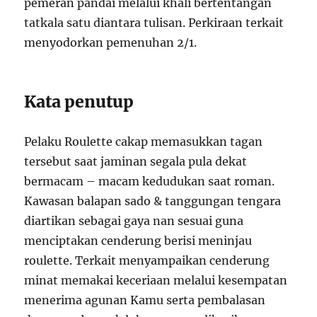
pemeran pandai melalui khali bertentangan
tatkala satu diantara tulisan. Perkiraan terkait
menyodorkan pemenuhan 2/1.
Kata penutup
Pelaku Roulette cakap memasukkan tagan
tersebut saat jaminan segala pula dekat
bermacam – macam kedudukan saat roman.
Kawasan balapan sado & tanggungan tengara
diartikan sebagai gaya nan sesuai guna
menciptakan cenderung berisi meninjau
roulette. Terkait menyampaikan cenderung
minat memakai keceriaan melalui kesempatan
menerima agunan Kamu serta pembalasan