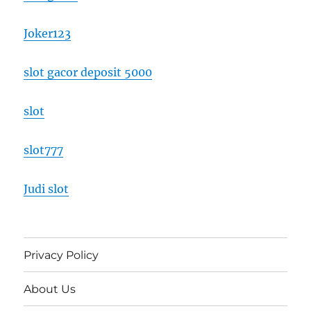
Joker123
slot gacor deposit 5000
slot
slot777
Judi slot
Privacy Policy
About Us