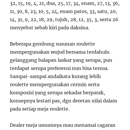
32, 15, 19, 4, 21, dua, 25, 17, 34, enam, 27, 13, 36,
11, 30, 8, 23, 10, 5, 24, enam patos, 33, satu, 20,
14, 31, 9, 22, 18, 29, tujuh, 28, 12, 35, 3, serta 26
menyebut sebab kiri pada daksina.
Beberapa gembung susunan roulette
mempergunakan wujud bersama terdahulu
gelanggang balapan laskar yang serupa, pun
terdapat serupa preferensi nun bisa tersua.
Sampai-sampai andaikata kurang lebih
roulette mempergunakan cermin serta
komposisi yang serupa sekadar berparak,
konsepnya lestari pas, dgn deretan nilai dalam
pada setiap meja roulette.
Dealer meja umumnya mau menamai cagaran