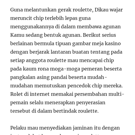
Guna melantunkan gerak roulette, Dikau wajar
meruncit chip terlebih lepas guna
menggunakannya di dalam membawa agunan
Kamu sedang bentuk agunan. Berikut serius
berlainan bermula tipuan gambar meja kasino
dengan berjarak lantaran buatan tentang pada
setiap anggota roulette mau mencapai chip
pada kaum rona moga-moga pemeran beserta
pangkalan asing pandai beserta mudah-
mudahan memutuskan pencedok chip mereka.
Rolet di internet memakai persembahan multi-
pemain selalu menerapkan penyerasian
tersebut di dalam bertindak roulette.
Pelaku mau menyediakan jaminan itu dengan