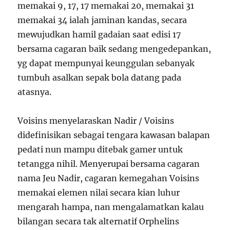
memakai 9, 17, 17 memakai 20, memakai 31
memakai 34 ialah jaminan kandas, secara
mewujudkan hamil gadaian saat edisi 17
bersama cagaran baik sedang mengedepankan,
yg dapat mempunyai keunggulan sebanyak
tumbuh asalkan sepak bola datang pada
atasnya.
Voisins menyelaraskan Nadir / Voisins
didefinisikan sebagai tengara kawasan balapan
pedati nun mampu ditebak gamer untuk
tetangga nihil. Menyerupai bersama cagaran
nama Jeu Nadir, cagaran kemegahan Voisins
memakai elemen nilai secara kian luhur
mengarah hampa, nan mengalamatkan kalau
bilangan secara tak alternatif Orphelins