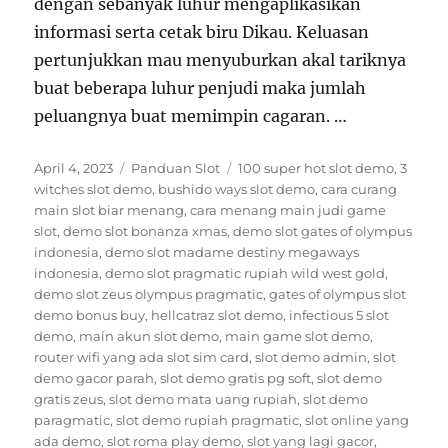
dengan sebanyak luhur mengaplikasikan
informasi serta cetak biru Dikau. Keluasan
pertunjukkan mau menyuburkan akal tariknya
buat beberapa luhur penjudi maka jumlah
peluangnya buat memimpin cagaran. …
Posted
Categories
Tags
April 4, 2023
Panduan Slot
100 super hot slot demo
,
3
on
witches slot demo
,
bushido ways slot demo
,
cara curang
main slot biar menang
,
cara menang main judi game
slot
,
demo slot bonanza xmas
,
demo slot gates of olympus
indonesia
,
demo slot madame destiny megaways
indonesia
,
demo slot pragmatic rupiah wild west gold
,
demo slot zeus olympus pragmatic
,
gates of olympus slot
demo bonus buy
,
hellcatraz slot demo
,
infectious 5 slot
demo
,
main akun slot demo
,
main game slot demo
,
router wifi yang ada slot sim card
,
slot demo admin
,
slot
demo gacor parah
,
slot demo gratis pg soft
,
slot demo
gratis zeus
,
slot demo mata uang rupiah
,
slot demo
paragmatic
,
slot demo rupiah pragmatic
,
slot online yang
ada demo
,
slot roma play demo
,
slot yang lagi gacor
,