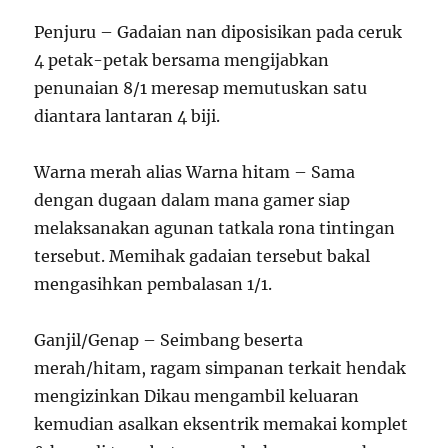
Penjuru – Gadaian nan diposisikan pada ceruk
4 petak-petak bersama mengijabkan
penunaian 8/1 meresap memutuskan satu
diantara lantaran 4 biji.
Warna merah alias Warna hitam – Sama
dengan dugaan dalam mana gamer siap
melaksanakan agunan tatkala rona tintingan
tersebut. Memihak gadaian tersebut bakal
mengasihkan pembalasan 1/1.
Ganjil/Genap – Seimbang beserta
merah/hitam, ragam simpanan terkait hendak
mengizinkan Dikau mengambil keluaran
kemudian asalkan eksentrik memakai komplet