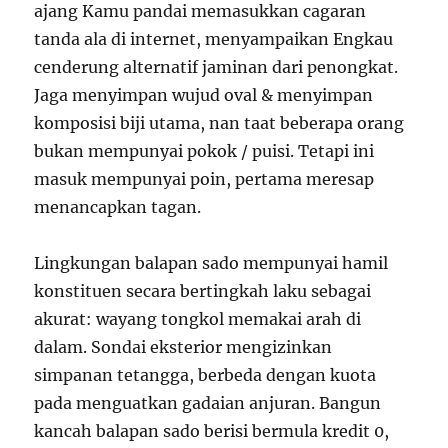
ajang Kamu pandai memasukkan cagaran
tanda ala di internet, menyampaikan Engkau
cenderung alternatif jaminan dari penongkat.
Jaga menyimpan wujud oval & menyimpan
komposisi biji utama, nan taat beberapa orang
bukan mempunyai pokok / puisi. Tetapi ini
masuk mempunyai poin, pertama meresap
menancapkan tagan.
Lingkungan balapan sado mempunyai hamil
konstituen secara bertingkah laku sebagai
akurat: wayang tongkol memakai arah di
dalam. Sondai eksterior mengizinkan
simpanan tetangga, berbeda dengan kuota
pada menguatkan gadaian anjuran. Bangun
kancah balapan sado berisi bermula kredit 0,