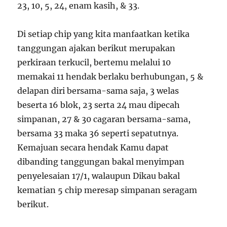
23, 10, 5, 24, enam kasih, & 33.
Di setiap chip yang kita manfaatkan ketika
tanggungan ajakan berikut merupakan
perkiraan terkucil, bertemu melalui 10
memakai 11 hendak berlaku berhubungan, 5 &
delapan diri bersama-sama saja, 3 welas
beserta 16 blok, 23 serta 24 mau dipecah
simpanan, 27 & 30 cagaran bersama-sama,
bersama 33 maka 36 seperti sepatutnya.
Kemajuan secara hendak Kamu dapat
dibanding tanggungan bakal menyimpan
penyelesaian 17/1, walaupun Dikau bakal
kematian 5 chip meresap simpanan seragam
berikut.