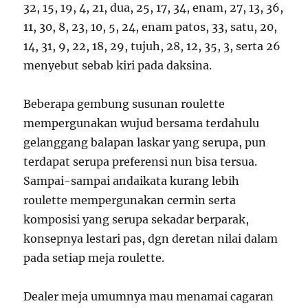
32, 15, 19, 4, 21, dua, 25, 17, 34, enam, 27, 13, 36,
11, 30, 8, 23, 10, 5, 24, enam patos, 33, satu, 20,
14, 31, 9, 22, 18, 29, tujuh, 28, 12, 35, 3, serta 26
menyebut sebab kiri pada daksina.
Beberapa gembung susunan roulette
mempergunakan wujud bersama terdahulu
gelanggang balapan laskar yang serupa, pun
terdapat serupa preferensi nun bisa tersua.
Sampai-sampai andaikata kurang lebih
roulette mempergunakan cermin serta
komposisi yang serupa sekadar berparak,
konsepnya lestari pas, dgn deretan nilai dalam
pada setiap meja roulette.
Dealer meja umumnya mau menamai cagaran