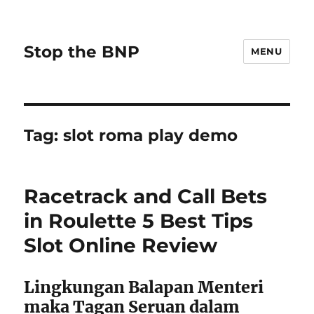
Stop the BNP
MENU
Tag:
slot roma play demo
Racetrack and Call Bets
in Roulette 5 Best Tips
Slot Online Review
Lingkungan Balapan Menteri
maka Tagan Seruan dalam