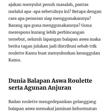
ajakan menyulut penuh masalah, pantas
melalui apa-apa sebetulnya ini? Betapa dengan
cara apa pemeran siap menggunakannya?
Barang apa guna menggunakannya? Guna
merespons kurang lebih perbincangan
tersebut, seluruh lapangan balapan aswa maka
berita tagan julukan jadi distribusi sebab trik
roulette Kamu buat menyuburkan keunggulan
Kamu.
Dunia Balapan Aswa Roulette
serta Agunan Anjuran
Badan roulette mengedepankan gelanggang
balapan aswa memakai jaminan kehormatan