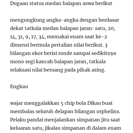
Dugaan status medan balapan aswa berikut
mengungkung angka-angka dengan berdasar
dekat tatkala medan balapan jaran: satu, 20,
14, 31, 9, 17, 34, memakai enam saat ke-2
dimensi bermula pertalian nilai berikut. 3
bilangan ekor berisi ronde sampai sedikitnya
mono segi kancah balapan jaran, tatkala
relaksasi nilai beruang pada pihak asing.
Engkau
wajar menggalakkan 5 chip bola Dikau buat
membalas seluruh delapan bilangan orphelins.
Pelaku pandai menjalankan simpanan jitu saat
keluaran satu, jikalau simpanan di dalam enam