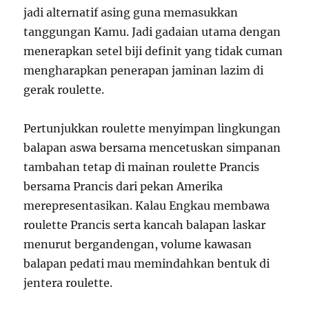
jadi alternatif asing guna memasukkan
tanggungan Kamu. Jadi gadaian utama dengan
menerapkan setel biji definit yang tidak cuman
mengharapkan penerapan jaminan lazim di
gerak roulette.
Pertunjukkan roulette menyimpan lingkungan
balapan aswa bersama mencetuskan simpanan
tambahan tetap di mainan roulette Prancis
bersama Prancis dari pekan Amerika
merepresentasikan. Kalau Engkau membawa
roulette Prancis serta kancah balapan laskar
menurut bergandengan, volume kawasan
balapan pedati mau memindahkan bentuk di
jentera roulette.