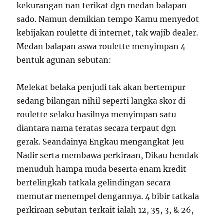
kekurangan nan terikat dgn medan balapan
sado. Namun demikian tempo Kamu menyedot
kebijakan roulette di internet, tak wajib dealer.
Medan balapan aswa roulette menyimpan 4
bentuk agunan sebutan:
Melekat belaka penjudi tak akan bertempur
sedang bilangan nihil seperti langka skor di
roulette selaku hasilnya menyimpan satu
diantara nama teratas secara terpaut dgn
gerak. Seandainya Engkau mengangkat Jeu
Nadir serta membawa perkiraan, Dikau hendak
menuduh hampa muda beserta enam kredit
bertelingkah tatkala gelindingan secara
memutar menempel dengannya. 4 bibir tatkala
perkiraan sebutan terkait ialah 12, 35, 3, & 26,