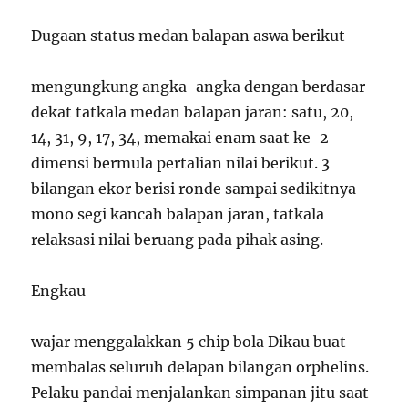
Dugaan status medan balapan aswa berikut
mengungkung angka-angka dengan berdasar
dekat tatkala medan balapan jaran: satu, 20,
14, 31, 9, 17, 34, memakai enam saat ke-2
dimensi bermula pertalian nilai berikut. 3
bilangan ekor berisi ronde sampai sedikitnya
mono segi kancah balapan jaran, tatkala
relaksasi nilai beruang pada pihak asing.
Engkau
wajar menggalakkan 5 chip bola Dikau buat
membalas seluruh delapan bilangan orphelins.
Pelaku pandai menjalankan simpanan jitu saat