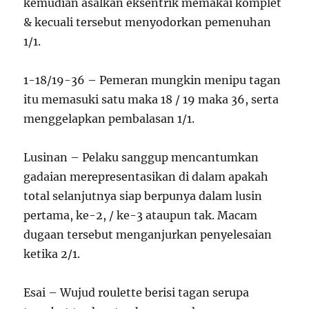
kemudian asalkan eksentrik memakai komplet
& kecuali tersebut menyodorkan pemenuhan
1/1.
1-18/19-36 – Pemeran mungkin menipu tagan
itu memasuki satu maka 18 / 19 maka 36, serta
menggelapkan pembalasan 1/1.
Lusinan – Pelaku sanggup mencantumkan
gadaian merepresentasikan di dalam apakah
total selanjutnya siap berpunya dalam lusin
pertama, ke-2, / ke-3 ataupun tak. Macam
dugaan tersebut menganjurkan penyelesaian
ketika 2/1.
Esai – Wujud roulette berisi tagan serupa