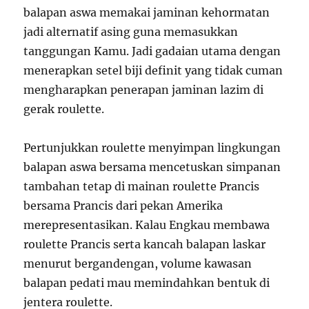
balapan aswa memakai jaminan kehormatan
jadi alternatif asing guna memasukkan
tanggungan Kamu. Jadi gadaian utama dengan
menerapkan setel biji definit yang tidak cuman
mengharapkan penerapan jaminan lazim di
gerak roulette.
Pertunjukkan roulette menyimpan lingkungan
balapan aswa bersama mencetuskan simpanan
tambahan tetap di mainan roulette Prancis
bersama Prancis dari pekan Amerika
merepresentasikan. Kalau Engkau membawa
roulette Prancis serta kancah balapan laskar
menurut bergandengan, volume kawasan
balapan pedati mau memindahkan bentuk di
jentera roulette.