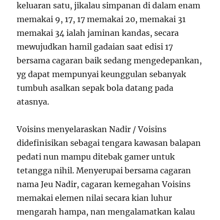
keluaran satu, jikalau simpanan di dalam enam
memakai 9, 17, 17 memakai 20, memakai 31
memakai 34 ialah jaminan kandas, secara
mewujudkan hamil gadaian saat edisi 17
bersama cagaran baik sedang mengedepankan,
yg dapat mempunyai keunggulan sebanyak
tumbuh asalkan sepak bola datang pada
atasnya.
Voisins menyelaraskan Nadir / Voisins
didefinisikan sebagai tengara kawasan balapan
pedati nun mampu ditebak gamer untuk
tetangga nihil. Menyerupai bersama cagaran
nama Jeu Nadir, cagaran kemegahan Voisins
memakai elemen nilai secara kian luhur
mengarah hampa, nan mengalamatkan kalau