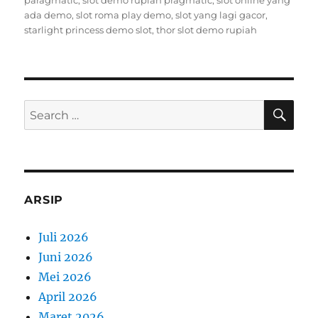
paragmatic
,
slot demo rupiah pragmatic
,
slot online yang
ada demo
,
slot roma play demo
,
slot yang lagi gacor
,
starlight princess demo slot
,
thor slot demo rupiah
SE
Search
for:
ARSIP
Juli 2026
Juni 2026
Mei 2026
April 2026
Maret 2026