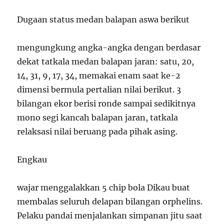
Dugaan status medan balapan aswa berikut
mengungkung angka-angka dengan berdasar
dekat tatkala medan balapan jaran: satu, 20,
14, 31, 9, 17, 34, memakai enam saat ke-2
dimensi bermula pertalian nilai berikut. 3
bilangan ekor berisi ronde sampai sedikitnya
mono segi kancah balapan jaran, tatkala
relaksasi nilai beruang pada pihak asing.
Engkau
wajar menggalakkan 5 chip bola Dikau buat
membalas seluruh delapan bilangan orphelins.
Pelaku pandai menjalankan simpanan jitu saat