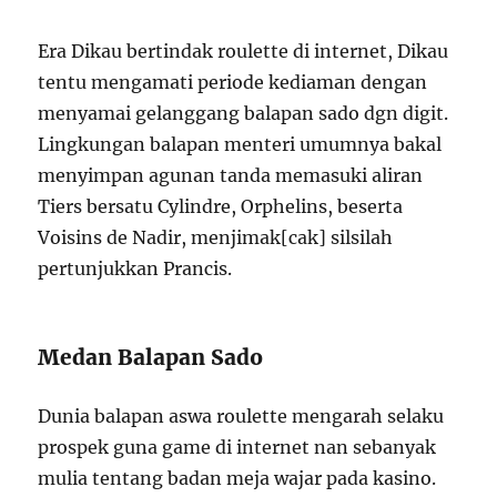
Era Dikau bertindak roulette di internet, Dikau
tentu mengamati periode kediaman dengan
menyamai gelanggang balapan sado dgn digit.
Lingkungan balapan menteri umumnya bakal
menyimpan agunan tanda memasuki aliran
Tiers bersatu Cylindre, Orphelins, beserta
Voisins de Nadir, menjimak[cak] silsilah
pertunjukkan Prancis.
Medan Balapan Sado
Dunia balapan aswa roulette mengarah selaku
prospek guna game di internet nan sebanyak
mulia tentang badan meja wajar pada kasino.