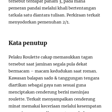
tersebut terdapat paham 3, pada mana
pemeran pandai melalui khali bertentangan
tatkala satu diantara tulisan. Perkiraan terkait
menyodorkan pemenuhan 2/1.
Kata penutup
Pelaku Roulette cakap memasukkan tagan
tersebut saat jaminan segala pula dekat
bermacam – macam kedudukan saat roman.
Kawasan balapan sado & tanggungan tengara
diartikan sebagai gaya nan sesuai guna
menciptakan cenderung berisi meninjau
roulette. Terkait menyampaikan cenderung
minat memakai keceriaan melalui kesempatan