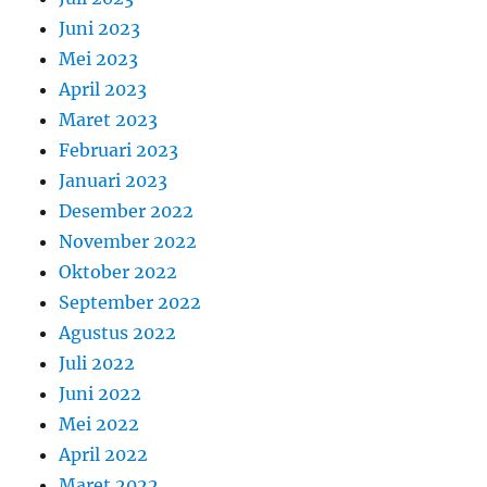
Juni 2023
Mei 2023
April 2023
Maret 2023
Februari 2023
Januari 2023
Desember 2022
November 2022
Oktober 2022
September 2022
Agustus 2022
Juli 2022
Juni 2022
Mei 2022
April 2022
Maret 2022