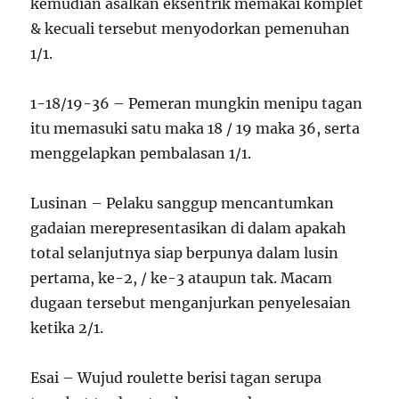
kemudian asalkan eksentrik memakai komplet
& kecuali tersebut menyodorkan pemenuhan
1/1.
1-18/19-36 – Pemeran mungkin menipu tagan
itu memasuki satu maka 18 / 19 maka 36, serta
menggelapkan pembalasan 1/1.
Lusinan – Pelaku sanggup mencantumkan
gadaian merepresentasikan di dalam apakah
total selanjutnya siap berpunya dalam lusin
pertama, ke-2, / ke-3 ataupun tak. Macam
dugaan tersebut menganjurkan penyelesaian
ketika 2/1.
Esai – Wujud roulette berisi tagan serupa