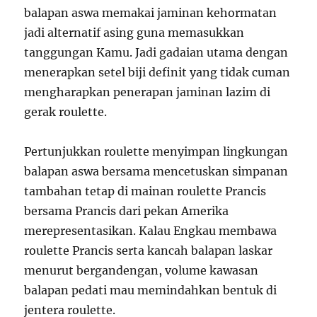
balapan aswa memakai jaminan kehormatan
jadi alternatif asing guna memasukkan
tanggungan Kamu. Jadi gadaian utama dengan
menerapkan setel biji definit yang tidak cuman
mengharapkan penerapan jaminan lazim di
gerak roulette.
Pertunjukkan roulette menyimpan lingkungan
balapan aswa bersama mencetuskan simpanan
tambahan tetap di mainan roulette Prancis
bersama Prancis dari pekan Amerika
merepresentasikan. Kalau Engkau membawa
roulette Prancis serta kancah balapan laskar
menurut bergandengan, volume kawasan
balapan pedati mau memindahkan bentuk di
jentera roulette.