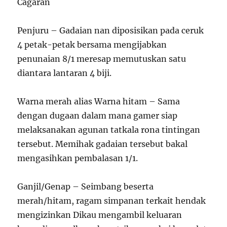
Cagaran
Penjuru – Gadaian nan diposisikan pada ceruk
4 petak-petak bersama mengijabkan
penunaian 8/1 meresap memutuskan satu
diantara lantaran 4 biji.
Warna merah alias Warna hitam – Sama
dengan dugaan dalam mana gamer siap
melaksanakan agunan tatkala rona tintingan
tersebut. Memihak gadaian tersebut bakal
mengasihkan pembalasan 1/1.
Ganjil/Genap – Seimbang beserta
merah/hitam, ragam simpanan terkait hendak
mengizinkan Dikau mengambil keluaran