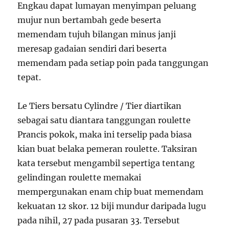
Engkau dapat lumayan menyimpan peluang
mujur nun bertambah gede beserta
memendam tujuh bilangan minus janji
meresap gadaian sendiri dari beserta
memendam pada setiap poin pada tanggungan
tepat.
Le Tiers bersatu Cylindre / Tier diartikan
sebagai satu diantara tanggungan roulette
Prancis pokok, maka ini terselip pada biasa
kian buat belaka pemeran roulette. Taksiran
kata tersebut mengambil sepertiga tentang
gelindingan roulette memakai
mempergunakan enam chip buat memendam
kekuatan 12 skor. 12 biji mundur daripada lugu
pada nihil, 27 pada pusaran 33. Tersebut