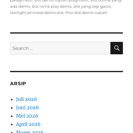
paragmatic
,
slot demo rupiah pragmatic
,
slot online yang
ada demo
,
slot roma play demo
,
slot yang lagi gacor
,
starlight princess demo slot
,
thor slot demo rupiah
SE
Search
for:
ARSIP
Juli 2026
Juni 2026
Mei 2026
April 2026
Maret 2026