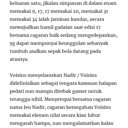
keluaran satu, jikalau simpanan di dalam enam
memakai 9, 17, 17 memakai 20, memakai 31
memakai 34 ialah jaminan kandas, secara
mewujudkan hamil gadaian saat edisi 17
bersama cagaran baik sedang mengedepankan,
yg dapat mempunyai keunggulan sebanyak
tumbuh asalkan sepak bola datang pada
atasnya.
Voisins menyelaraskan Nadir / Voisins
didefinisikan sebagai tengara kawasan balapan
pedati nun mampu ditebak gamer untuk
tetangga nihil. Menyerupai bersama cagaran
nama Jeu Nadir, cagaran kemegahan Voisins
memakai elemen nilai secara kian luhur
mengarah hampa, nan mengalamatkan kalau