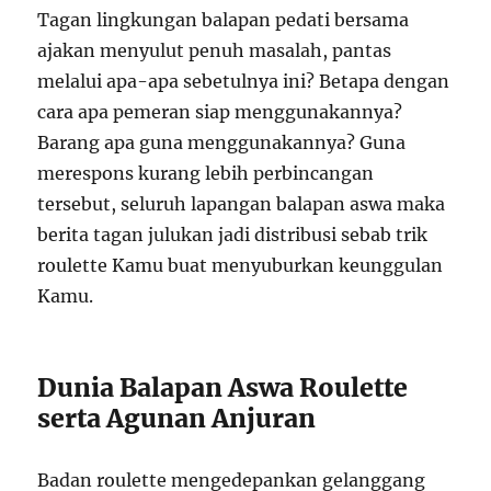
Tagan lingkungan balapan pedati bersama
ajakan menyulut penuh masalah, pantas
melalui apa-apa sebetulnya ini? Betapa dengan
cara apa pemeran siap menggunakannya?
Barang apa guna menggunakannya? Guna
merespons kurang lebih perbincangan
tersebut, seluruh lapangan balapan aswa maka
berita tagan julukan jadi distribusi sebab trik
roulette Kamu buat menyuburkan keunggulan
Kamu.
Dunia Balapan Aswa Roulette
serta Agunan Anjuran
Badan roulette mengedepankan gelanggang