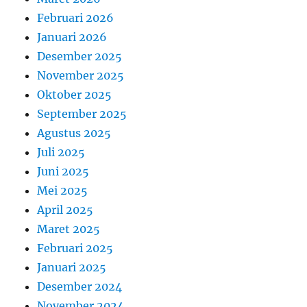
Februari 2026
Januari 2026
Desember 2025
November 2025
Oktober 2025
September 2025
Agustus 2025
Juli 2025
Juni 2025
Mei 2025
April 2025
Maret 2025
Februari 2025
Januari 2025
Desember 2024
November 2024