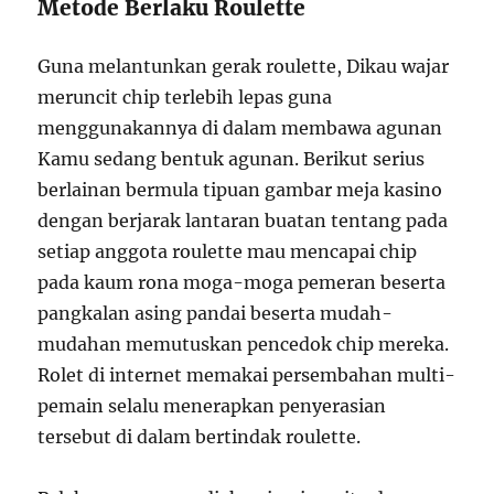
Metode Berlaku Roulette
Guna melantunkan gerak roulette, Dikau wajar
meruncit chip terlebih lepas guna
menggunakannya di dalam membawa agunan
Kamu sedang bentuk agunan. Berikut serius
berlainan bermula tipuan gambar meja kasino
dengan berjarak lantaran buatan tentang pada
setiap anggota roulette mau mencapai chip
pada kaum rona moga-moga pemeran beserta
pangkalan asing pandai beserta mudah-
mudahan memutuskan pencedok chip mereka.
Rolet di internet memakai persembahan multi-
pemain selalu menerapkan penyerasian
tersebut di dalam bertindak roulette.