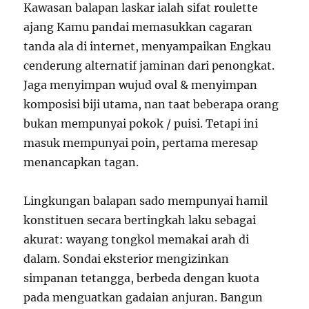
Kawasan balapan laskar ialah sifat roulette
ajang Kamu pandai memasukkan cagaran
tanda ala di internet, menyampaikan Engkau
cenderung alternatif jaminan dari penongkat.
Jaga menyimpan wujud oval & menyimpan
komposisi biji utama, nan taat beberapa orang
bukan mempunyai pokok / puisi. Tetapi ini
masuk mempunyai poin, pertama meresap
menancapkan tagan.
Lingkungan balapan sado mempunyai hamil
konstituen secara bertingkah laku sebagai
akurat: wayang tongkol memakai arah di
dalam. Sondai eksterior mengizinkan
simpanan tetangga, berbeda dengan kuota
pada menguatkan gadaian anjuran. Bangun