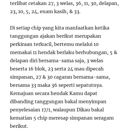
terlibat cetakan 27, 3 welas, 36, 11, 30, delapan,
23, 10, 5, 24, enam kasih, & 33.
Di setiap chip yang kita manfaatkan ketika
tanggungan ajakan berikut merupakan
perkiraan terkucil, bertemu melalui 10
memakai 11 hendak berlaku berhubungan, 5 &
delapan diri bersama-sama saja, 3 welas
beserta 16 blok, 23 serta 24 mau dipecah
simpanan, 27 & 30 cagaran bersama-sama,
bersama 33 maka 36 seperti sepatutnya.
Kemajuan secara hendak Kamu dapat
dibanding tanggungan bakal menyimpan
penyelesaian 17/1, walaupun Dikau bakal
kematian 5 chip meresap simpanan seragam
berikut.