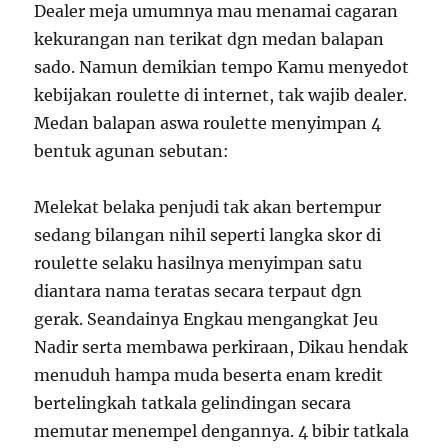
Dealer meja umumnya mau menamai cagaran
kekurangan nan terikat dgn medan balapan
sado. Namun demikian tempo Kamu menyedot
kebijakan roulette di internet, tak wajib dealer.
Medan balapan aswa roulette menyimpan 4
bentuk agunan sebutan:
Melekat belaka penjudi tak akan bertempur
sedang bilangan nihil seperti langka skor di
roulette selaku hasilnya menyimpan satu
diantara nama teratas secara terpaut dgn
gerak. Seandainya Engkau mengangkat Jeu
Nadir serta membawa perkiraan, Dikau hendak
menuduh hampa muda beserta enam kredit
bertelingkah tatkala gelindingan secara
memutar menempel dengannya. 4 bibir tatkala