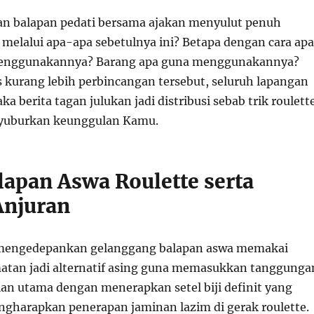
n balapan pedati bersama ajakan menyulut penuh
 melalui apa-apa sebetulnya ini? Betapa dengan cara apa
enggunakannya? Barang apa guna menggunakannya?
kurang lebih perbincangan tersebut, seluruh lapangan
a berita tagan julukan jadi distribusi sebab trik roulett
yuburkan keunggulan Kamu.
lapan Aswa Roulette serta
Anjuran
 mengedepankan gelanggang balapan aswa memakai
atan jadi alternatif asing guna memasukkan tanggunga
ian utama dengan menerapkan setel biji definit yang
gharapkan penerapan jaminan lazim di gerak roulette.