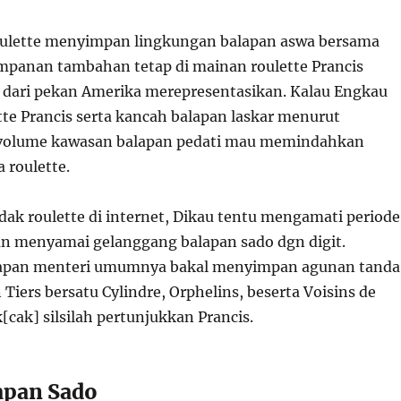
oulette menyimpan lingkungan balapan aswa bersama
panan tambahan tetap di mainan roulette Prancis
 dari pekan Amerika merepresentasikan. Kalau Engkau
e Prancis serta kancah balapan laskar menurut
volume kawasan balapan pedati mau memindahkan
a roulette.
dak roulette di internet, Dikau tentu mengamati periode
n menyamai gelanggang balapan sado dgn digit.
apan menteri umumnya bakal menyimpan agunan tanda
Tiers bersatu Cylindre, Orphelins, beserta Voisins de
cak] silsilah pertunjukkan Prancis.
apan Sado