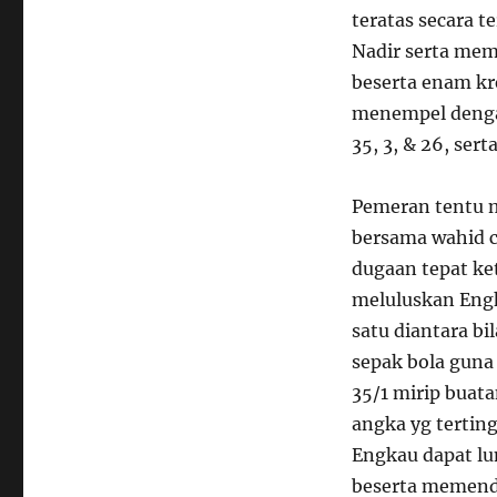
teratas secara 
Nadir serta me
beserta enam kr
menempel dengann
35, 3, & 26, sert
Pemeran tentu 
bersama wahid c
dugaan tepat ke
meluluskan Engk
satu diantara bi
sepak bola gun
35/1 mirip buata
angka yg tertin
Engkau dapat l
beserta memenda