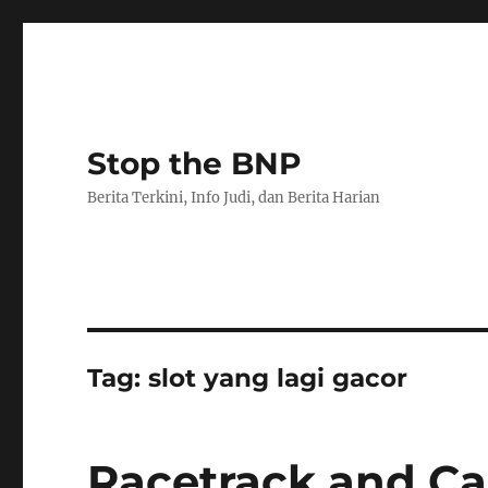
Stop the BNP
Berita Terkini, Info Judi, dan Berita Harian
Tag:
slot yang lagi gacor
Racetrack and Cal