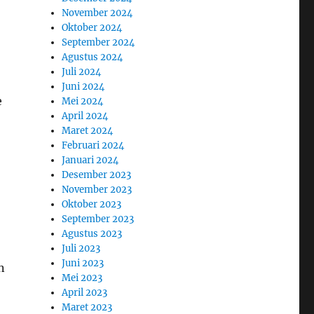
November 2024
Oktober 2024
September 2024
Agustus 2024
Juli 2024
Juni 2024
e
Mei 2024
April 2024
Maret 2024
Februari 2024
Januari 2024
Desember 2023
November 2023
Oktober 2023
September 2023
Agustus 2023
Juli 2023
Juni 2023
n
Mei 2023
April 2023
Maret 2023