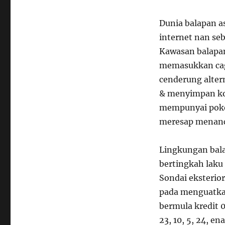
Dunia balapan a
internet nan se
Kawasan balapan 
memasukkan cag
cenderung alter
& menyimpan kom
mempunyai pokok
meresap menanc
Lingkungan bal
bertingkah laku
Sondai eksterio
pada menguatkan
bermula kredit 0, 
23, 10, 5, 24, ena