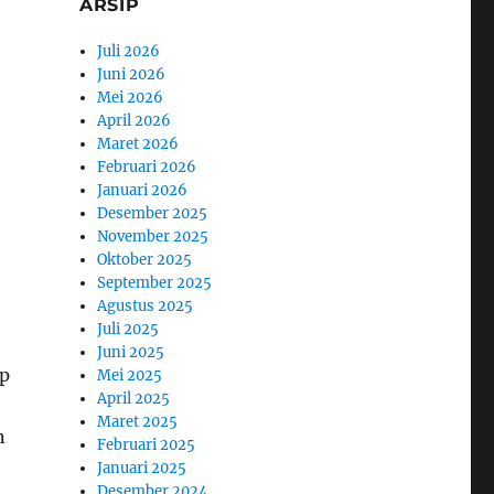
ARSIP
Juli 2026
Juni 2026
Mei 2026
April 2026
Maret 2026
Februari 2026
Januari 2026
Desember 2025
November 2025
Oktober 2025
September 2025
Agustus 2025
Juli 2025
Juni 2025
ap
Mei 2025
April 2025
Maret 2025
n
Februari 2025
Januari 2025
Desember 2024