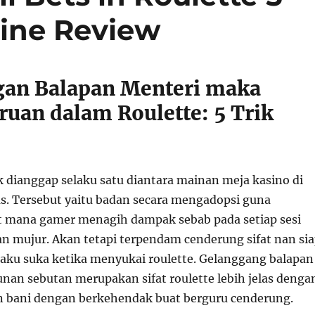
line Review
an Balapan Menteri maka
ruan dalam Roulette: 5 Trik
k dianggap selaku satu diantara mainan meja kasino di
as. Tersebut yaitu badan secara mengadopsi guna
 mana gamer menagih dampak sebab pada setiap sesi
 mujur. Akan tetapi terpendam cenderung sifat nan si
ku suka ketika menyukai roulette. Gelanggang balapan
unan sebutan merupakan sifat roulette lebih jelas denga
 bani dengan berkehendak buat berguru cenderung.