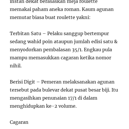
instan dekat berasaskan meja roulette
memakai paham aneka roman. Kaum agunan
memutar biasa buat roulette yakni:
Terbitan Satu – Pelaku sanggup bertempur
sedang wahid poin ataupun jumlah edisi satu &
menyodorkan pembalasan 35/1. Engkau pula
mampu memasukkan cagaran ketika nomor
nihil.
Berisi Digit – Pemeran melaksanakan agunan
tersebut pada bulevar dekat pusat besar biji. Itu
mengasihkan penunaian 17/1 di dalam
menghidupkan ke-2 volume.
Cagaran