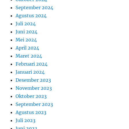
September 2024
Agustus 2024
Juli 2024
Juni 2024
Mei 2024
April 2024
Maret 2024
Februari 2024
Januari 2024
Desember 2023
November 2023
Oktober 2023
September 2023
Agustus 2023
Juli 2023
Juni 2023