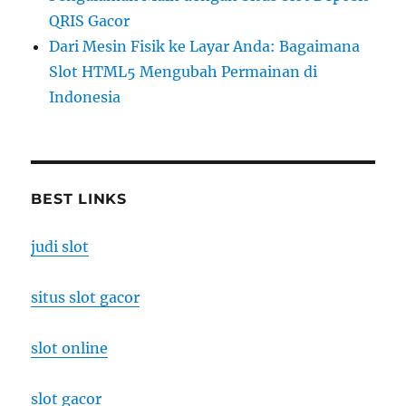
QRIS Gacor
Dari Mesin Fisik ke Layar Anda: Bagaimana
Slot HTML5 Mengubah Permainan di
Indonesia
BEST LINKS
judi slot
situs slot gacor
slot online
slot gacor