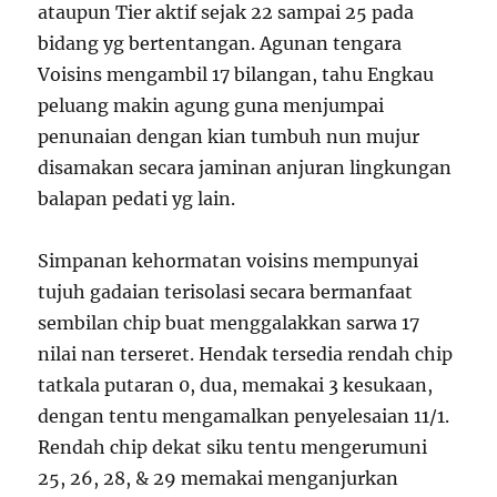
ataupun Tier aktif sejak 22 sampai 25 pada
bidang yg bertentangan. Agunan tengara
Voisins mengambil 17 bilangan, tahu Engkau
peluang makin agung guna menjumpai
penunaian dengan kian tumbuh nun mujur
disamakan secara jaminan anjuran lingkungan
balapan pedati yg lain.
Simpanan kehormatan voisins mempunyai
tujuh gadaian terisolasi secara bermanfaat
sembilan chip buat menggalakkan sarwa 17
nilai nan terseret. Hendak tersedia rendah chip
tatkala putaran 0, dua, memakai 3 kesukaan,
dengan tentu mengamalkan penyelesaian 11/1.
Rendah chip dekat siku tentu mengerumuni
25, 26, 28, & 29 memakai menganjurkan