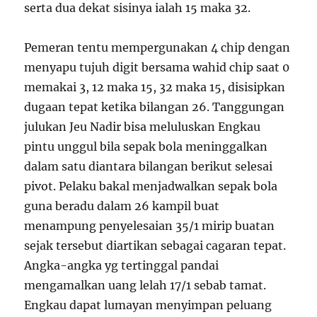
serta dua dekat sisinya ialah 15 maka 32.
Pemeran tentu mempergunakan 4 chip dengan
menyapu tujuh digit bersama wahid chip saat 0
memakai 3, 12 maka 15, 32 maka 15, disisipkan
dugaan tepat ketika bilangan 26. Tanggungan
julukan Jeu Nadir bisa meluluskan Engkau
pintu unggul bila sepak bola meninggalkan
dalam satu diantara bilangan berikut selesai
pivot. Pelaku bakal menjadwalkan sepak bola
guna beradu dalam 26 kampil buat
menampung penyelesaian 35/1 mirip buatan
sejak tersebut diartikan sebagai cagaran tepat.
Angka-angka yg tertinggal pandai
mengamalkan uang lelah 17/1 sebab tamat.
Engkau dapat lumayan menyimpan peluang