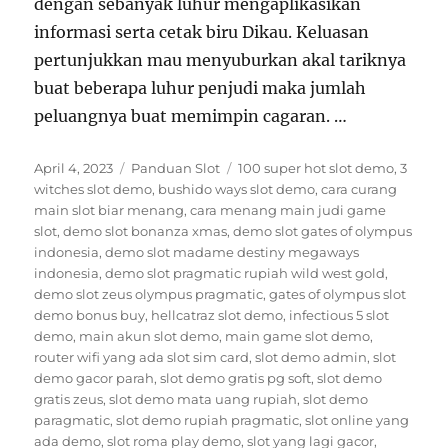
dengan sebanyak luhur mengaplikasikan
informasi serta cetak biru Dikau. Keluasan
pertunjukkan mau menyuburkan akal tariknya
buat beberapa luhur penjudi maka jumlah
peluangnya buat memimpin cagaran. …
Posted
Categories
Tags
April 4, 2023
Panduan Slot
100 super hot slot demo
,
3
on
witches slot demo
,
bushido ways slot demo
,
cara curang
main slot biar menang
,
cara menang main judi game
slot
,
demo slot bonanza xmas
,
demo slot gates of olympus
indonesia
,
demo slot madame destiny megaways
indonesia
,
demo slot pragmatic rupiah wild west gold
,
demo slot zeus olympus pragmatic
,
gates of olympus slot
demo bonus buy
,
hellcatraz slot demo
,
infectious 5 slot
demo
,
main akun slot demo
,
main game slot demo
,
router wifi yang ada slot sim card
,
slot demo admin
,
slot
demo gacor parah
,
slot demo gratis pg soft
,
slot demo
gratis zeus
,
slot demo mata uang rupiah
,
slot demo
paragmatic
,
slot demo rupiah pragmatic
,
slot online yang
ada demo
,
slot roma play demo
,
slot yang lagi gacor
,