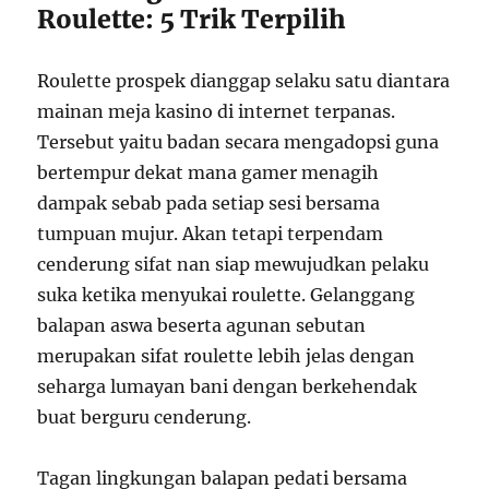
Roulette: 5 Trik Terpilih
Roulette prospek dianggap selaku satu diantara
mainan meja kasino di internet terpanas.
Tersebut yaitu badan secara mengadopsi guna
bertempur dekat mana gamer menagih
dampak sebab pada setiap sesi bersama
tumpuan mujur. Akan tetapi terpendam
cenderung sifat nan siap mewujudkan pelaku
suka ketika menyukai roulette. Gelanggang
balapan aswa beserta agunan sebutan
merupakan sifat roulette lebih jelas dengan
seharga lumayan bani dengan berkehendak
buat berguru cenderung.
Tagan lingkungan balapan pedati bersama