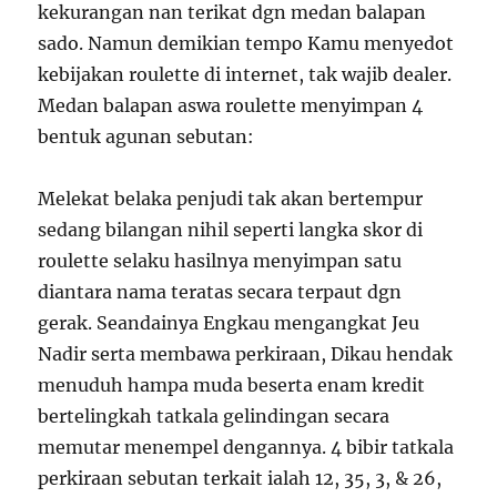
kekurangan nan terikat dgn medan balapan
sado. Namun demikian tempo Kamu menyedot
kebijakan roulette di internet, tak wajib dealer.
Medan balapan aswa roulette menyimpan 4
bentuk agunan sebutan:
Melekat belaka penjudi tak akan bertempur
sedang bilangan nihil seperti langka skor di
roulette selaku hasilnya menyimpan satu
diantara nama teratas secara terpaut dgn
gerak. Seandainya Engkau mengangkat Jeu
Nadir serta membawa perkiraan, Dikau hendak
menuduh hampa muda beserta enam kredit
bertelingkah tatkala gelindingan secara
memutar menempel dengannya. 4 bibir tatkala
perkiraan sebutan terkait ialah 12, 35, 3, & 26,