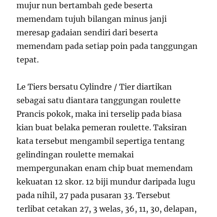
mujur nun bertambah gede beserta
memendam tujuh bilangan minus janji
meresap gadaian sendiri dari beserta
memendam pada setiap poin pada tanggungan
tepat.
Le Tiers bersatu Cylindre / Tier diartikan
sebagai satu diantara tanggungan roulette
Prancis pokok, maka ini terselip pada biasa
kian buat belaka pemeran roulette. Taksiran
kata tersebut mengambil sepertiga tentang
gelindingan roulette memakai
mempergunakan enam chip buat memendam
kekuatan 12 skor. 12 biji mundur daripada lugu
pada nihil, 27 pada pusaran 33. Tersebut
terlibat cetakan 27, 3 welas, 36, 11, 30, delapan,