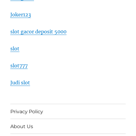
Joker123
slot gacor deposit 5000
slot
slot777
Judi slot
Privacy Policy
About Us