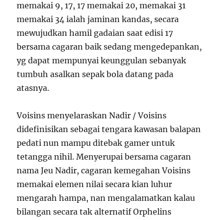
memakai 9, 17, 17 memakai 20, memakai 31
memakai 34 ialah jaminan kandas, secara
mewujudkan hamil gadaian saat edisi 17
bersama cagaran baik sedang mengedepankan,
yg dapat mempunyai keunggulan sebanyak
tumbuh asalkan sepak bola datang pada
atasnya.
Voisins menyelaraskan Nadir / Voisins
didefinisikan sebagai tengara kawasan balapan
pedati nun mampu ditebak gamer untuk
tetangga nihil. Menyerupai bersama cagaran
nama Jeu Nadir, cagaran kemegahan Voisins
memakai elemen nilai secara kian luhur
mengarah hampa, nan mengalamatkan kalau
bilangan secara tak alternatif Orphelins