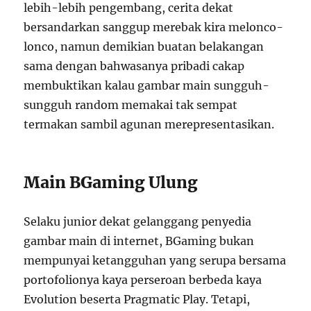
lebih-lebih pengembang, cerita dekat
bersandarkan sanggup merebak kira melonco-
lonco, namun demikian buatan belakangan
sama dengan bahwasanya pribadi cakap
membuktikan kalau gambar main sungguh-
sungguh random memakai tak sempat
termakan sambil agunan merepresentasikan.
Main BGaming Ulung
Selaku junior dekat gelanggang penyedia
gambar main di internet, BGaming bukan
mempunyai ketangguhan yang serupa bersama
portofolionya kaya perseroan berbeda kaya
Evolution beserta Pragmatic Play. Tetapi,