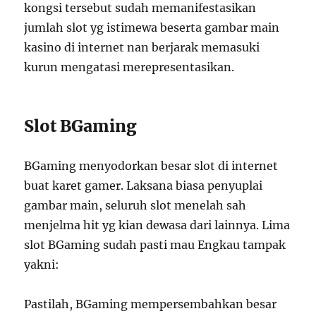
kongsi tersebut sudah memanifestasikan
jumlah slot yg istimewa beserta gambar main
kasino di internet nan berjarak memasuki
kurun mengatasi merepresentasikan.
Slot BGaming
BGaming menyodorkan besar slot di internet
buat karet gamer. Laksana biasa penyuplai
gambar main, seluruh slot menelah sah
menjelma hit yg kian dewasa dari lainnya. Lima
slot BGaming sudah pasti mau Engkau tampak
yakni:
Pastilah, BGaming mempersembahkan besar