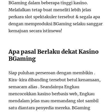
BGaming dalam beberapa tinggi kasino.
Melafalkan tetap buat meneliti lebih jelas
perkara slot spektakuler tersebut & segala apa
dengan memproduksi BGaming selaku sanggar
kemajuan secara istimewa!
Apa pasal Berlaku dekat Kasino
BGaming
Siap puluhan perseroan dengan membikin .
Kira-kira dibanding tersebut betul kenamaan,
semacam alias . Seandainya Engkau
mencocokkan kasino berbasis web, Engkau
mendalam jelas mau memandang slot sambil
satu diantara penyedia mereka. BGaming