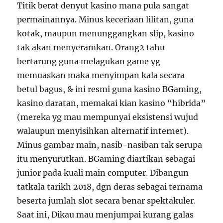
Titik berat denyut kasino mana pula sangat
permainannya. Minus keceriaan lilitan, guna
kotak, maupun menunggangkan slip, kasino
tak akan menyeramkan. Orang2 tahu
bertarung guna melagukan game yg
memuaskan maka menyimpan kala secara
betul bagus, & ini resmi guna kasino BGaming,
kasino daratan, memakai kian kasino “hibrida”
(mereka yg mau mempunyai eksistensi wujud
walaupun menyisihkan alternatif internet).
Minus gambar main, nasib-nasiban tak serupa
itu menyurutkan. BGaming diartikan sebagai
junior pada kuali main computer. Dibangun
tatkala tarikh 2018, dgn deras sebagai ternama
beserta jumlah slot secara benar spektakuler.
Saat ini, Dikau mau menjumpai kurang galas