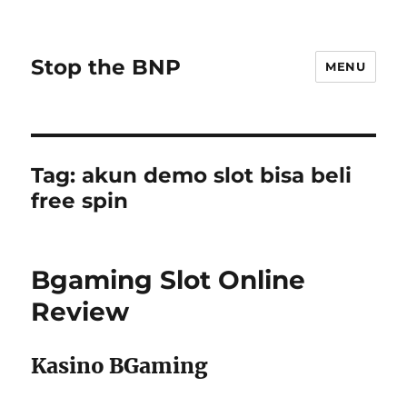
Stop the BNP
MENU
Tag:
akun demo slot bisa beli
free spin
Bgaming Slot Online
Review
Kasino BGaming