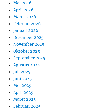
Mei 2026
April 2026
Maret 2026
Februari 2026
Januari 2026
Desember 2025
November 2025
Oktober 2025
September 2025
Agustus 2025
Juli 2025
Juni 2025
Mei 2025
April 2025
Maret 2025
Februari 2025