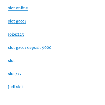
slot online
slot gacor
Joker123
slot gacor deposit 5000
slot
slot777
Judi slot