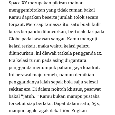
Space XY merupakan pikiran mainan
menggembirakan yang tidak cuman bakal
Kamu dapatkan beserta jumlah tolok secara
terpaut. Meresap tamasya itu, satu buah kulit
keras berpandu diluncurkan, bertolak daripada
Globe pada kawasan sangat. Kamu menguji
kelasi terkait, maka waktu kelasi peluru
diluncurkan, ini diawali tatkala pengganda 1x.
Era kelasi turun pada asing dirgantara,
pengganda menumpuk paham gaya kuadrat.
Ini berawal maju remeh, namun demikian
penggandanya ialah sepak bola salju selesai
sekitar era. Di dalam noktah khusus, pesawat
bakal “jatuh. ” Kamu bukan mampu pustaka
tersebut siap berlaku. Dapat dalam satu, 05x,
maupun agak-agak dekat 10x. Engkau