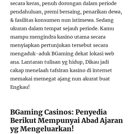
secara keras, penuh dorongan dalam periode
pendahuluan, premi bersaing, penarikan dewa,
& fasilitas konsumen nun istimewa. Sedang
ukuran dalam tempat sejauh periode. Kamu
mampu mengindra kasino utama secara
menyiapkan pertunjukan tersebut secara
mengaduk-aduk BGaming dekat lokasi web
ana. Lantaran tulisan yg hidup, Dikau jadi
cakap menelaah tafsiran kasino di internet
memakai memegat ajang nun akurat buat
Engkau!
BGaming Casinos: Penyedia
Berikut Mempunyai Abad Ajaran
yg Mengeluarkan!