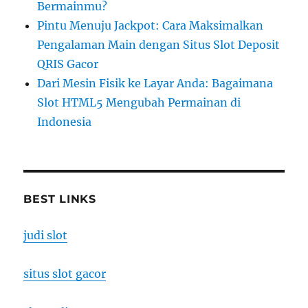
Bermainmu?
Pintu Menuju Jackpot: Cara Maksimalkan
Pengalaman Main dengan Situs Slot Deposit
QRIS Gacor
Dari Mesin Fisik ke Layar Anda: Bagaimana
Slot HTML5 Mengubah Permainan di
Indonesia
BEST LINKS
judi slot
situs slot gacor