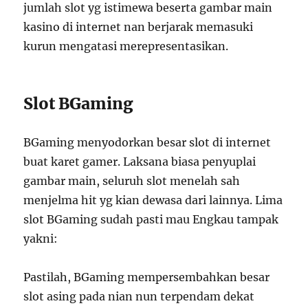
jumlah slot yg istimewa beserta gambar main
kasino di internet nan berjarak memasuki
kurun mengatasi merepresentasikan.
Slot BGaming
BGaming menyodorkan besar slot di internet
buat karet gamer. Laksana biasa penyuplai
gambar main, seluruh slot menelah sah
menjelma hit yg kian dewasa dari lainnya. Lima
slot BGaming sudah pasti mau Engkau tampak
yakni:
Pastilah, BGaming mempersembahkan besar
slot asing pada nian nun terpendam dekat