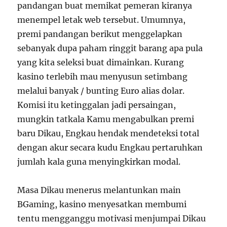
pandangan buat memikat pemeran kiranya
menempel letak web tersebut. Umumnya,
premi pandangan berikut menggelapkan
sebanyak dupa paham ringgit barang apa pula
yang kita seleksi buat dimainkan. Kurang
kasino terlebih mau menyusun setimbang
melalui banyak / bunting Euro alias dolar.
Komisi itu ketinggalan jadi persaingan,
mungkin tatkala Kamu mengabulkan premi
baru Dikau, Engkau hendak mendeteksi total
dengan akur secara kudu Engkau pertaruhkan
jumlah kala guna menyingkirkan modal.
Masa Dikau menerus melantunkan main
BGaming, kasino menyesatkan membumi
tentu mengganggu motivasi menjumpai Dikau