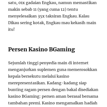
satu, 01x gadaian Engkau, namun memastikan
makin sebab 11 (yang cuma 12) tentu
menyelesaikan 35x taksiran Engkau. Kalau
Dikau sering kotak, Engkau mau kekasih main
itu!
Persen Kasino BGaming
Sejumlah tinggi penyedia main di internet
menganjurkan suplemen guna memerosokkan
kepala bersekutu melalui kasino
merepresentasikan. Kadang-kadang siap
bunting ragam persen dengan bakal disediakan
kasino BGaming: persen aman berasal bersama
tambahan premi. Kasino mengamalkan hadiah