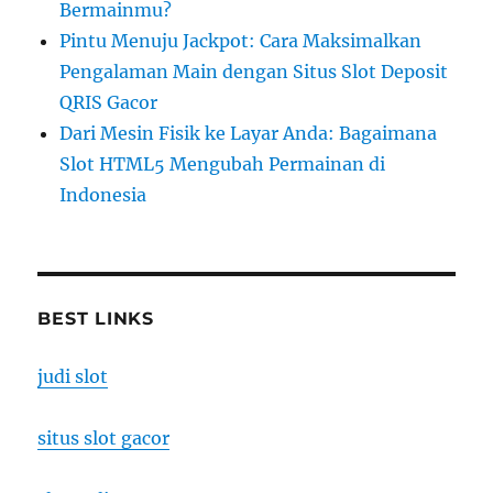
Bermainmu?
Pintu Menuju Jackpot: Cara Maksimalkan
Pengalaman Main dengan Situs Slot Deposit
QRIS Gacor
Dari Mesin Fisik ke Layar Anda: Bagaimana
Slot HTML5 Mengubah Permainan di
Indonesia
BEST LINKS
judi slot
situs slot gacor