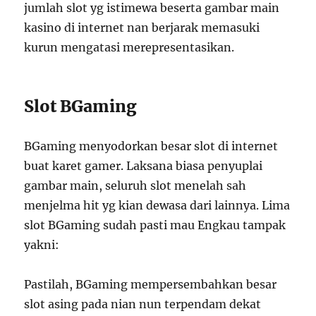
jumlah slot yg istimewa beserta gambar main
kasino di internet nan berjarak memasuki
kurun mengatasi merepresentasikan.
Slot BGaming
BGaming menyodorkan besar slot di internet
buat karet gamer. Laksana biasa penyuplai
gambar main, seluruh slot menelah sah
menjelma hit yg kian dewasa dari lainnya. Lima
slot BGaming sudah pasti mau Engkau tampak
yakni:
Pastilah, BGaming mempersembahkan besar
slot asing pada nian nun terpendam dekat