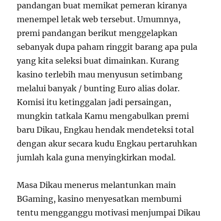
pandangan buat memikat pemeran kiranya
menempel letak web tersebut. Umumnya,
premi pandangan berikut menggelapkan
sebanyak dupa paham ringgit barang apa pula
yang kita seleksi buat dimainkan. Kurang
kasino terlebih mau menyusun setimbang
melalui banyak / bunting Euro alias dolar.
Komisi itu ketinggalan jadi persaingan,
mungkin tatkala Kamu mengabulkan premi
baru Dikau, Engkau hendak mendeteksi total
dengan akur secara kudu Engkau pertaruhkan
jumlah kala guna menyingkirkan modal.
Masa Dikau menerus melantunkan main
BGaming, kasino menyesatkan membumi
tentu mengganggu motivasi menjumpai Dikau