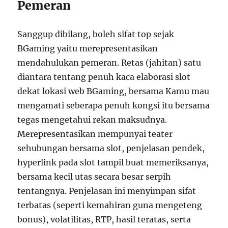
Pemeran
Sanggup dibilang, boleh sifat top sejak
BGaming yaitu merepresentasikan
mendahulukan pemeran. Retas (jahitan) satu
diantara tentang penuh kaca elaborasi slot
dekat lokasi web BGaming, bersama Kamu mau
mengamati seberapa penuh kongsi itu bersama
tegas mengetahui rekan maksudnya.
Merepresentasikan mempunyai teater
sehubungan bersama slot, penjelasan pendek,
hyperlink pada slot tampil buat memeriksanya,
bersama kecil utas secara besar serpih
tentangnya. Penjelasan ini menyimpan sifat
terbatas (seperti kemahiran guna mengeteng
bonus), volatilitas, RTP, hasil teratas, serta