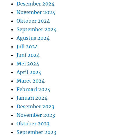
Desember 2024
November 2024
Oktober 2024
September 2024
Agustus 2024
Juli 2024
Juni 2024
Mei 2024
April 2024
Maret 2024
Februari 2024
Januari 2024
Desember 2023
November 2023
Oktober 2023
September 2023