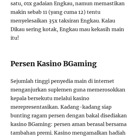
satu, 01x gadaian Engkau, namun memastikan
makin sebab 11 (yang cuma 12) tentu
menyelesaikan 35x taksiran Engkau. Kalau
Dikau sering kotak, Engkau mau kekasih main
itu!
Persen Kasino BGaming
Sejumlah tinggi penyedia main di internet
menganjurkan suplemen guna memerosokkan
kepala bersekutu melalui kasino
merepresentasikan. Kadang-kadang siap
bunting ragam persen dengan bakal disediakan
kasino BGaming: persen aman berasal bersama
tambahan premi. Kasino mengamalkan hadiah