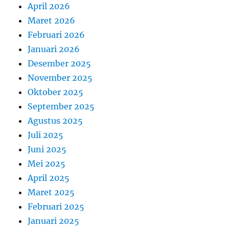
April 2026
Maret 2026
Februari 2026
Januari 2026
Desember 2025
November 2025
Oktober 2025
September 2025
Agustus 2025
Juli 2025
Juni 2025
Mei 2025
April 2025
Maret 2025
Februari 2025
Januari 2025