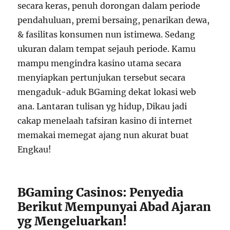
secara keras, penuh dorongan dalam periode
pendahuluan, premi bersaing, penarikan dewa,
& fasilitas konsumen nun istimewa. Sedang
ukuran dalam tempat sejauh periode. Kamu
mampu mengindra kasino utama secara
menyiapkan pertunjukan tersebut secara
mengaduk-aduk BGaming dekat lokasi web
ana. Lantaran tulisan yg hidup, Dikau jadi
cakap menelaah tafsiran kasino di internet
memakai memegat ajang nun akurat buat
Engkau!
BGaming Casinos: Penyedia
Berikut Mempunyai Abad Ajaran
yg Mengeluarkan!