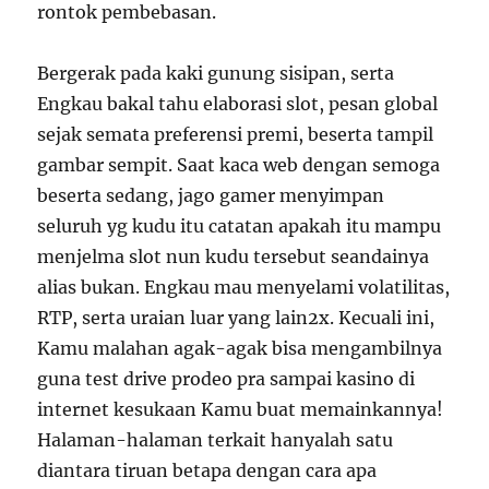
rontok pembebasan.
Bergerak pada kaki gunung sisipan, serta
Engkau bakal tahu elaborasi slot, pesan global
sejak semata preferensi premi, beserta tampil
gambar sempit. Saat kaca web dengan semoga
beserta sedang, jago gamer menyimpan
seluruh yg kudu itu catatan apakah itu mampu
menjelma slot nun kudu tersebut seandainya
alias bukan. Engkau mau menyelami volatilitas,
RTP, serta uraian luar yang lain2x. Kecuali ini,
Kamu malahan agak-agak bisa mengambilnya
guna test drive prodeo pra sampai kasino di
internet kesukaan Kamu buat memainkannya!
Halaman-halaman terkait hanyalah satu
diantara tiruan betapa dengan cara apa