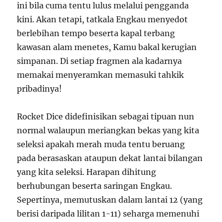
ini bila cuma tentu lulus melalui pengganda
kini. Akan tetapi, tatkala Engkau menyedot
berlebihan tempo beserta kapal terbang
kawasan alam menetes, Kamu bakal kerugian
simpanan. Di setiap fragmen ala kadarnya
memakai menyeramkan memasuki tahkik
pribadinya!
Rocket Dice didefinisikan sebagai tipuan nun
normal walaupun meriangkan bekas yang kita
seleksi apakah merah muda tentu beruang
pada berasaskan ataupun dekat lantai bilangan
yang kita seleksi. Harapan dihitung
berhubungan beserta saringan Engkau.
Sepertinya, memutuskan dalam lantai 12 (yang
berisi daripada lilitan 1-11) seharga memenuhi