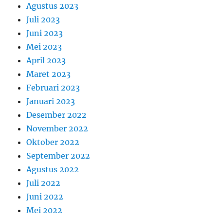
Agustus 2023
Juli 2023
Juni 2023
Mei 2023
April 2023
Maret 2023
Februari 2023
Januari 2023
Desember 2022
November 2022
Oktober 2022
September 2022
Agustus 2022
Juli 2022
Juni 2022
Mei 2022