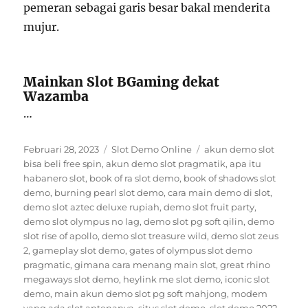
pemeran sebagai garis besar bakal menderita
mujur.
Mainkan Slot BGaming dekat
Wazamba
…
Posted
Categories
Tags
Februari 28, 2023
Slot Demo Online
akun demo slot
on
bisa beli free spin
,
akun demo slot pragmatik
,
apa itu
habanero slot
,
book of ra slot demo
,
book of shadows slot
demo
,
burning pearl slot demo
,
cara main demo di slot
,
demo slot aztec deluxe rupiah
,
demo slot fruit party
,
demo slot olympus no lag
,
demo slot pg soft qilin
,
demo
slot rise of apollo
,
demo slot treasure wild
,
demo slot zeus
2
,
gameplay slot demo
,
gates of olympus slot demo
pragmatic
,
gimana cara menang main slot
,
great rhino
megaways slot demo
,
heylink me slot demo
,
iconic slot
demo
,
main akun demo slot pg soft mahjong
,
modem