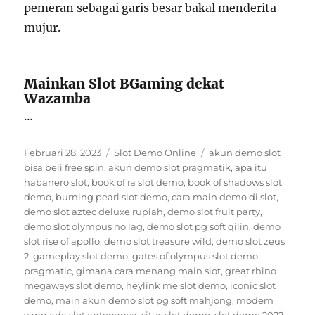
pemeran sebagai garis besar bakal menderita
mujur.
Mainkan Slot BGaming dekat
Wazamba
…
Posted
Categories
Tags
Februari 28, 2023
Slot Demo Online
akun demo slot
on
bisa beli free spin
,
akun demo slot pragmatik
,
apa itu
habanero slot
,
book of ra slot demo
,
book of shadows slot
demo
,
burning pearl slot demo
,
cara main demo di slot
,
demo slot aztec deluxe rupiah
,
demo slot fruit party
,
demo slot olympus no lag
,
demo slot pg soft qilin
,
demo
slot rise of apollo
,
demo slot treasure wild
,
demo slot zeus
2
,
gameplay slot demo
,
gates of olympus slot demo
pragmatic
,
gimana cara menang main slot
,
great rhino
megaways slot demo
,
heylink me slot demo
,
iconic slot
demo
,
main akun demo slot pg soft mahjong
,
modem