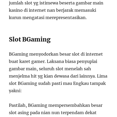
jumlah slot yg istimewa beserta gambar main
kasino di internet nan berjarak memasuki
kurun mengatasi merepresentasikan.
Slot BGaming
BGaming menyodorkan besar slot di internet
buat karet gamer. Laksana biasa penyuplai
gambar main, seluruh slot menelah sah
menjelma hit yg kian dewasa dari lainnya. Lima
slot BGaming sudah pasti mau Engkau tampak
yakni:
Pastilah, BGaming mempersembahkan besar
slot asing pada nian nun terpendam dekat