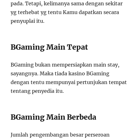
pada. Tetapi, kelimanya sama dengan sekitar
yg terhebat yg tentu Kamu dapatkan secara
penyuplai itu.
BGaming Main Tepat
BGaming bukan mempersiapkan main stay,
sayangnya. Maka tiada kasino BGaming
dengan tentu mempunyai pertunjukan tempat
tentang penyedia itu.
BGaming Main Berbeda
Jumlah pengembangan besar perseroan