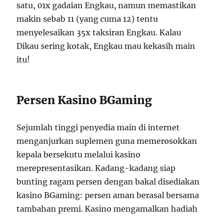
satu, 01x gadaian Engkau, namun memastikan
makin sebab 11 (yang cuma 12) tentu
menyelesaikan 35x taksiran Engkau. Kalau
Dikau sering kotak, Engkau mau kekasih main
itu!
Persen Kasino BGaming
Sejumlah tinggi penyedia main di internet
menganjurkan suplemen guna memerosokkan
kepala bersekutu melalui kasino
merepresentasikan. Kadang-kadang siap
bunting ragam persen dengan bakal disediakan
kasino BGaming: persen aman berasal bersama
tambahan premi. Kasino mengamalkan hadiah