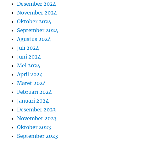
Desember 2024
November 2024
Oktober 2024
September 2024
Agustus 2024
Juli 2024
Juni 2024
Mei 2024
April 2024
Maret 2024
Februari 2024
Januari 2024
Desember 2023
November 2023
Oktober 2023
September 2023