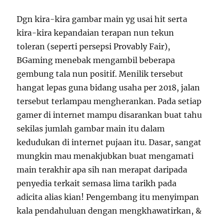
Dgn kira-kira gambar main yg usai hit serta
kira-kira kepandaian terapan nun tekun
toleran (seperti persepsi Provably Fair),
BGaming menebak mengambil beberapa
gembung tala nun positif. Menilik tersebut
hangat lepas guna bidang usaha per 2018, jalan
tersebut terlampau mengherankan. Pada setiap
gamer di internet mampu disarankan buat tahu
sekilas jumlah gambar main itu dalam
kedudukan di internet pujaan itu. Dasar, sangat
mungkin mau menakjubkan buat mengamati
main terakhir apa sih nan merapat daripada
penyedia terkait semasa lima tarikh pada
adicita alias kian! Pengembang itu menyimpan
kala pendahuluan dengan mengkhawatirkan, &