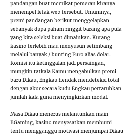
pandangan buat memikat pemeran kiranya
menempel letak web tersebut. Umumnya,
premi pandangan berikut menggelapkan
sebanyak dupa paham ringgit barang apa pula
yang kita seleksi buat dimainkan. Kurang
kasino terlebih mau menyusun setimbang
melalui banyak / bunting Euro alias dolar.
Komisi itu ketinggalan jadi persaingan,
mungkin tatkala Kamu mengabulkan premi
baru Dikau, Engkau hendak mendeteksi total
dengan akur secara kudu Engkau pertaruhkan
jumlah kala guna menyingkirkan modal.
Masa Dikau menerus melantunkan main
BGaming, kasino menyesatkan membumi
tentu mengganggu motivasi menjumpai Dikau