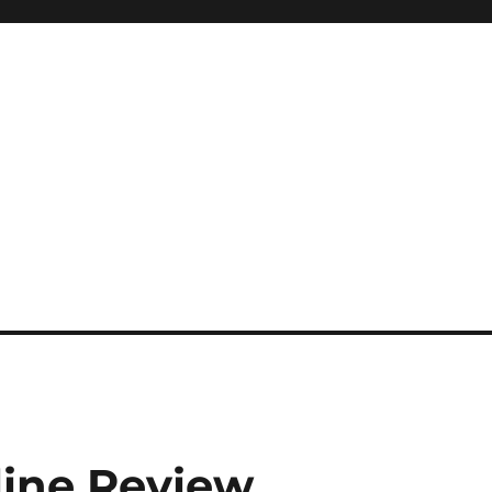
line Review