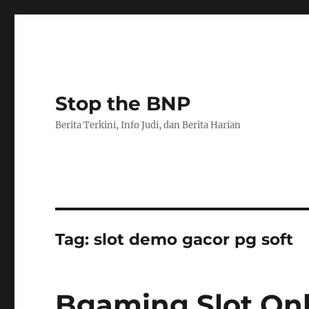
Stop the BNP
Berita Terkini, Info Judi, dan Berita Harian
Tag:
slot demo gacor pg soft
Bgaming Slot On