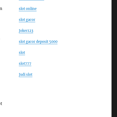
an
slot online
slot gacor
Joker123
a
slot gacor deposit 5000
slot
slot777
Judi slot
ot