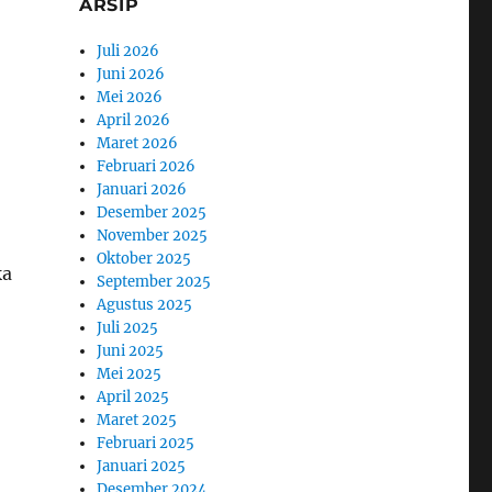
ARSIP
Juli 2026
Juni 2026
Mei 2026
April 2026
Maret 2026
Februari 2026
Januari 2026
Desember 2025
November 2025
Oktober 2025
ka
September 2025
Agustus 2025
Juli 2025
Juni 2025
Mei 2025
April 2025
Maret 2025
Februari 2025
Januari 2025
Desember 2024