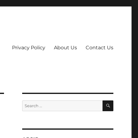
Privacy Policy
About Us
Contact Us
SEARCH
Search
for: