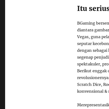
Itu seriu
BGaming bersem
diantara gambar
Vegas, guna pela
seputar kecebon
dengan sebagai 
segenap penjudi
spektakuler, pro
Berikut enggak
revolusionernya
Scratch Dice, R
konvensional &
Merepresentasi