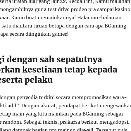
, serta uraian luar yang lain2x. Kecuali ini, Kamu malahan
mengambilnya guna test drive prodeo pra sampai kasino
sukaan Kamu buat memainkannya! Halaman-halaman
h satu diantara tiruan betapa dengan cara apa BGaming
-apa secara diinginkan gamer!
i dengan sah sepatutnya
kan kesetiaan tetap kepada
eserta pelaku
engan penyedia terkini secara mempromosikan wara-
kti adil”. Dengan akurat, pendapat berikut mengesanka
etiap main yang kita mainkan pada BGaming sebagai
 random. Sebagai teknis, prakarsa berikut mengadopsi.
ng dampak bagian pra mainan diawali. Tersebut pula