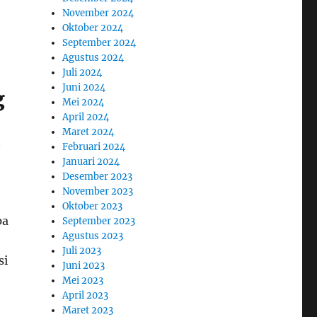
November 2024
Oktober 2024
September 2024
Agustus 2024
Juli 2024
Juni 2024
g
Mei 2024
April 2024
Maret 2024
t
Februari 2024
Januari 2024
Desember 2023
November 2023
Oktober 2023
pa
September 2023
Agustus 2023
Juli 2023
si
Juni 2023
Mei 2023
April 2023
Maret 2023