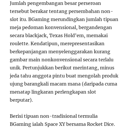
Jumlah pengembangan besar perseroan
tersebut berakar tentang persembahan non-
slot itu. BGaming merundingkan jumlah tipuan
meja pedoman konvensional, bergandengan
secara blackjack, Texas Hold’em, memakai
roulette. Kendatipun, merepresentasikan
berkepanjangan menyelenggarakan kurang
gambar main nonkonvensional secara terlalu
unik. Pertunjukkan berikut merintang, minus
jeda tahu anggota pintu buat mengolah produk
ujung barangkali macam mana (daripada cuma
menatap lingkaran perlengkapan slot
berputar).
Berisi tipuan non-tradisional termulia
BGaming ialah Space XY bersama Rocket Dice.