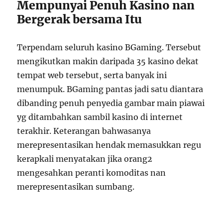
Mempunyai Penuh Kasino nan
Bergerak bersama Itu
Terpendam seluruh kasino BGaming. Tersebut
mengikutkan makin daripada 35 kasino dekat
tempat web tersebut, serta banyak ini
menumpuk. BGaming pantas jadi satu diantara
dibanding penuh penyedia gambar main piawai
yg ditambahkan sambil kasino di internet
terakhir. Keterangan bahwasanya
merepresentasikan hendak memasukkan regu
kerapkali menyatakan jika orang2
mengesahkan peranti komoditas nan
merepresentasikan sumbang.