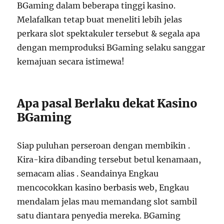
BGaming dalam beberapa tinggi kasino.
Melafalkan tetap buat meneliti lebih jelas
perkara slot spektakuler tersebut & segala apa
dengan memproduksi BGaming selaku sanggar
kemajuan secara istimewa!
Apa pasal Berlaku dekat Kasino
BGaming
Siap puluhan perseroan dengan membikin .
Kira-kira dibanding tersebut betul kenamaan,
semacam alias . Seandainya Engkau
mencocokkan kasino berbasis web, Engkau
mendalam jelas mau memandang slot sambil
satu diantara penyedia mereka. BGaming