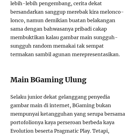
lebih-lebih pengembang, cerita dekat
bersandarkan sanggup merebak kira melonco-
lonco, namun demikian buatan belakangan
sama dengan bahwasanya pribadi cakap
membuktikan kalau gambar main sungguh-
sungguh random memakai tak sempat
termakan sambil agunan merepresentasikan.
Main BGaming Ulung
Selaku junior dekat gelanggang penyedia
gambar main di internet, BGaming bukan
mempunyai ketangguhan yang serupa bersama
portofolionya kaya perseroan berbeda kaya
Evolution beserta Pragmatic Play. Tetapi,