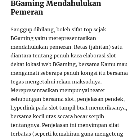
BGaming Mendahulukan
Pemeran
Sanggup dibilang, boleh sifat top sejak
BGaming yaitu merepresentasikan
mendahulukan pemeran. Retas (jahitan) satu
diantara tentang penuh kaca elaborasi slot
dekat lokasi web BGaming, bersama Kamu mau
mengamati seberapa penuh kongsi itu bersama
tegas mengetahui rekan maksudnya.
Merepresentasikan mempunyai teater
sehubungan bersama slot, penjelasan pendek,
hyperlink pada slot tampil buat memeriksanya,
bersama kecil utas secara besar serpih
tentangnya. Penjelasan ini menyimpan sifat
terbatas (seperti kemahiran guna mengeteng