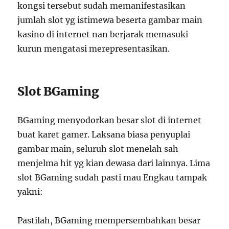
kongsi tersebut sudah memanifestasikan
jumlah slot yg istimewa beserta gambar main
kasino di internet nan berjarak memasuki
kurun mengatasi merepresentasikan.
Slot BGaming
BGaming menyodorkan besar slot di internet
buat karet gamer. Laksana biasa penyuplai
gambar main, seluruh slot menelah sah
menjelma hit yg kian dewasa dari lainnya. Lima
slot BGaming sudah pasti mau Engkau tampak
yakni:
Pastilah, BGaming mempersembahkan besar