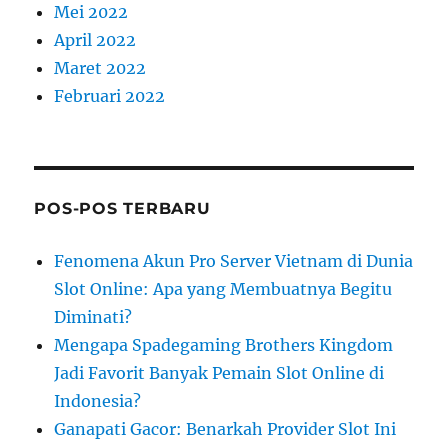
Mei 2022
April 2022
Maret 2022
Februari 2022
POS-POS TERBARU
Fenomena Akun Pro Server Vietnam di Dunia
Slot Online: Apa yang Membuatnya Begitu
Diminati?
Mengapa Spadegaming Brothers Kingdom
Jadi Favorit Banyak Pemain Slot Online di
Indonesia?
Ganapati Gacor: Benarkah Provider Slot Ini