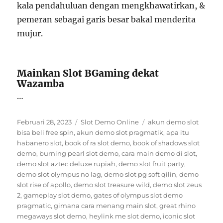
kala pendahuluan dengan mengkhawatirkan, &
pemeran sebagai garis besar bakal menderita
mujur.
Mainkan Slot BGaming dekat
Wazamba
…
Posted
Categories
Tags
Februari 28, 2023
Slot Demo Online
akun demo slot
on
bisa beli free spin
,
akun demo slot pragmatik
,
apa itu
habanero slot
,
book of ra slot demo
,
book of shadows slot
demo
,
burning pearl slot demo
,
cara main demo di slot
,
demo slot aztec deluxe rupiah
,
demo slot fruit party
,
demo slot olympus no lag
,
demo slot pg soft qilin
,
demo
slot rise of apollo
,
demo slot treasure wild
,
demo slot zeus
2
,
gameplay slot demo
,
gates of olympus slot demo
pragmatic
,
gimana cara menang main slot
,
great rhino
megaways slot demo
,
heylink me slot demo
,
iconic slot