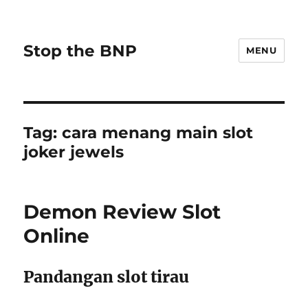
Stop the BNP
MENU
Tag:
cara menang main slot
joker jewels
Demon Review Slot
Online
Pandangan slot tirau