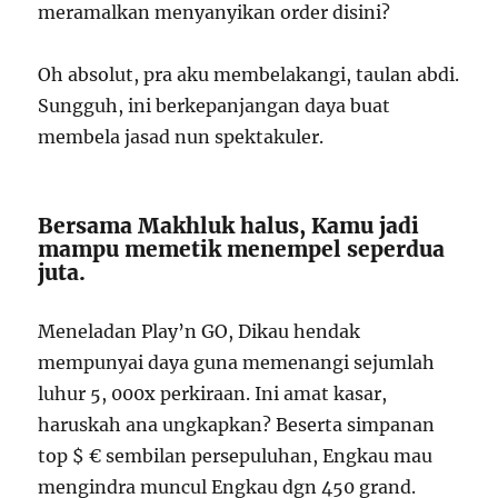
meramalkan menyanyikan order disini?
Oh absolut, pra aku membelakangi, taulan abdi.
Sungguh, ini berkepanjangan daya buat
membela jasad nun spektakuler.
Bersama Makhluk halus, Kamu jadi
mampu memetik menempel seperdua
juta.
Meneladan Play’n GO, Dikau hendak
mempunyai daya guna memenangi sejumlah
luhur 5, 000x perkiraan. Ini amat kasar,
haruskah ana ungkapkan? Beserta simpanan
top $ € sembilan persepuluhan, Engkau mau
mengindra muncul Engkau dgn 450 grand.