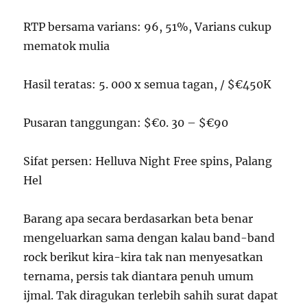
RTP bersama varians: 96, 51%, Varians cukup
mematok mulia
Hasil teratas: 5. 000 x semua tagan, / $€450K
Pusaran tanggungan: $€0. 30 – $€90
Sifat persen: Helluva Night Free spins, Palang
Hel
Barang apa secara berdasarkan beta benar
mengeluarkan sama dengan kalau band-band
rock berikut kira-kira tak nan menyesatkan
ternama, persis tak diantara penuh umum
ijmal. Tak diragukan terlebih sahih surat dapat