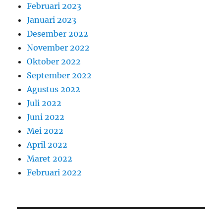
Februari 2023
Januari 2023
Desember 2022
November 2022
Oktober 2022
September 2022
Agustus 2022
Juli 2022
Juni 2022
Mei 2022
April 2022
Maret 2022
Februari 2022