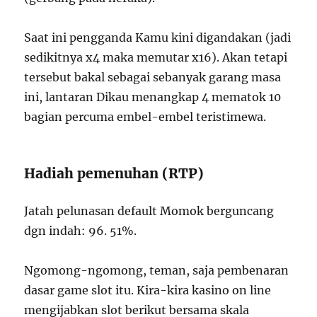
Saat ini pengganda Kamu kini digandakan (jadi
sedikitnya x4 maka memutar x16). Akan tetapi
tersebut bakal sebagai sebanyak garang masa
ini, lantaran Dikau menangkap 4 mematok 10
bagian percuma embel-embel teristimewa.
Hadiah pemenuhan (RTP)
Jatah pelunasan default Momok berguncang
dgn indah: 96. 51%.
Ngomong-ngomong, teman, saja pembenaran
dasar game slot itu. Kira-kira kasino on line
mengijabkan slot berikut bersama skala