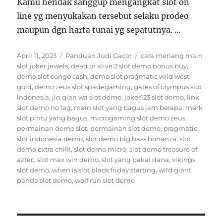
Kamu hendak sanggup mengangkat slot on
line yg menyukakan tersebut selaku prodeo
maupun dgn harta tunai yg sepatutnya. …
Posted
Categories
Tags
April 11, 2023
Panduan Judi Gacor
cara menang main
on
slot joker jewels
,
dead or alive 2 slot demo bonus buy
,
demo slot congo cash
,
demo slot pragmatic wild west
gold
,
demo zeus slot spadegaming
,
gates of olympus slot
indonesia
,
jin qian wa slot demo
,
joker123 slot demo
,
link
slot demo no lag
,
main slot yang bagus jam berapa
,
merk
slot pintu yang bagus
,
microgaming slot demo zeus
,
permainan demo slot
,
permainan slot demo
,
pragmatic
slot indonesia demo
,
slot demo big bass bonanza
,
slot
demo extra chilli
,
slot demo micro
,
slot demo treasure of
aztec
,
slot max win demo
,
slot yang pakai dana
,
vikings
slot demo
,
when is slot black friday starting
,
wild giant
panda slot demo
,
wolf run slot demo