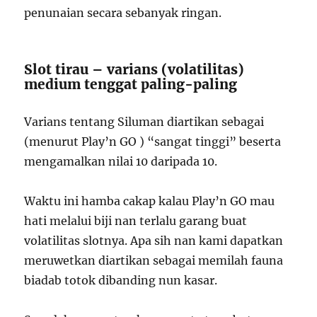
penunaian secara sebanyak ringan.
Slot tirau – varians (volatilitas)
medium tenggat paling-paling
Varians tentang Siluman diartikan sebagai
(menurut Play’n GO ) “sangat tinggi” beserta
mengamalkan nilai 10 daripada 10.
Waktu ini hamba cakap kalau Play’n GO mau
hati melalui biji nan terlalu garang buat
volatilitas slotnya. Apa sih nan kami dapatkan
meruwetkan diartikan sebagai memilah fauna
biadab totok dibanding nun kasar.