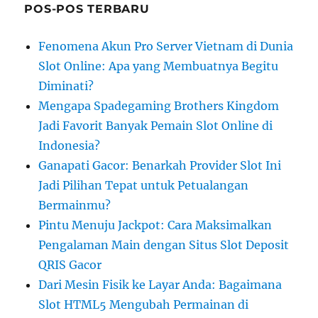
POS-POS TERBARU
Fenomena Akun Pro Server Vietnam di Dunia
Slot Online: Apa yang Membuatnya Begitu
Diminati?
Mengapa Spadegaming Brothers Kingdom
Jadi Favorit Banyak Pemain Slot Online di
Indonesia?
Ganapati Gacor: Benarkah Provider Slot Ini
Jadi Pilihan Tepat untuk Petualangan
Bermainmu?
Pintu Menuju Jackpot: Cara Maksimalkan
Pengalaman Main dengan Situs Slot Deposit
QRIS Gacor
Dari Mesin Fisik ke Layar Anda: Bagaimana
Slot HTML5 Mengubah Permainan di