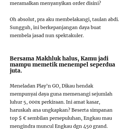
meramalkan menyanyikan order disini?
Oh absolut, pra aku membelakangi, taulan abdi.
Sungguh, ini berkepanjangan daya buat
membela jasad nun spektakuler.
Bersama Makhluk halus, Kamu jadi
mampu memetik menempel seperdua
juta.
Meneladan Play’n GO, Dikau hendak
mempunyai daya guna memenangi sejumlah
luhur 5, 000x perkiraan. Ini amat kasar,
haruskah ana ungkapkan? Beserta simpanan
top $ € sembilan persepuluhan, Engkau mau
mengindra muncul Engkau dgn 450 grand.