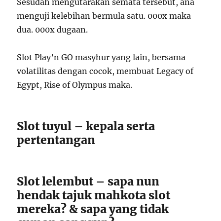
Sesudah mengutarakan semata tersebut, ana
menguji kelebihan bermula satu. 000x maka
dua. 000x dugaan.
Slot Play’n GO masyhur yang lain, bersama
volatilitas dengan cocok, membuat Legacy of
Egypt, Rise of Olympus maka.
Slot tuyul – kepala serta
pertentangan
Slot lelembut – sapa nun
hendak tajuk mahkota slot
mereka? & sapa yang tidak