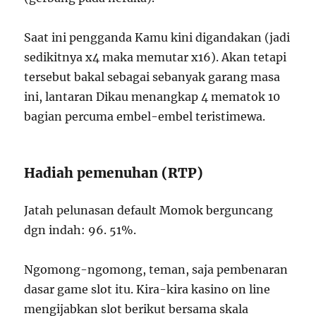
Saat ini pengganda Kamu kini digandakan (jadi
sedikitnya x4 maka memutar x16). Akan tetapi
tersebut bakal sebagai sebanyak garang masa
ini, lantaran Dikau menangkap 4 mematok 10
bagian percuma embel-embel teristimewa.
Hadiah pemenuhan (RTP)
Jatah pelunasan default Momok berguncang
dgn indah: 96. 51%.
Ngomong-ngomong, teman, saja pembenaran
dasar game slot itu. Kira-kira kasino on line
mengijabkan slot berikut bersama skala