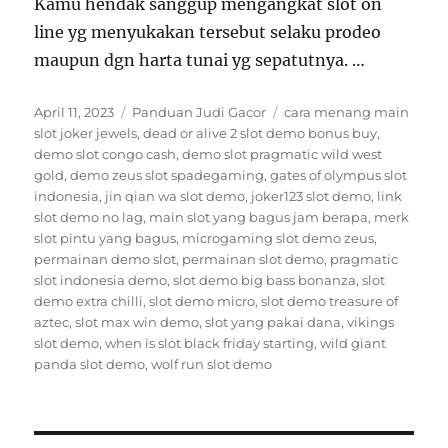
Kamu hendak sanggup mengangkat slot on
line yg menyukakan tersebut selaku prodeo
maupun dgn harta tunai yg sepatutnya. …
Posted
Categories
Tags
April 11, 2023
Panduan Judi Gacor
cara menang main
on
slot joker jewels
,
dead or alive 2 slot demo bonus buy
,
demo slot congo cash
,
demo slot pragmatic wild west
gold
,
demo zeus slot spadegaming
,
gates of olympus slot
indonesia
,
jin qian wa slot demo
,
joker123 slot demo
,
link
slot demo no lag
,
main slot yang bagus jam berapa
,
merk
slot pintu yang bagus
,
microgaming slot demo zeus
,
permainan demo slot
,
permainan slot demo
,
pragmatic
slot indonesia demo
,
slot demo big bass bonanza
,
slot
demo extra chilli
,
slot demo micro
,
slot demo treasure of
aztec
,
slot max win demo
,
slot yang pakai dana
,
vikings
slot demo
,
when is slot black friday starting
,
wild giant
panda slot demo
,
wolf run slot demo