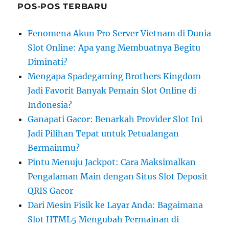
POS-POS TERBARU
Fenomena Akun Pro Server Vietnam di Dunia
Slot Online: Apa yang Membuatnya Begitu
Diminati?
Mengapa Spadegaming Brothers Kingdom
Jadi Favorit Banyak Pemain Slot Online di
Indonesia?
Ganapati Gacor: Benarkah Provider Slot Ini
Jadi Pilihan Tepat untuk Petualangan
Bermainmu?
Pintu Menuju Jackpot: Cara Maksimalkan
Pengalaman Main dengan Situs Slot Deposit
QRIS Gacor
Dari Mesin Fisik ke Layar Anda: Bagaimana
Slot HTML5 Mengubah Permainan di