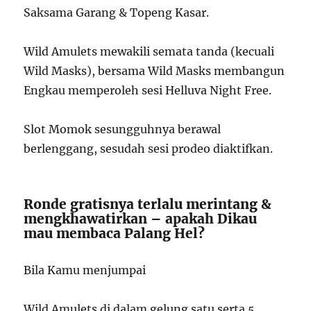
Saksama Garang & Topeng Kasar.
Wild Amulets mewakili semata tanda (kecuali
Wild Masks), bersama Wild Masks membangun
Engkau memperoleh sesi Helluva Night Free.
Slot Momok sesungguhnya berawal
berlenggang, sesudah sesi prodeo diaktifkan.
Ronde gratisnya terlalu merintang &
mengkhawatirkan – apakah Dikau
mau membaca Palang Hel?
Bila Kamu menjumpai
Wild Amulets di dalam gelung satu serta 5,