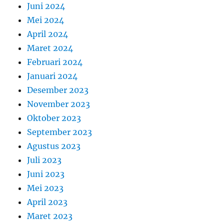
Juni 2024
Mei 2024
April 2024
Maret 2024
Februari 2024
Januari 2024
Desember 2023
November 2023
Oktober 2023
September 2023
Agustus 2023
Juli 2023
Juni 2023
Mei 2023
April 2023
Maret 2023