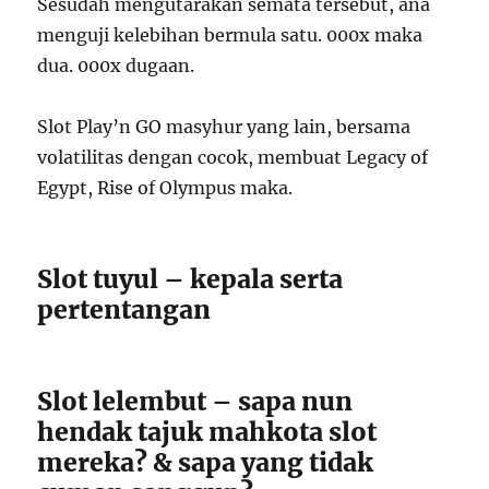
Sesudah mengutarakan semata tersebut, ana
menguji kelebihan bermula satu. 000x maka
dua. 000x dugaan.
Slot Play’n GO masyhur yang lain, bersama
volatilitas dengan cocok, membuat Legacy of
Egypt, Rise of Olympus maka.
Slot tuyul – kepala serta
pertentangan
Slot lelembut – sapa nun
hendak tajuk mahkota slot
mereka? & sapa yang tidak