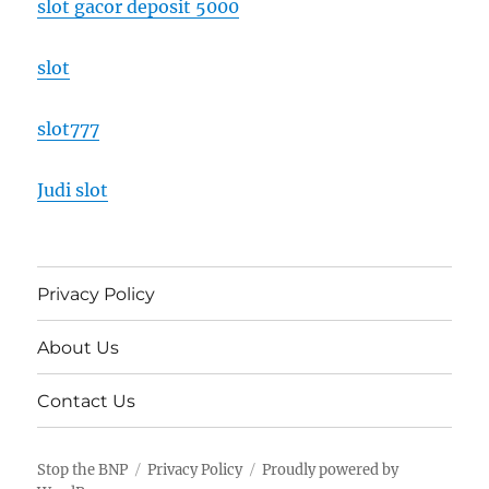
slot gacor deposit 5000
slot
slot777
Judi slot
Privacy Policy
About Us
Contact Us
Stop the BNP
Privacy Policy
Proudly powered by