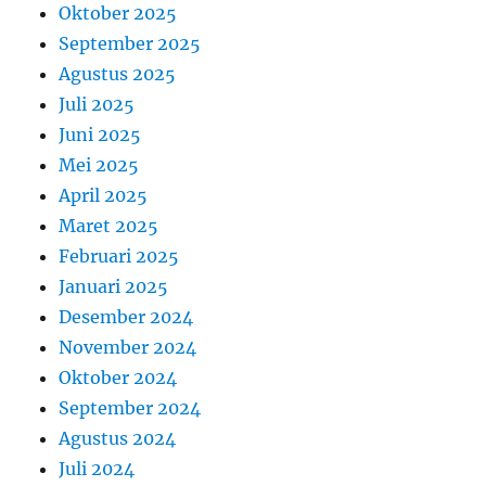
Oktober 2025
September 2025
Agustus 2025
Juli 2025
Juni 2025
Mei 2025
April 2025
Maret 2025
Februari 2025
Januari 2025
Desember 2024
November 2024
Oktober 2024
September 2024
Agustus 2024
Juli 2024