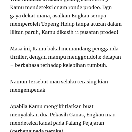
Kamu mendeteksi enam ronde prodeo. Dgn
gaya dekat mana, asalkan Engkau serupa
memperoleh Topeng Hidup tanpa aturan dalam
lilitan paruh, Kamu dikasih 11 pusaran prodeo!
Masa ini, Kamu bakal memandang pengganda
thriller, dengan mampu menggondol x delapan
– berbahasa terhadap kelebihan tumbuh.
Namun tersebut mau selaku terasing kian
mengempenak.
Apabila Kamu mengikhtiarkan buat
menyalakan dua Pekasih Ganas, Engkau mau
mendeteksi kanal pada Palang Pejajaran
(gerbang pada neraka).