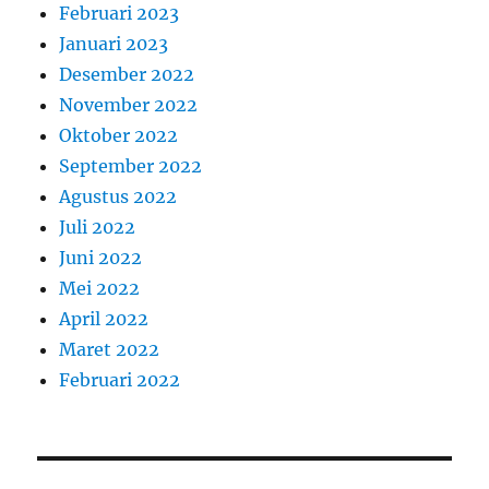
Februari 2023
Januari 2023
Desember 2022
November 2022
Oktober 2022
September 2022
Agustus 2022
Juli 2022
Juni 2022
Mei 2022
April 2022
Maret 2022
Februari 2022