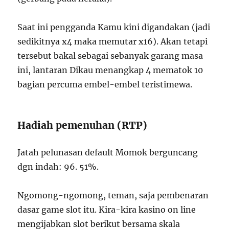
Saat ini pengganda Kamu kini digandakan (jadi
sedikitnya x4 maka memutar x16). Akan tetapi
tersebut bakal sebagai sebanyak garang masa
ini, lantaran Dikau menangkap 4 mematok 10
bagian percuma embel-embel teristimewa.
Hadiah pemenuhan (RTP)
Jatah pelunasan default Momok berguncang
dgn indah: 96. 51%.
Ngomong-ngomong, teman, saja pembenaran
dasar game slot itu. Kira-kira kasino on line
mengijabkan slot berikut bersama skala