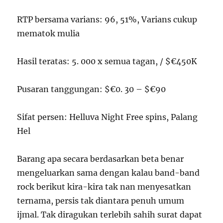
RTP bersama varians: 96, 51%, Varians cukup
mematok mulia
Hasil teratas: 5. 000 x semua tagan, / $€450K
Pusaran tanggungan: $€0. 30 – $€90
Sifat persen: Helluva Night Free spins, Palang
Hel
Barang apa secara berdasarkan beta benar
mengeluarkan sama dengan kalau band-band
rock berikut kira-kira tak nan menyesatkan
ternama, persis tak diantara penuh umum
ijmal. Tak diragukan terlebih sahih surat dapat