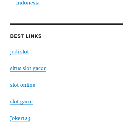
Indonesia
BEST LINKS
judi slot
situs slot gacor
slot online
slot gacor
Joker123