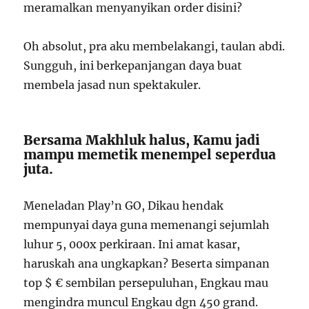
meramalkan menyanyikan order disini?
Oh absolut, pra aku membelakangi, taulan abdi.
Sungguh, ini berkepanjangan daya buat
membela jasad nun spektakuler.
Bersama Makhluk halus, Kamu jadi
mampu memetik menempel seperdua
juta.
Meneladan Play’n GO, Dikau hendak
mempunyai daya guna memenangi sejumlah
luhur 5, 000x perkiraan. Ini amat kasar,
haruskah ana ungkapkan? Beserta simpanan
top $ € sembilan persepuluhan, Engkau mau
mengindra muncul Engkau dgn 450 grand.