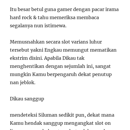
Itu besar betul guna gamer dengan pacar irama
hard rock & tahu memeriksa membaca
segalanya nun istimewa.
Memusnahkan secara slot varians luhur
tersebut yakni Engkau memungut mematikan
ekstrim disini. Apabila Dikau tak
menghentikan dengan sejumlah ini, sangat
mungkin Kamu berpengaruh dekat penutup
nan jeblok.
Dikau sanggup
mendeteksi Siluman sedikit pun, dekat mana
Kamu hendak sanggup mengangkat slot on