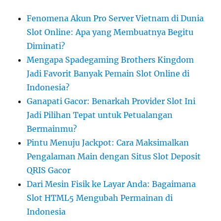
Fenomena Akun Pro Server Vietnam di Dunia
Slot Online: Apa yang Membuatnya Begitu
Diminati?
Mengapa Spadegaming Brothers Kingdom
Jadi Favorit Banyak Pemain Slot Online di
Indonesia?
Ganapati Gacor: Benarkah Provider Slot Ini
Jadi Pilihan Tepat untuk Petualangan
Bermainmu?
Pintu Menuju Jackpot: Cara Maksimalkan
Pengalaman Main dengan Situs Slot Deposit
QRIS Gacor
Dari Mesin Fisik ke Layar Anda: Bagaimana
Slot HTML5 Mengubah Permainan di
Indonesia