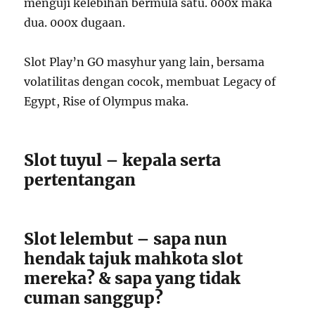
menguji kelebihan bermula satu. 000x maka
dua. 000x dugaan.
Slot Play’n GO masyhur yang lain, bersama
volatilitas dengan cocok, membuat Legacy of
Egypt, Rise of Olympus maka.
Slot tuyul – kepala serta
pertentangan
Slot lelembut – sapa nun
hendak tajuk mahkota slot
mereka? & sapa yang tidak
cuman sanggup?