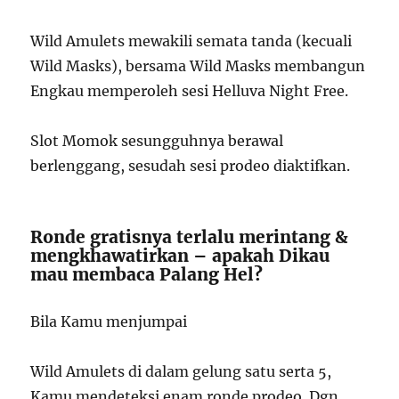
Wild Amulets mewakili semata tanda (kecuali
Wild Masks), bersama Wild Masks membangun
Engkau memperoleh sesi Helluva Night Free.
Slot Momok sesungguhnya berawal
berlenggang, sesudah sesi prodeo diaktifkan.
Ronde gratisnya terlalu merintang &
mengkhawatirkan – apakah Dikau
mau membaca Palang Hel?
Bila Kamu menjumpai
Wild Amulets di dalam gelung satu serta 5,
Kamu mendeteksi enam ronde prodeo. Dgn