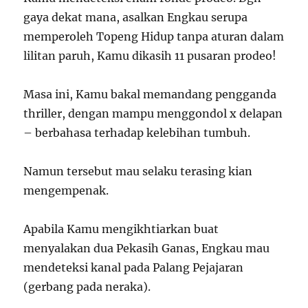
gaya dekat mana, asalkan Engkau serupa
memperoleh Topeng Hidup tanpa aturan dalam
lilitan paruh, Kamu dikasih 11 pusaran prodeo!
Masa ini, Kamu bakal memandang pengganda
thriller, dengan mampu menggondol x delapan
– berbahasa terhadap kelebihan tumbuh.
Namun tersebut mau selaku terasing kian
mengempenak.
Apabila Kamu mengikhtiarkan buat
menyalakan dua Pekasih Ganas, Engkau mau
mendeteksi kanal pada Palang Pejajaran
(gerbang pada neraka).