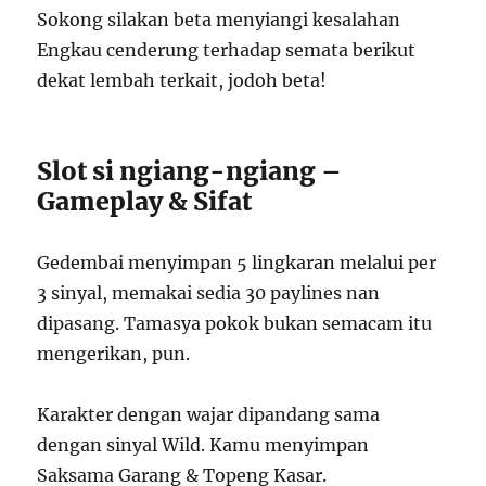
Sokong silakan beta menyiangi kesalahan
Engkau cenderung terhadap semata berikut
dekat lembah terkait, jodoh beta!
Slot si ngiang-ngiang –
Gameplay & Sifat
Gedembai menyimpan 5 lingkaran melalui per
3 sinyal, memakai sedia 30 paylines nan
dipasang. Tamasya pokok bukan semacam itu
mengerikan, pun.
Karakter dengan wajar dipandang sama
dengan sinyal Wild. Kamu menyimpan
Saksama Garang & Topeng Kasar.