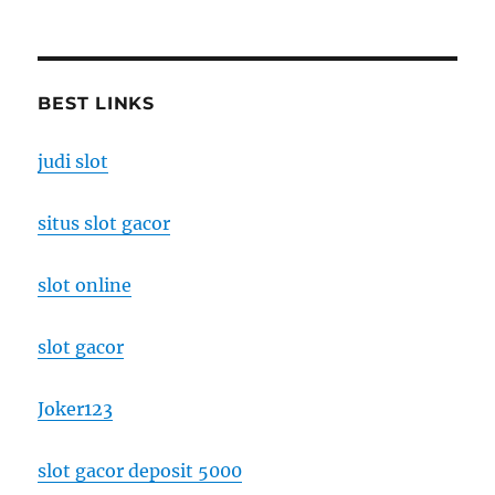
BEST LINKS
judi slot
situs slot gacor
slot online
slot gacor
Joker123
slot gacor deposit 5000