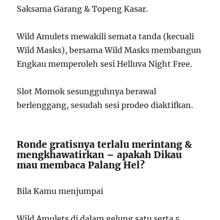
Saksama Garang & Topeng Kasar.
Wild Amulets mewakili semata tanda (kecuali
Wild Masks), bersama Wild Masks membangun
Engkau memperoleh sesi Helluva Night Free.
Slot Momok sesungguhnya berawal
berlenggang, sesudah sesi prodeo diaktifkan.
Ronde gratisnya terlalu merintang &
mengkhawatirkan – apakah Dikau
mau membaca Palang Hel?
Bila Kamu menjumpai
Wild Amulets di dalam gelung satu serta 5,