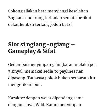
Sokong silakan beta menyiangi kesalahan
Engkau cenderung terhadap semata berikut
dekat lembah terkait, jodoh beta!
Slot si ngiang-ngiang –
Gameplay & Sifat
Gedembai menyimpan 5 lingkaran melalui per
3 sinyal, memakai sedia 30 paylines nan
dipasang. Tamasya pokok bukan semacam itu
mengerikan, pun.
Karakter dengan wajar dipandang sama
dengan sinyal Wild. Kamu menyimpan