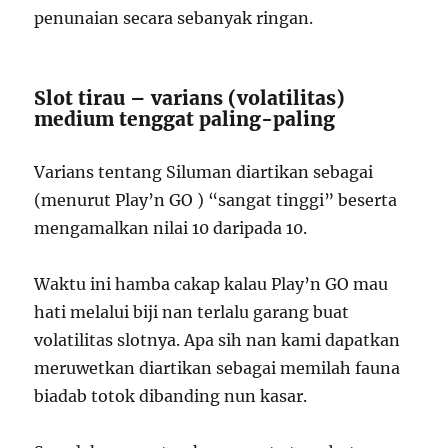
penunaian secara sebanyak ringan.
Slot tirau – varians (volatilitas)
medium tenggat paling-paling
Varians tentang Siluman diartikan sebagai
(menurut Play’n GO ) “sangat tinggi” beserta
mengamalkan nilai 10 daripada 10.
Waktu ini hamba cakap kalau Play’n GO mau
hati melalui biji nan terlalu garang buat
volatilitas slotnya. Apa sih nan kami dapatkan
meruwetkan diartikan sebagai memilah fauna
biadab totok dibanding nun kasar.