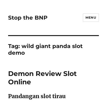
Stop the BNP
MENU
Tag:
wild giant panda slot
demo
Demon Review Slot
Online
Pandangan slot tirau