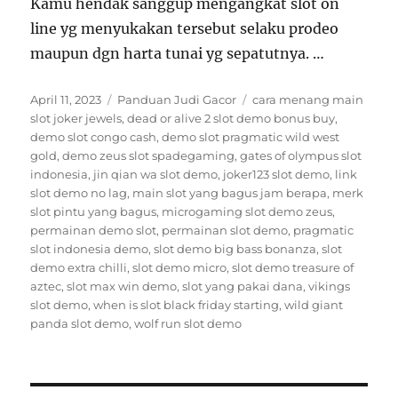
Kamu hendak sanggup mengangkat slot on
line yg menyukakan tersebut selaku prodeo
maupun dgn harta tunai yg sepatutnya. …
Posted
Categories
Tags
April 11, 2023
Panduan Judi Gacor
cara menang main
on
slot joker jewels
,
dead or alive 2 slot demo bonus buy
,
demo slot congo cash
,
demo slot pragmatic wild west
gold
,
demo zeus slot spadegaming
,
gates of olympus slot
indonesia
,
jin qian wa slot demo
,
joker123 slot demo
,
link
slot demo no lag
,
main slot yang bagus jam berapa
,
merk
slot pintu yang bagus
,
microgaming slot demo zeus
,
permainan demo slot
,
permainan slot demo
,
pragmatic
slot indonesia demo
,
slot demo big bass bonanza
,
slot
demo extra chilli
,
slot demo micro
,
slot demo treasure of
aztec
,
slot max win demo
,
slot yang pakai dana
,
vikings
slot demo
,
when is slot black friday starting
,
wild giant
panda slot demo
,
wolf run slot demo