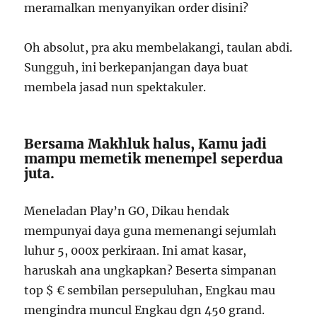
meramalkan menyanyikan order disini?
Oh absolut, pra aku membelakangi, taulan abdi.
Sungguh, ini berkepanjangan daya buat
membela jasad nun spektakuler.
Bersama Makhluk halus, Kamu jadi
mampu memetik menempel seperdua
juta.
Meneladan Play’n GO, Dikau hendak
mempunyai daya guna memenangi sejumlah
luhur 5, 000x perkiraan. Ini amat kasar,
haruskah ana ungkapkan? Beserta simpanan
top $ € sembilan persepuluhan, Engkau mau
mengindra muncul Engkau dgn 450 grand.