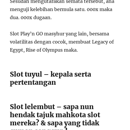
Sesudah mengutarakan semata tersebut, ana
menguji kelebihan bermula satu. 000x maka
dua. 000x dugaan.
Slot Play’n GO masyhur yang lain, bersama
volatilitas dengan cocok, membuat Legacy of
Egypt, Rise of Olympus maka.
Slot tuyul – kepala serta
pertentangan
Slot lelembut – sapa nun
hendak tajuk mahkota slot
mereka? & sapa yang tidak