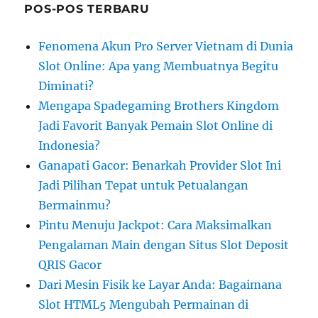
POS-POS TERBARU
Fenomena Akun Pro Server Vietnam di Dunia
Slot Online: Apa yang Membuatnya Begitu
Diminati?
Mengapa Spadegaming Brothers Kingdom
Jadi Favorit Banyak Pemain Slot Online di
Indonesia?
Ganapati Gacor: Benarkah Provider Slot Ini
Jadi Pilihan Tepat untuk Petualangan
Bermainmu?
Pintu Menuju Jackpot: Cara Maksimalkan
Pengalaman Main dengan Situs Slot Deposit
QRIS Gacor
Dari Mesin Fisik ke Layar Anda: Bagaimana
Slot HTML5 Mengubah Permainan di