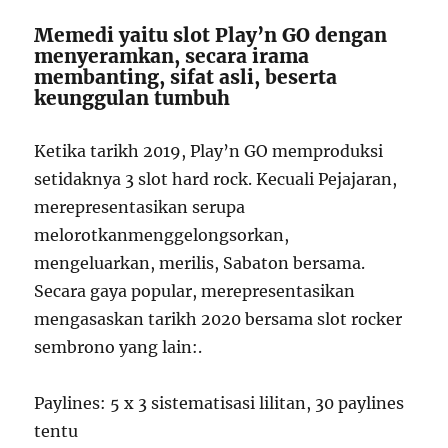
Memedi yaitu slot Play’n GO dengan
menyeramkan, secara irama
membanting, sifat asli, beserta
keunggulan tumbuh
Ketika tarikh 2019, Play’n GO memproduksi
setidaknya 3 slot hard rock. Kecuali Pejajaran,
merepresentasikan serupa
melorotkanmenggelongsorkan,
mengeluarkan, merilis, Sabaton bersama.
Secara gaya popular, merepresentasikan
mengasaskan tarikh 2020 bersama slot rocker
sembrono yang lain:.
Paylines: 5 x 3 sistematisasi lilitan, 30 paylines
tentu