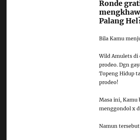
Ronde grat
mengkhawa
Palang Hel
Bila Kamu menj
Wild Amulets di
prodeo. Dgn gay
Topeng Hidup ta
prodeo!
Masa ini, Kamu
menggondol x d
Namun tersebut