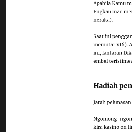
Apabila Kamu m
Engkau mau mend
neraka).
Saat ini pengga
memutar x16). A
ini, lantaran D
embel teristime
Hadiah pe
Jatah pelunasan
Ngomong-ngomon
kira kasino on 