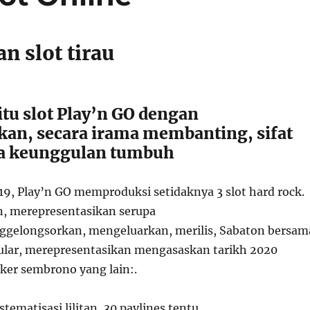
n slot tirau
tu slot Play’n GO dengan
n, secara irama membanting, sifat
rta keunggulan tumbuh
19, Play’n GO memproduksi setidaknya 3 slot hard rock.
an, merepresentasikan serupa
gelongsorkan, mengeluarkan, merilis, Sabaton bersam
ular, merepresentasikan mengasaskan tarikh 2020
cker sembrono yang lain:.
istematisasi lilitan, 30 paylines tentu