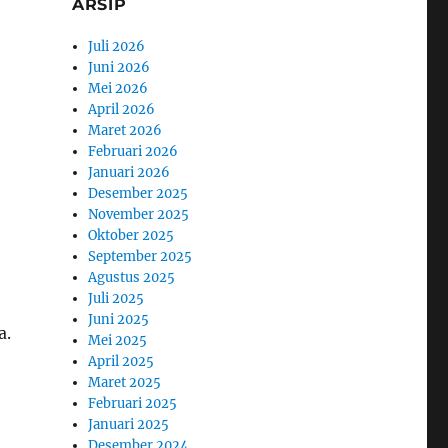
ARSIP
Juli 2026
Juni 2026
Mei 2026
April 2026
Maret 2026
Februari 2026
Januari 2026
Desember 2025
November 2025
Oktober 2025
September 2025
Agustus 2025
Juli 2025
Juni 2025
a.
Mei 2025
April 2025
Maret 2025
Februari 2025
Januari 2025
Desember 2024