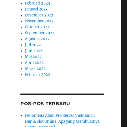
Februari 2023
Januari 2023
Desember 2022
November 2022
Oktober 2022
September 2022
Agustus 2022
Juli 2022
Juni 2022
Mei 2022
April 2022
Maret 2022
Februari 2022
POS-POS TERBARU
Fenomena Akun Pro Server Vietnam di
Dunia Slot Online: Apa yang Membuatnya