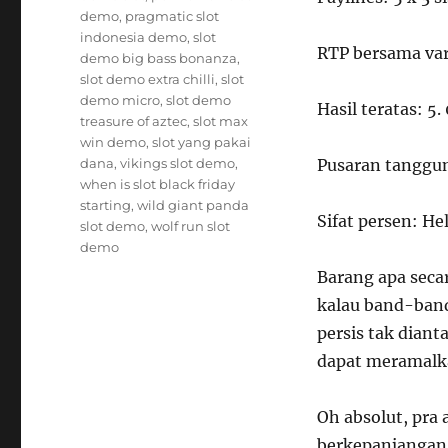
demo
,
pragmatic slot
indonesia demo
,
slot
RTP bersama var
demo big bass bonanza
,
slot demo extra chilli
,
slot
demo micro
,
slot demo
Hasil teratas: 5
treasure of aztec
,
slot max
win demo
,
slot yang pakai
dana
,
vikings slot demo
,
Pusaran tanggu
when is slot black friday
starting
,
wild giant panda
Sifat persen: He
slot demo
,
wolf run slot
demo
Barang apa seca
kalau band-band
persis tak diant
dapat meramalka
Oh absolut, pra
berkepanjangan 