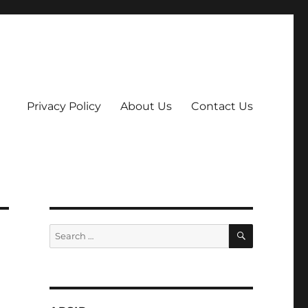
Privacy Policy
About Us
Contact Us
SEARCH
Search
for: