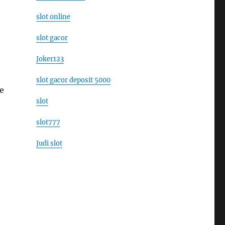
slot online
slot gacor
Joker123
slot gacor deposit 5000
e
slot
slot777
Judi slot