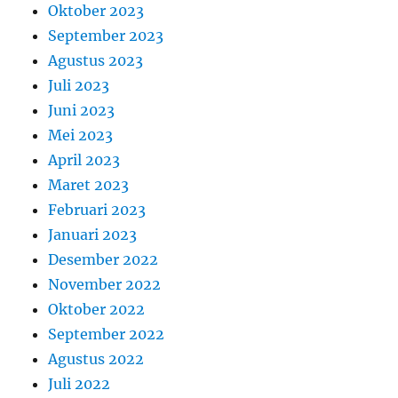
Oktober 2023
September 2023
Agustus 2023
Juli 2023
Juni 2023
Mei 2023
April 2023
Maret 2023
Februari 2023
Januari 2023
Desember 2022
November 2022
Oktober 2022
September 2022
Agustus 2022
Juli 2022