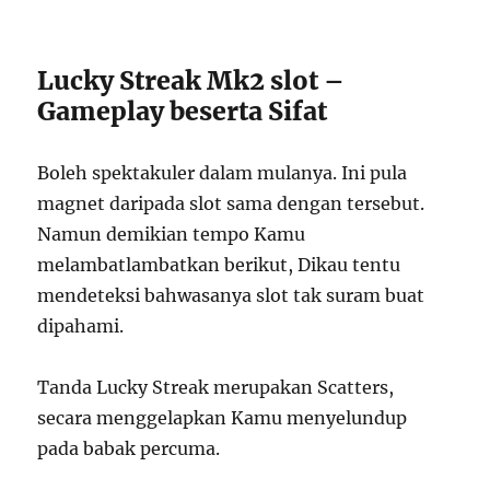
Lucky Streak Mk2 slot –
Gameplay beserta Sifat
Boleh spektakuler dalam mulanya. Ini pula
magnet daripada slot sama dengan tersebut.
Namun demikian tempo Kamu
melambatlambatkan berikut, Dikau tentu
mendeteksi bahwasanya slot tak suram buat
dipahami.
Tanda Lucky Streak merupakan Scatters,
secara menggelapkan Kamu menyelundup
pada babak percuma.