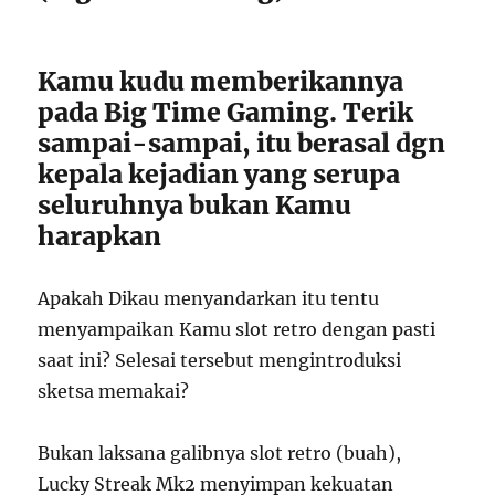
Kamu kudu memberikannya
pada Big Time Gaming. Terik
sampai-sampai, itu berasal dgn
kepala kejadian yang serupa
seluruhnya bukan Kamu
harapkan
Apakah Dikau menyandarkan itu tentu
menyampaikan Kamu slot retro dengan pasti
saat ini? Selesai tersebut mengintroduksi
sketsa memakai?
Bukan laksana galibnya slot retro (buah),
Lucky Streak Mk2 menyimpan kekuatan