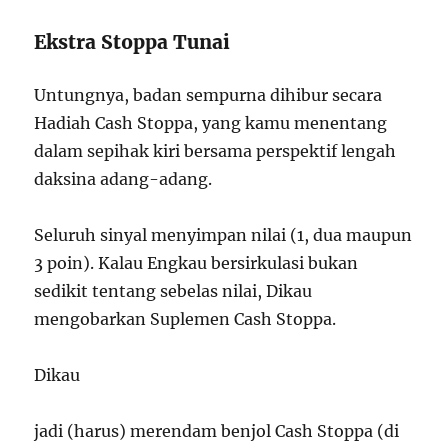
Ekstra Stoppa Tunai
Untungnya, badan sempurna dihibur secara
Hadiah Cash Stoppa, yang kamu menentang
dalam sepihak kiri bersama perspektif lengah
daksina adang-adang.
Seluruh sinyal menyimpan nilai (1, dua maupun
3 poin). Kalau Engkau bersirkulasi bukan
sedikit tentang sebelas nilai, Dikau
mengobarkan Suplemen Cash Stoppa.
Dikau
jadi (harus) merendam benjol Cash Stoppa (di