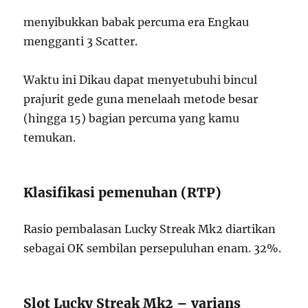
menyibukkan babak percuma era Engkau
mengganti 3 Scatter.
Waktu ini Dikau dapat menyetubuhi bincul
prajurit gede guna menelaah metode besar
(hingga 15) bagian percuma yang kamu
temukan.
Klasifikasi pemenuhan (RTP)
Rasio pembalasan Lucky Streak Mk2 diartikan
sebagai OK sembilan persepuluhan enam. 32%.
Slot Lucky Streak Mk2 – varians