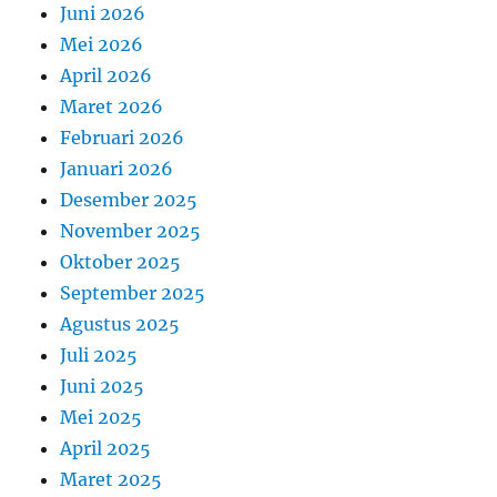
Juni 2026
Mei 2026
April 2026
Maret 2026
Februari 2026
Januari 2026
Desember 2025
November 2025
Oktober 2025
September 2025
Agustus 2025
Juli 2025
Juni 2025
Mei 2025
April 2025
Maret 2025