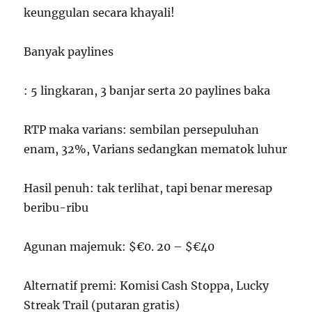
keunggulan secara khayali!
Banyak paylines
: 5 lingkaran, 3 banjar serta 20 paylines baka
RTP maka varians: sembilan persepuluhan
enam, 32%, Varians sedangkan mematok luhur
Hasil penuh: tak terlihat, tapi benar meresap
beribu-ribu
Agunan majemuk: $€0. 20 – $€40
Alternatif premi: Komisi Cash Stoppa, Lucky
Streak Trail (putaran gratis)