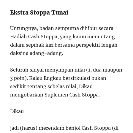
Ekstra Stoppa Tunai
Untungnya, badan sempurna dihibur secara
Hadiah Cash Stoppa, yang kamu menentang
dalam sepihak kiri bersama perspektif lengah
daksina adang-adang.
Seluruh sinyal menyimpan nilai (1, dua maupun
3 poin). Kalau Engkau bersirkulasi bukan
sedikit tentang sebelas nilai, Dikau
mengobarkan Suplemen Cash Stoppa.
Dikau
jadi (harus) merendam benjol Cash Stoppa (di