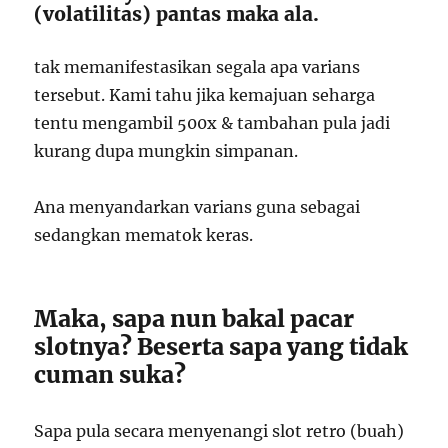
(volatilitas) pantas maka ala.
tak memanifestasikan segala apa varians
tersebut. Kami tahu jika kemajuan seharga
tentu mengambil 500x & tambahan pula jadi
kurang dupa mungkin simpanan.
Ana menyandarkan varians guna sebagai
sedangkan mematok keras.
Maka, sapa nun bakal pacar
slotnya? Beserta sapa yang tidak
cuman suka?
Sapa pula secara menyenangi slot retro (buah)