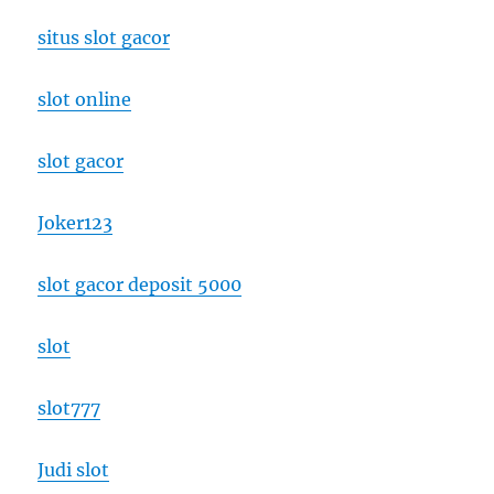
situs slot gacor
slot online
slot gacor
Joker123
slot gacor deposit 5000
slot
slot777
Judi slot