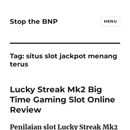
Stop the BNP
MENU
Tag:
situs slot jackpot menang
terus
Lucky Streak Mk2 Big
Time Gaming Slot Online
Review
Penilaian slot Lucky Streak Mk2