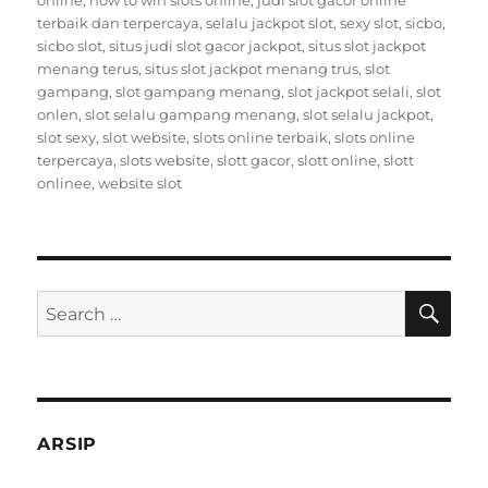
online
,
how to win slots online
,
judi slot gacor online
terbaik dan terpercaya
,
selalu jackpot slot
,
sexy slot
,
sicbo
,
sicbo slot
,
situs judi slot gacor jackpot
,
situs slot jackpot
menang terus
,
situs slot jackpot menang trus
,
slot
gampang
,
slot gampang menang
,
slot jackpot selali
,
slot
onlen
,
slot selalu gampang menang
,
slot selalu jackpot
,
slot sexy
,
slot website
,
slots online terbaik
,
slots online
terpercaya
,
slots website
,
slott gacor
,
slott online
,
slott
onlinee
,
website slot
SE
Search
for:
ARSIP