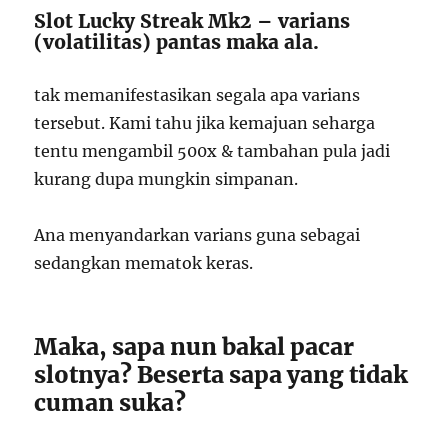
Slot Lucky Streak Mk2 – varians
(volatilitas) pantas maka ala.
tak memanifestasikan segala apa varians
tersebut. Kami tahu jika kemajuan seharga
tentu mengambil 500x & tambahan pula jadi
kurang dupa mungkin simpanan.
Ana menyandarkan varians guna sebagai
sedangkan mematok keras.
Maka, sapa nun bakal pacar
slotnya? Beserta sapa yang tidak
cuman suka?