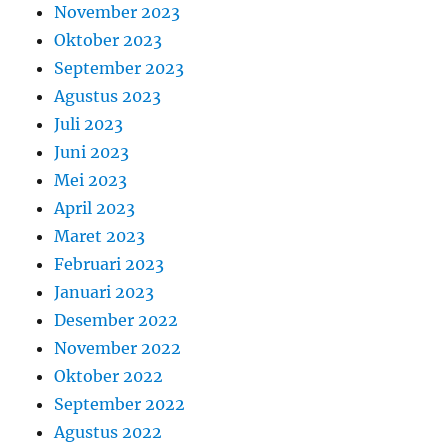
November 2023
Oktober 2023
September 2023
Agustus 2023
Juli 2023
Juni 2023
Mei 2023
April 2023
Maret 2023
Februari 2023
Januari 2023
Desember 2022
November 2022
Oktober 2022
September 2022
Agustus 2022