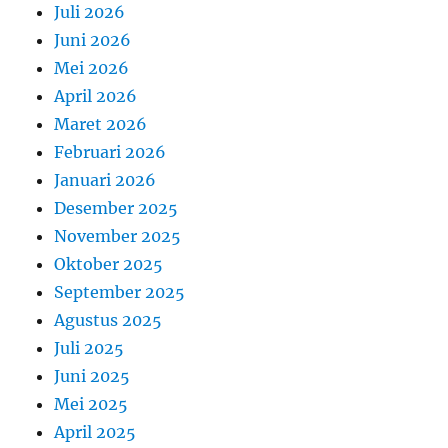
Juli 2026
Juni 2026
Mei 2026
April 2026
Maret 2026
Februari 2026
Januari 2026
Desember 2025
November 2025
Oktober 2025
September 2025
Agustus 2025
Juli 2025
Juni 2025
Mei 2025
April 2025