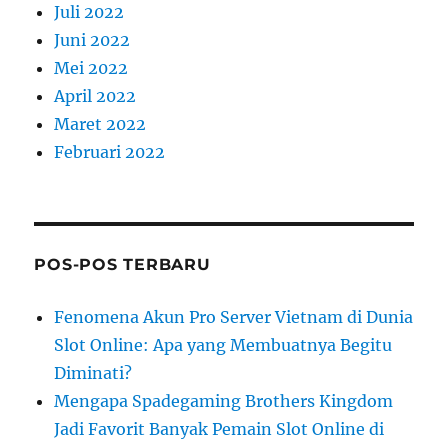
Juli 2022
Juni 2022
Mei 2022
April 2022
Maret 2022
Februari 2022
POS-POS TERBARU
Fenomena Akun Pro Server Vietnam di Dunia
Slot Online: Apa yang Membuatnya Begitu
Diminati?
Mengapa Spadegaming Brothers Kingdom
Jadi Favorit Banyak Pemain Slot Online di