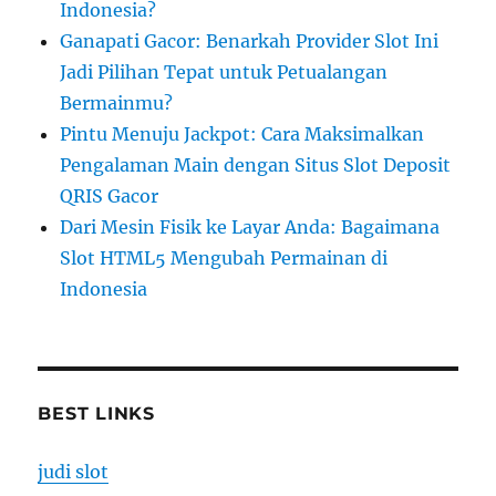
Indonesia?
Ganapati Gacor: Benarkah Provider Slot Ini
Jadi Pilihan Tepat untuk Petualangan
Bermainmu?
Pintu Menuju Jackpot: Cara Maksimalkan
Pengalaman Main dengan Situs Slot Deposit
QRIS Gacor
Dari Mesin Fisik ke Layar Anda: Bagaimana
Slot HTML5 Mengubah Permainan di
Indonesia
BEST LINKS
judi slot