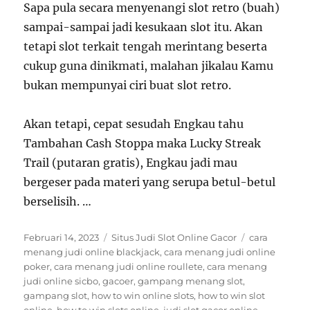
Sapa pula secara menyenangi slot retro (buah)
sampai-sampai jadi kesukaan slot itu. Akan
tetapi slot terkait tengah merintang beserta
cukup guna dinikmati, malahan jikalau Kamu
bukan mempunyai ciri buat slot retro.
Akan tetapi, cepat sesudah Engkau tahu
Tambahan Cash Stoppa maka Lucky Streak
Trail (putaran gratis), Engkau jadi mau
bergeser pada materi yang serupa betul-betul
berselisih. …
Posted
Categories
Tags
Februari 14, 2023
Situs Judi Slot Online Gacor
cara
on
menang judi online blackjack
,
cara menang judi online
poker
,
cara menang judi online roullete
,
cara menang
judi online sicbo
,
gacoer
,
gampang menang slot
,
gampang slot
,
how to win online slots
,
how to win slot