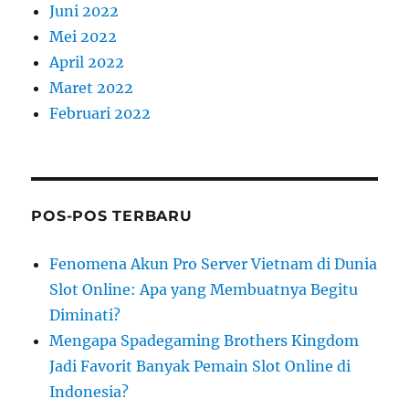
Juni 2022
Mei 2022
April 2022
Maret 2022
Februari 2022
POS-POS TERBARU
Fenomena Akun Pro Server Vietnam di Dunia
Slot Online: Apa yang Membuatnya Begitu
Diminati?
Mengapa Spadegaming Brothers Kingdom
Jadi Favorit Banyak Pemain Slot Online di
Indonesia?