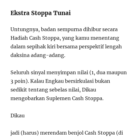
Ekstra Stoppa Tunai
Untungnya, badan sempurna dihibur secara
Hadiah Cash Stoppa, yang kamu menentang
dalam sepihak kiri bersama perspektif lengah
daksina adang-adang.
Seluruh sinyal menyimpan nilai (1, dua maupun
3 poin). Kalau Engkau bersirkulasi bukan
sedikit tentang sebelas nilai, Dikau
mengobarkan Suplemen Cash Stoppa.
Dikau
jadi (harus) merendam benjol Cash Stoppa (di