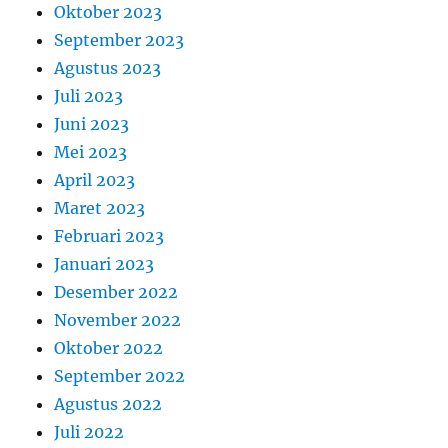
Oktober 2023
September 2023
Agustus 2023
Juli 2023
Juni 2023
Mei 2023
April 2023
Maret 2023
Februari 2023
Januari 2023
Desember 2022
November 2022
Oktober 2022
September 2022
Agustus 2022
Juli 2022