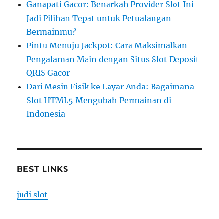
Ganapati Gacor: Benarkah Provider Slot Ini
Jadi Pilihan Tepat untuk Petualangan
Bermainmu?
Pintu Menuju Jackpot: Cara Maksimalkan
Pengalaman Main dengan Situs Slot Deposit
QRIS Gacor
Dari Mesin Fisik ke Layar Anda: Bagaimana
Slot HTML5 Mengubah Permainan di
Indonesia
BEST LINKS
judi slot