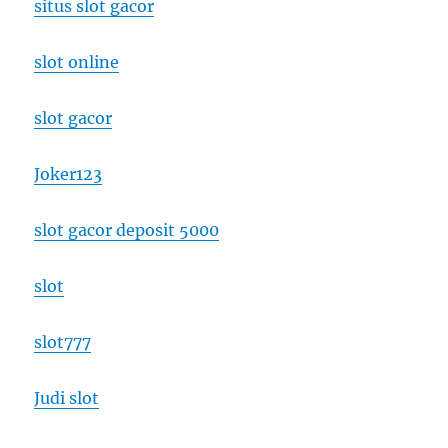
situs slot gacor
slot online
slot gacor
Joker123
slot gacor deposit 5000
slot
slot777
Judi slot