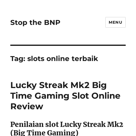
Stop the BNP
MENU
Tag:
slots online terbaik
Lucky Streak Mk2 Big
Time Gaming Slot Online
Review
Penilaian slot Lucky Streak Mk2
(Big Time Gaming)