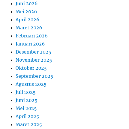
Juni 2026
Mei 2026
April 2026
Maret 2026
Februari 2026
Januari 2026
Desember 2025
November 2025
Oktober 2025
September 2025
Agustus 2025
Juli 2025
Juni 2025
Mei 2025
April 2025
Maret 2025