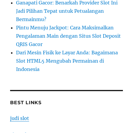
Ganapati Gacor: Benarkah Provider Slot Ini
Jadi Pilihan Tepat untuk Petualangan
Bermainmu?
Pintu Menuju Jackpot: Cara Maksimalkan
Pengalaman Main dengan Situs Slot Deposit
QRIS Gacor
Dari Mesin Fisik ke Layar Anda: Bagaimana
Slot HTML5 Mengubah Permainan di
Indonesia
BEST LINKS
judi slot