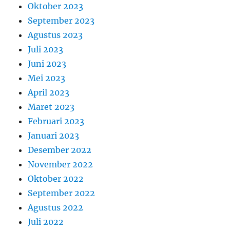
Oktober 2023
September 2023
Agustus 2023
Juli 2023
Juni 2023
Mei 2023
April 2023
Maret 2023
Februari 2023
Januari 2023
Desember 2022
November 2022
Oktober 2022
September 2022
Agustus 2022
Juli 2022