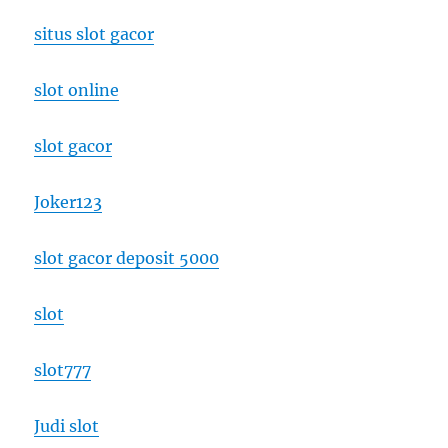
situs slot gacor
slot online
slot gacor
Joker123
slot gacor deposit 5000
slot
slot777
Judi slot