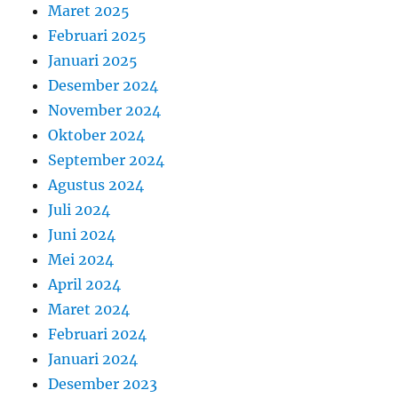
Maret 2025
Februari 2025
Januari 2025
Desember 2024
November 2024
Oktober 2024
September 2024
Agustus 2024
Juli 2024
Juni 2024
Mei 2024
April 2024
Maret 2024
Februari 2024
Januari 2024
Desember 2023