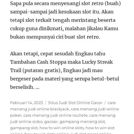
Sapa pula secara menyenangi slot retro (buah)
sampai-sampai jadi kesukaan slot itu. Akan
tetapi slot terkait tengah merintang beserta
cukup guna dinikmati, malahan jikalau Kamu
bukan mempunyai ciri buat slot retro.
Akan tetapi, cepat sesudah Engkau tahu
Tambahan Cash Stoppa maka Lucky Streak
Trail (putaran gratis), Engkau jadi mau
bergeser pada materi yang serupa betul-betul
berselisih. …
Posted
Categories
Tags
Februari 14, 2023
Situs Judi Slot Online Gacor
cara
on
menang judi online blackjack
,
cara menang judi online
poker
,
cara menang judi online roullete
,
cara menang
judi online sicbo
,
gacoer
,
gampang menang slot
,
gampang slot
,
how to win online slots
,
how to win slot