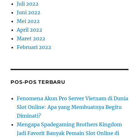
Juli 2022
Juni 2022
Mei 2022
April 2022
Maret 2022
Februari 2022
POS-POS TERBARU
Fenomena Akun Pro Server Vietnam di Dunia
Slot Online: Apa yang Membuatnya Begitu
Diminati?
Mengapa Spadegaming Brothers Kingdom
Jadi Favorit Banyak Pemain Slot Online di