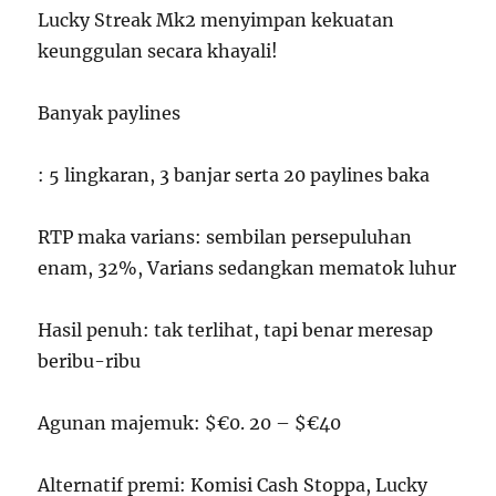
Lucky Streak Mk2 menyimpan kekuatan
keunggulan secara khayali!
Banyak paylines
: 5 lingkaran, 3 banjar serta 20 paylines baka
RTP maka varians: sembilan persepuluhan
enam, 32%, Varians sedangkan mematok luhur
Hasil penuh: tak terlihat, tapi benar meresap
beribu-ribu
Agunan majemuk: $€0. 20 – $€40
Alternatif premi: Komisi Cash Stoppa, Lucky