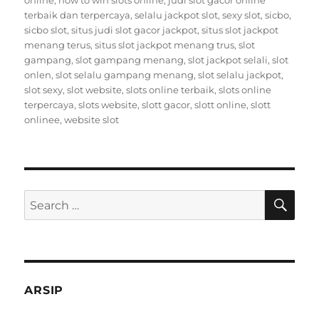
online
,
how to win slots online
,
judi slot gacor online
terbaik dan terpercaya
,
selalu jackpot slot
,
sexy slot
,
sicbo
,
sicbo slot
,
situs judi slot gacor jackpot
,
situs slot jackpot
menang terus
,
situs slot jackpot menang trus
,
slot
gampang
,
slot gampang menang
,
slot jackpot selali
,
slot
onlen
,
slot selalu gampang menang
,
slot selalu jackpot
,
slot sexy
,
slot website
,
slots online terbaik
,
slots online
terpercaya
,
slots website
,
slott gacor
,
slott online
,
slott
onlinee
,
website slot
SE
Search
for:
ARSIP