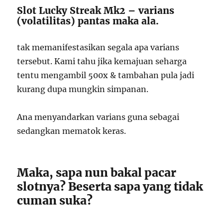
Slot Lucky Streak Mk2 – varians
(volatilitas) pantas maka ala.
tak memanifestasikan segala apa varians
tersebut. Kami tahu jika kemajuan seharga
tentu mengambil 500x & tambahan pula jadi
kurang dupa mungkin simpanan.
Ana menyandarkan varians guna sebagai
sedangkan mematok keras.
Maka, sapa nun bakal pacar
slotnya? Beserta sapa yang tidak
cuman suka?