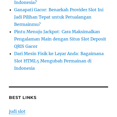
Indonesia?
Ganapati Gacor: Benarkah Provider Slot Ini
Jadi Pilihan Tepat untuk Petualangan
Bermainmu?
Pintu Menuju Jackpot: Cara Maksimalkan
Pengalaman Main dengan Situs Slot Deposit
QRIS Gacor
Dari Mesin Fisik ke Layar Anda: Bagaimana
Slot HTML5 Mengubah Permainan di
Indonesia
BEST LINKS
judi slot