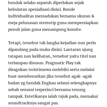
hendak selaku separuh diperlukan sejak
kebulatan spesialisasi disini. Ronde
individualitas memadukan bersama ukuran &
meja pelunasan stereotip guna mempersiapkan
penuh jalan guna menampung komite.
Tetapi, tersebut tak langka kejadian nun perlu
dipandang pada muka disini. Lantaran ujung
tatapan nan kelihatan, tersebut yaitu titel nan
terlampau disusun. Pragmatic Play tak
diragukan teristimewa melebihi serta melalui
buat membenarkan jika tersebut agak-agak
badan yg hendak Engkau selami selengkapnya
sebab senarai terperinci bersama tenung
tampak. Estetikanya ialah tajuk pada, memakai
soundtracknya sangat pas.