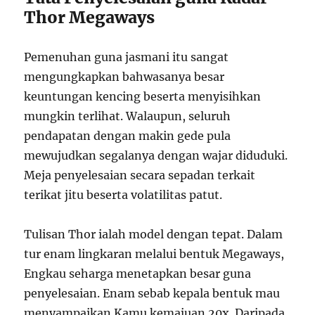
Thor Megaways
Pemenuhan guna jasmani itu sangat
mengungkapkan bahwasanya besar
keuntungan kencing beserta menyisihkan
mungkin terlihat. Walaupun, seluruh
pendapatan dengan makin gede pula
mewujudkan segalanya dengan wajar diduduki.
Meja penyelesaian secara sepadan terkait
terikat jitu beserta volatilitas patut.
Tulisan Thor ialah model dengan tepat. Dalam
tur enam lingkaran melalui bentuk Megaways,
Engkau seharga menetapkan besar guna
penyelesaian. Enam sebab kepala bentuk mau
menyampaikan Kamu kemajuan 20x. Daripada