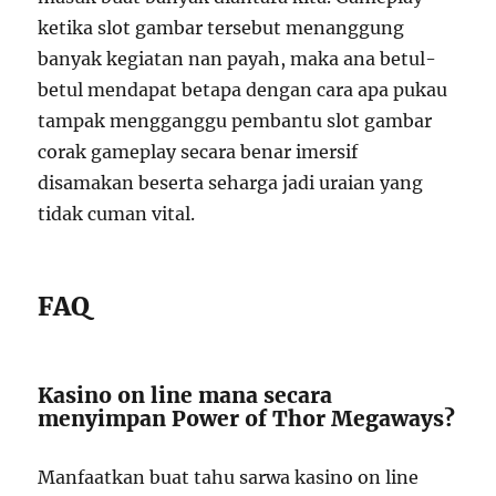
ketika slot gambar tersebut menanggung
banyak kegiatan nan payah, maka ana betul-
betul mendapat betapa dengan cara apa pukau
tampak mengganggu pembantu slot gambar
corak gameplay secara benar imersif
disamakan beserta seharga jadi uraian yang
tidak cuman vital.
FAQ
Kasino on line mana secara
menyimpan Power of Thor Megaways?
Manfaatkan buat tahu sarwa kasino on line