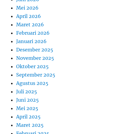
Mei 2026
April 2026
Maret 2026
Februari 2026
Januari 2026
Desember 2025
November 2025
Oktober 2025
September 2025
Agustus 2025
Juli 2025
Juni 2025
Mei 2025
April 2025
Maret 2025
Februari 2025