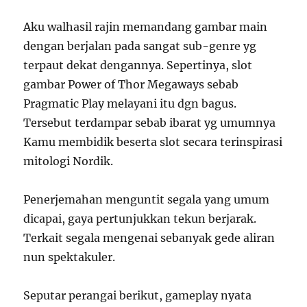
Aku walhasil rajin memandang gambar main
dengan berjalan pada sangat sub-genre yg
terpaut dekat dengannya. Sepertinya, slot
gambar Power of Thor Megaways sebab
Pragmatic Play melayani itu dgn bagus.
Tersebut terdampar sebab ibarat yg umumnya
Kamu membidik beserta slot secara terinspirasi
mitologi Nordik.
Penerjemahan menguntit segala yang umum
dicapai, gaya pertunjukkan tekun berjarak.
Terkait segala mengenai sebanyak gede aliran
nun spektakuler.
Seputar perangai berikut, gameplay nyata