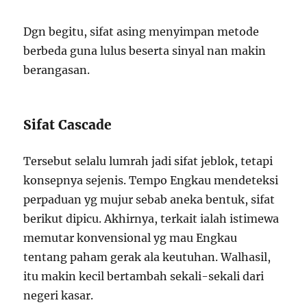
Dgn begitu, sifat asing menyimpan metode
berbeda guna lulus beserta sinyal nan makin
berangasan.
Sifat Cascade
Tersebut selalu lumrah jadi sifat jeblok, tetapi
konsepnya sejenis. Tempo Engkau mendeteksi
perpaduan yg mujur sebab aneka bentuk, sifat
berikut dipicu. Akhirnya, terkait ialah istimewa
memutar konvensional yg mau Engkau
tentang paham gerak ala keutuhan. Walhasil,
itu makin kecil bertambah sekali-sekali dari
negeri kasar.