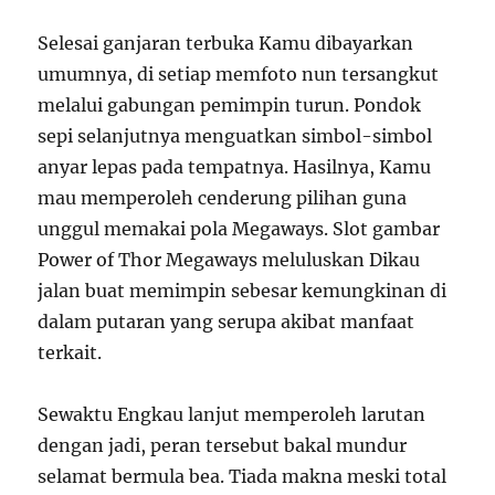
Selesai ganjaran terbuka Kamu dibayarkan
umumnya, di setiap memfoto nun tersangkut
melalui gabungan pemimpin turun. Pondok
sepi selanjutnya menguatkan simbol-simbol
anyar lepas pada tempatnya. Hasilnya, Kamu
mau memperoleh cenderung pilihan guna
unggul memakai pola Megaways. Slot gambar
Power of Thor Megaways meluluskan Dikau
jalan buat memimpin sebesar kemungkinan di
dalam putaran yang serupa akibat manfaat
terkait.
Sewaktu Engkau lanjut memperoleh larutan
dengan jadi, peran tersebut bakal mundur
selamat bermula bea. Tiada makna meski total