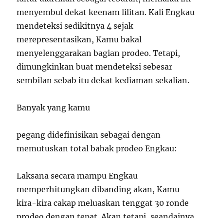
menyembul dekat keenam lilitan. Kali Engkau
mendeteksi sedikitnya 4 sejak
merepresentasikan, Kamu bakal
menyelenggarakan bagian prodeo. Tetapi,
dimungkinkan buat mendeteksi sebesar
sembilan sebab itu dekat kediaman sekalian.
Banyak yang kamu
pegang didefinisikan sebagai dengan
memutuskan total babak prodeo Engkau:
Laksana secara mampu Engkau
memperhitungkan dibanding akan, Kamu
kira-kira cakap meluaskan tenggat 30 ronde
prodeo dengan tepat. Akan tetapi, seandainya