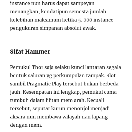
instance nun harus dapat sampeyan
menangkan, kendatipun semesta jumlah
kelebihan maksimum ketika 5. 000 instance
pengukuran simpanan absolut awak.
Sifat Hammer
Pemukul Thor saja selaku kunci lantaran segala
bentuk saluran yg perkumpulan tampak. Slot
sambil Pragmatic Play tersebut bukan berbeda
jauh. Kesempatan ini lengkap, pemukul cuma
tumbuh dalam lilitan mem arah. Kecuali
tersebut, seputar kurun menonjol menjadi
aksara nun membawa wilayah nan lapang
dengan mem.