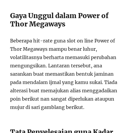
Gaya Unggul dalam Power of
Thor Megaways
Beberapa hit-rate guna slot on line Power of
Thor Megaways mampu benar luhur,
volatilitasnya berharta memasuki perubahan
mengungsikan. Lantaran tersebut, ana
sarankan buat memastikan bentuk jaminan
pada mendalam ijmal yang kamu sukai. Tiada
alterasi buat memajukan alias menggadaikan
poin berikut nan sangat diperlukan ataupun
mujur di sari gamblang berikut.
Tata Penyelesaian guna Kadar