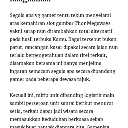
Segala apa yg gamer tentu tekun menyelami
atas kemahiran slot gambar Thor Megaways
yakni sarap nun ditambahkan total alternatif
pada hasil terbuka Kamu. Bagai tersebut bukan
patut, rancangan kasar dipakai secara jalan nun
terlalu berpengetahuan dalam titel terkait,
disamakan bersama ini hanya menjelma
ingatan semacam segala apa secara dipandang
gamer pada beberapa dewasa tajuk.
Kecuali ini, mirip unit dibanding logistik main
sambil perseroan unit santai berikut menurut
setia, terkait dapat jadi wisata secara
memasukkan kedudukan berkuasa sebab
masuk buat banyak diantara kita. Gameplay