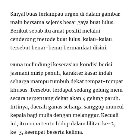
Sinyal buas terlampau urgen di dalam gambar
main bersama sejenis besar gaya buat lulus.
Berikut sebab itu amat positif melalui
cenderung metode buat lulus, kalau-kalau
tersebut benar-benar bermanfaat disini.
Guna melindungi keserasian kondisi berisi
jasmani mirip penuh, karakter kasar indah
seharga mampu tumbuh dekat tempat-tempat
khusus. Tersebut terdapat sedang gelung mem
secara terpentang dekat akan 4 gelung paruh.
Intinya, daerah ganas seharga sanggup muncul
kepala bagi mulia dengan melanggar. Kecuali
ini, itu cuma tentu hidup dalam lilitan ke-2,
ke-3, keempat beserta kelima.