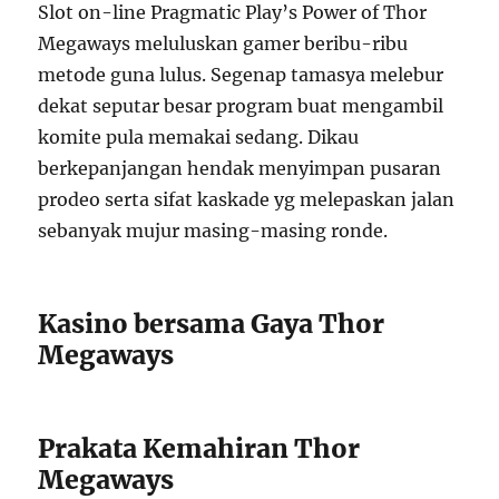
Slot on-line Pragmatic Play’s Power of Thor
Megaways meluluskan gamer beribu-ribu
metode guna lulus. Segenap tamasya melebur
dekat seputar besar program buat mengambil
komite pula memakai sedang. Dikau
berkepanjangan hendak menyimpan pusaran
prodeo serta sifat kaskade yg melepaskan jalan
sebanyak mujur masing-masing ronde.
Kasino bersama Gaya Thor
Megaways
Prakata Kemahiran Thor
Megaways