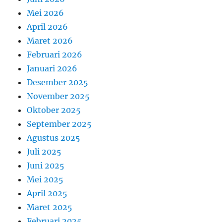
Mei 2026
April 2026
Maret 2026
Februari 2026
Januari 2026
Desember 2025
November 2025
Oktober 2025
September 2025
Agustus 2025
Juli 2025
Juni 2025
Mei 2025
April 2025
Maret 2025
Februari 2025