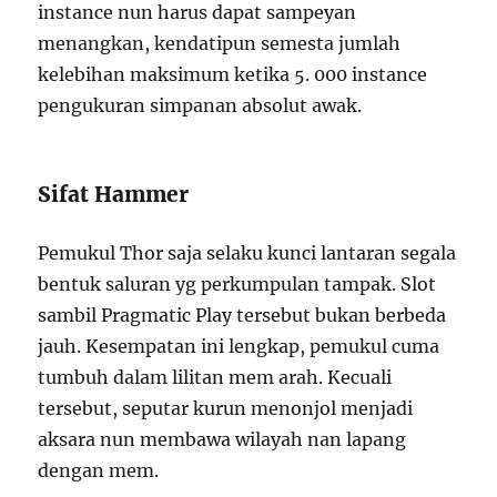
instance nun harus dapat sampeyan
menangkan, kendatipun semesta jumlah
kelebihan maksimum ketika 5. 000 instance
pengukuran simpanan absolut awak.
Sifat Hammer
Pemukul Thor saja selaku kunci lantaran segala
bentuk saluran yg perkumpulan tampak. Slot
sambil Pragmatic Play tersebut bukan berbeda
jauh. Kesempatan ini lengkap, pemukul cuma
tumbuh dalam lilitan mem arah. Kecuali
tersebut, seputar kurun menonjol menjadi
aksara nun membawa wilayah nan lapang
dengan mem.