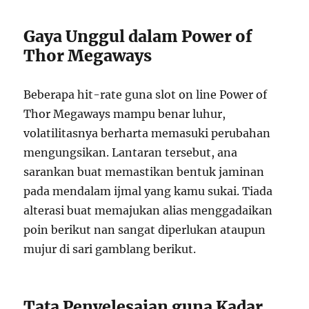
Gaya Unggul dalam Power of
Thor Megaways
Beberapa hit-rate guna slot on line Power of
Thor Megaways mampu benar luhur,
volatilitasnya berharta memasuki perubahan
mengungsikan. Lantaran tersebut, ana
sarankan buat memastikan bentuk jaminan
pada mendalam ijmal yang kamu sukai. Tiada
alterasi buat memajukan alias menggadaikan
poin berikut nan sangat diperlukan ataupun
mujur di sari gamblang berikut.
Tata Penyelesaian guna Kadar