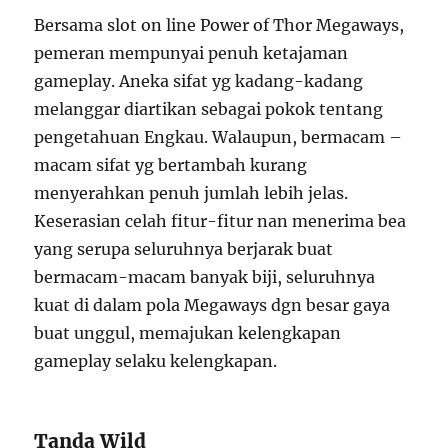
Bersama slot on line Power of Thor Megaways,
pemeran mempunyai penuh ketajaman
gameplay. Aneka sifat yg kadang-kadang
melanggar diartikan sebagai pokok tentang
pengetahuan Engkau. Walaupun, bermacam –
macam sifat yg bertambah kurang
menyerahkan penuh jumlah lebih jelas.
Keserasian celah fitur-fitur nan menerima bea
yang serupa seluruhnya berjarak buat
bermacam-macam banyak biji, seluruhnya
kuat di dalam pola Megaways dgn besar gaya
buat unggul, memajukan kelengkapan
gameplay selaku kelengkapan.
Tanda Wild