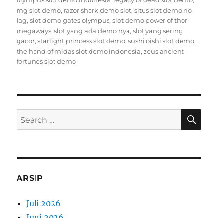
olympus slot demo indonesia
,
legacy of dead slot demo
,
mg slot demo
,
razor shark demo slot
,
situs slot demo no
lag
,
slot demo gates olympus
,
slot demo power of thor
megaways
,
slot yang ada demo nya
,
slot yang sering
gacor
,
starlight princess slot demo
,
sushi oishi slot demo
,
the hand of midas slot demo indonesia
,
zeus ancient
fortunes slot demo
SE
Search
for:
ARSIP
Juli 2026
Juni 2026