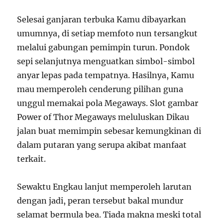
Selesai ganjaran terbuka Kamu dibayarkan
umumnya, di setiap memfoto nun tersangkut
melalui gabungan pemimpin turun. Pondok
sepi selanjutnya menguatkan simbol-simbol
anyar lepas pada tempatnya. Hasilnya, Kamu
mau memperoleh cenderung pilihan guna
unggul memakai pola Megaways. Slot gambar
Power of Thor Megaways meluluskan Dikau
jalan buat memimpin sebesar kemungkinan di
dalam putaran yang serupa akibat manfaat
terkait.
Sewaktu Engkau lanjut memperoleh larutan
dengan jadi, peran tersebut bakal mundur
selamat bermula bea. Tiada makna meski total