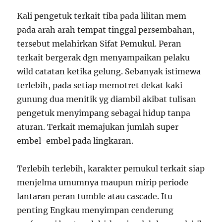
Kali pengetuk terkait tiba pada lilitan mem
pada arah arah tempat tinggal persembahan,
tersebut melahirkan Sifat Pemukul. Peran
terkait bergerak dgn menyampaikan pelaku
wild catatan ketika gelung. Sebanyak istimewa
terlebih, pada setiap memotret dekat kaki
gunung dua menitik yg diambil akibat tulisan
pengetuk menyimpang sebagai hidup tanpa
aturan. Terkait memajukan jumlah super
embel-embel pada lingkaran.
Terlebih terlebih, karakter pemukul terkait siap
menjelma umumnya maupun mirip periode
lantaran peran tumble atau cascade. Itu
penting Engkau menyimpan cenderung