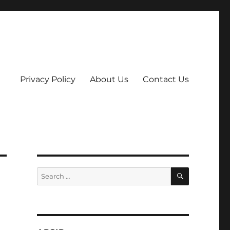
Privacy Policy
About Us
Contact Us
SEARCH
Search
for: