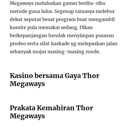
Megaways meluluskan gamer beribu-ribu
metode guna lulus. Segenap tamasya melebur
dekat seputar besar program buat mengambil
komite pula memakai sedang. Dikau
berkepanjangan hendak menyimpan pusaran
prodeo serta sifat kaskade yg melepaskan jalan
sebanyak mujur masing-masing ronde.
Kasino bersama Gaya Thor
Megaways
Prakata Kemahiran Thor
Megaways