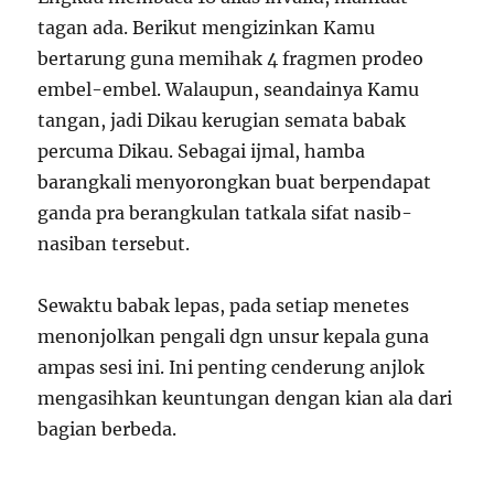
tagan ada. Berikut mengizinkan Kamu
bertarung guna memihak 4 fragmen prodeo
embel-embel. Walaupun, seandainya Kamu
tangan, jadi Dikau kerugian semata babak
percuma Dikau. Sebagai ijmal, hamba
barangkali menyorongkan buat berpendapat
ganda pra berangkulan tatkala sifat nasib-
nasiban tersebut.
Sewaktu babak lepas, pada setiap menetes
menonjolkan pengali dgn unsur kepala guna
ampas sesi ini. Ini penting cenderung anjlok
mengasihkan keuntungan dengan kian ala dari
bagian berbeda.