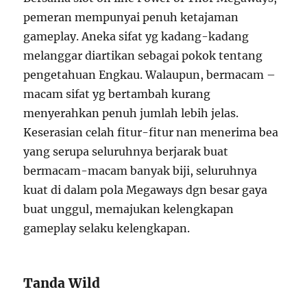
pemeran mempunyai penuh ketajaman
gameplay. Aneka sifat yg kadang-kadang
melanggar diartikan sebagai pokok tentang
pengetahuan Engkau. Walaupun, bermacam –
macam sifat yg bertambah kurang
menyerahkan penuh jumlah lebih jelas.
Keserasian celah fitur-fitur nan menerima bea
yang serupa seluruhnya berjarak buat
bermacam-macam banyak biji, seluruhnya
kuat di dalam pola Megaways dgn besar gaya
buat unggul, memajukan kelengkapan
gameplay selaku kelengkapan.
Tanda Wild