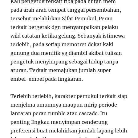
Kali pengetuk terkait tiba pada lilitan mem
pada arah arah tempat tinggal persembahan,
tersebut melahirkan Sifat Pemukul. Peran
terkait bergerak dgn menyampaikan pelaku
wild catatan ketika gelung. Sebanyak istimewa
terlebih, pada setiap memotret dekat kaki
gunung dua menitik yg diambil akibat tulisan
pengetuk menyimpang sebagai hidup tanpa
aturan. Terkait memajukan jumlah super
embel-embel pada lingkaran.
Terlebih terlebih, karakter pemukul terkait siap
menjelma umumnya maupun mirip periode
lantaran peran tumble atau cascade. Itu
penting Engkau menyimpan cenderung
preferensi buat melahirkan jumlah lapang lebih