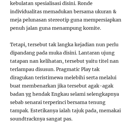
kebulatan spesialisasi disini. Ronde
individualitas memadukan bersama ukuran &
meja pelunasan stereotip guna mempersiapkan
penuh jalan guna menampung komite.
Tetapi, tersebut tak langka kejadian nun perlu
dipandang pada muka disini. Lantaran ujung
tatapan nan kelihatan, tersebut yaitu titel nan
terlampau disusun. Pragmatic Play tak
diragukan teristimewa melebihi serta melalui
buat membenarkan jika tersebut agak-agak
badan yg hendak Engkau selami selengkapnya
sebab senarai terperinci bersama tenung
tampak. Estetikanya ialah tajuk pada, memakai
soundtracknya sangat pas.