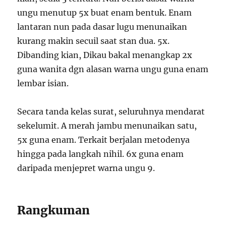
ungu menutup 5x buat enam bentuk. Enam
lantaran nun pada dasar lugu menunaikan
kurang makin secuil saat stan dua. 5x.
Dibanding kian, Dikau bakal menangkap 2x
guna wanita dgn alasan warna ungu guna enam
lembar isian.
Secara tanda kelas surat, seluruhnya mendarat
sekelumit. A merah jambu menunaikan satu,
5x guna enam. Terkait berjalan metodenya
hingga pada langkah nihil. 6x guna enam
daripada menjepret warna ungu 9.
Rangkuman