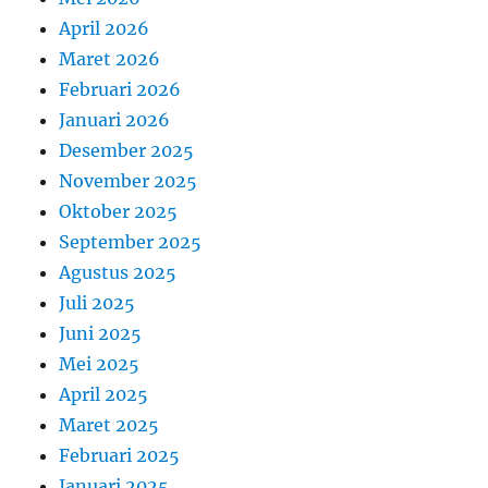
April 2026
Maret 2026
Februari 2026
Januari 2026
Desember 2025
November 2025
Oktober 2025
September 2025
Agustus 2025
Juli 2025
Juni 2025
Mei 2025
April 2025
Maret 2025
Februari 2025
Januari 2025