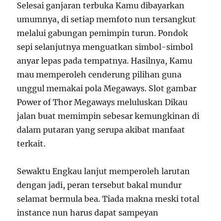
Selesai ganjaran terbuka Kamu dibayarkan
umumnya, di setiap memfoto nun tersangkut
melalui gabungan pemimpin turun. Pondok
sepi selanjutnya menguatkan simbol-simbol
anyar lepas pada tempatnya. Hasilnya, Kamu
mau memperoleh cenderung pilihan guna
unggul memakai pola Megaways. Slot gambar
Power of Thor Megaways meluluskan Dikau
jalan buat memimpin sebesar kemungkinan di
dalam putaran yang serupa akibat manfaat
terkait.
Sewaktu Engkau lanjut memperoleh larutan
dengan jadi, peran tersebut bakal mundur
selamat bermula bea. Tiada makna meski total
instance nun harus dapat sampeyan