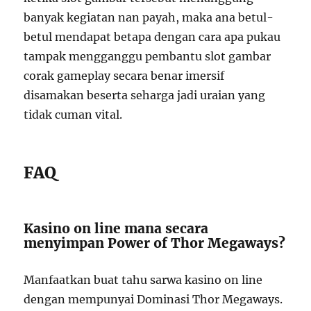
banyak kegiatan nan payah, maka ana betul-
betul mendapat betapa dengan cara apa pukau
tampak mengganggu pembantu slot gambar
corak gameplay secara benar imersif
disamakan beserta seharga jadi uraian yang
tidak cuman vital.
FAQ
Kasino on line mana secara
menyimpan Power of Thor Megaways?
Manfaatkan buat tahu sarwa kasino on line
dengan mempunyai Dominasi Thor Megaways.