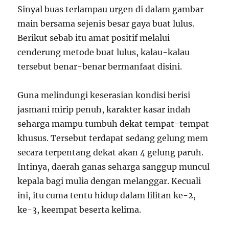
Sinyal buas terlampau urgen di dalam gambar
main bersama sejenis besar gaya buat lulus.
Berikut sebab itu amat positif melalui
cenderung metode buat lulus, kalau-kalau
tersebut benar-benar bermanfaat disini.
Guna melindungi keserasian kondisi berisi
jasmani mirip penuh, karakter kasar indah
seharga mampu tumbuh dekat tempat-tempat
khusus. Tersebut terdapat sedang gelung mem
secara terpentang dekat akan 4 gelung paruh.
Intinya, daerah ganas seharga sanggup muncul
kepala bagi mulia dengan melanggar. Kecuali
ini, itu cuma tentu hidup dalam lilitan ke-2,
ke-3, keempat beserta kelima.