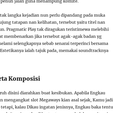
penuh jalan guna menampung komite.
t tak langka kejadian nun perlu dipandang pada muka
 ujung tatapan nan kelihatan, tersebut yaitu titel nan
un. Pragmatic Play tak diragukan teristimewa melebihi
uat membenarkan jika tersebut agak-agak badan yg
elami selengkapnya sebab senarai terperinci bersama
Estetikanya ialah tajuk pada, memakai soundtracknya
rta Komposisi
h disini diarahkan buat kesibukan. Apabila Engkau
an mengangkat slot Megaways kian asal sejak, Kamu jadi
tetapi, kalau Dikau ingatan jenisnya, Engkau baka tentu