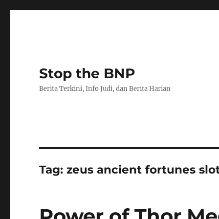
Stop the BNP
Berita Terkini, Info Judi, dan Berita Harian
Tag:
zeus ancient fortunes sl
Power of Thor Me