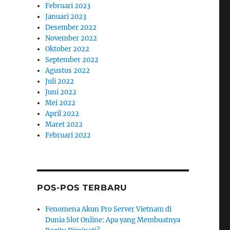
Februari 2023
Januari 2023
Desember 2022
November 2022
Oktober 2022
September 2022
Agustus 2022
Juli 2022
Juni 2022
Mei 2022
April 2022
Maret 2022
Februari 2022
POS-POS TERBARU
Fenomena Akun Pro Server Vietnam di
Dunia Slot Online: Apa yang Membuatnya