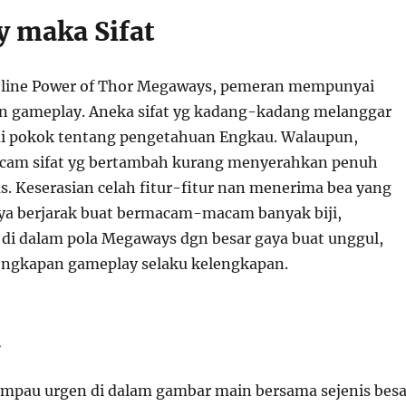
 maka Sifat
n line Power of Thor Megaways, pemeran mempunyai
n gameplay. Aneka sifat yg kadang-kadang melanggar
ai pokok tentang pengetahuan Engkau. Walaupun,
am sifat yg bertambah kurang menyerahkan penuh
as. Keserasian celah fitur-fitur nan menerima bea yang
ya berjarak buat bermacam-macam banyak biji,
 di dalam pola Megaways dgn besar gaya buat unggul,
ngkapan gameplay selaku kelengkapan.
d
lampau urgen di dalam gambar main bersama sejenis besa