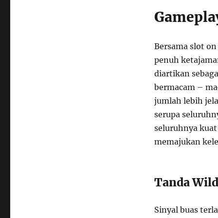
Gameplay
Bersama slot o
penuh ketajama
diartikan sebag
bermacam – mac
jumlah lebih jel
serupa seluruhn
seluruhnya kuat
memajukan kele
Tanda Wil
Sinyal buas ter