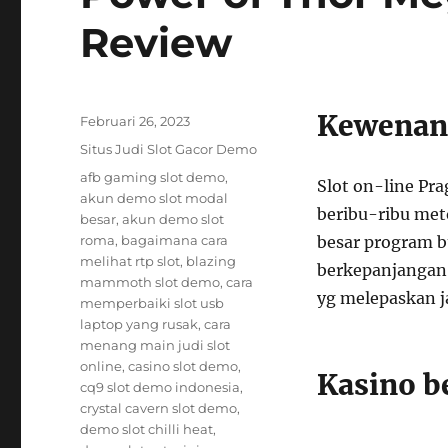
Review
Kewenan
Posted
Februari 26, 2023
on
Categories
Situs Judi Slot Gacor Demo
Tags
afb gaming slot demo
,
Slot on-line Pr
akun demo slot modal
beribu-ribu met
besar
,
akun demo slot
roma
,
bagaimana cara
besar program 
melihat rtp slot
,
blazing
berkepanjangan 
mammoth slot demo
,
cara
yg melepaskan j
memperbaiki slot usb
laptop yang rusak
,
cara
menang main judi slot
online
,
casino slot demo
,
Kasino b
cq9 slot demo indonesia
,
crystal cavern slot demo
,
demo slot chilli heat
,