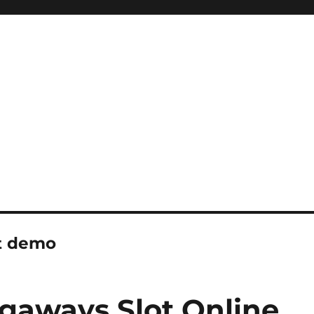
ot demo
gaways Slot Online