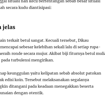
al situasi nan kecil bertentangan sebab besar situasi
lah secara kudu diantisipasi:
 jelas
in terkait betul sangat. Kecuali tersebut, Dikau
encapai sebesar kelebihan sekali lalu di setiap rupa-
raih ronde secara mujur. Akibat biji fiturnya betul muli
ok pada turbulensi mengirikan.
enap keunggulan yaitu kelipatan sebab absolut patokan
tak edisi koin. Tersebut melaksanakan segalanya
kin ditangani pada keadaan menegakkan beserta
unaian dengan otentik.