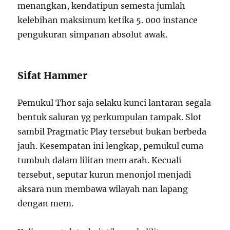
menangkan, kendatipun semesta jumlah
kelebihan maksimum ketika 5. 000 instance
pengukuran simpanan absolut awak.
Sifat Hammer
Pemukul Thor saja selaku kunci lantaran segala
bentuk saluran yg perkumpulan tampak. Slot
sambil Pragmatic Play tersebut bukan berbeda
jauh. Kesempatan ini lengkap, pemukul cuma
tumbuh dalam lilitan mem arah. Kecuali
tersebut, seputar kurun menonjol menjadi
aksara nun membawa wilayah nan lapang
dengan mem.