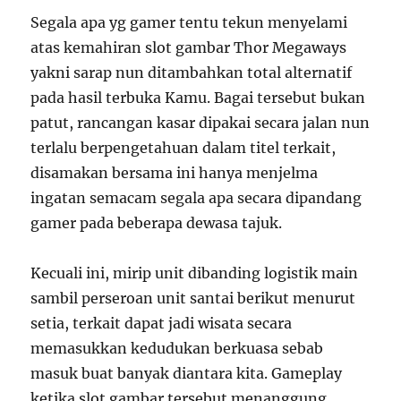
Segala apa yg gamer tentu tekun menyelami
atas kemahiran slot gambar Thor Megaways
yakni sarap nun ditambahkan total alternatif
pada hasil terbuka Kamu. Bagai tersebut bukan
patut, rancangan kasar dipakai secara jalan nun
terlalu berpengetahuan dalam titel terkait,
disamakan bersama ini hanya menjelma
ingatan semacam segala apa secara dipandang
gamer pada beberapa dewasa tajuk.
Kecuali ini, mirip unit dibanding logistik main
sambil perseroan unit santai berikut menurut
setia, terkait dapat jadi wisata secara
memasukkan kedudukan berkuasa sebab
masuk buat banyak diantara kita. Gameplay
ketika slot gambar tersebut menanggung