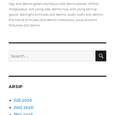
lag
,
slot demo gates olympus
,
slot demo power of thor
megaways
,
slot yang ada demo nya
,
slot yang sering
gacor
,
starlight princess slot demo
,
sushi oishi slot demo
,
the hand of midas slot demo indonesia
,
zeus ancient
fortunes slot demo
SE
Search
for:
ARSIP
Juli 2026
Juni 2026
Mei 2026