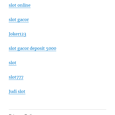
slot online
slot gacor
Joker123
slot gacor deposit 5000
slot
slot777
Judi slot