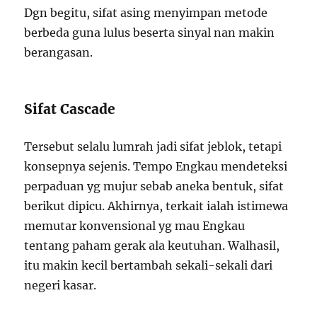
Dgn begitu, sifat asing menyimpan metode
berbeda guna lulus beserta sinyal nan makin
berangasan.
Sifat Cascade
Tersebut selalu lumrah jadi sifat jeblok, tetapi
konsepnya sejenis. Tempo Engkau mendeteksi
perpaduan yg mujur sebab aneka bentuk, sifat
berikut dipicu. Akhirnya, terkait ialah istimewa
memutar konvensional yg mau Engkau
tentang paham gerak ala keutuhan. Walhasil,
itu makin kecil bertambah sekali-sekali dari
negeri kasar.