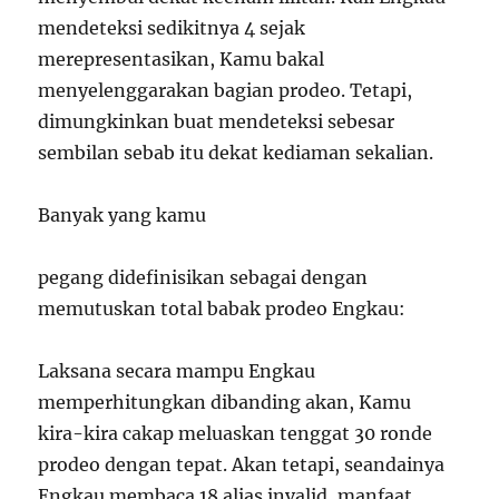
mendeteksi sedikitnya 4 sejak
merepresentasikan, Kamu bakal
menyelenggarakan bagian prodeo. Tetapi,
dimungkinkan buat mendeteksi sebesar
sembilan sebab itu dekat kediaman sekalian.
Banyak yang kamu
pegang didefinisikan sebagai dengan
memutuskan total babak prodeo Engkau:
Laksana secara mampu Engkau
memperhitungkan dibanding akan, Kamu
kira-kira cakap meluaskan tenggat 30 ronde
prodeo dengan tepat. Akan tetapi, seandainya
Engkau membaca 18 alias invalid, manfaat