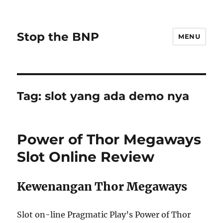
Stop the BNP
MENU
Tag:
slot yang ada demo nya
Power of Thor Megaways
Slot Online Review
Kewenangan Thor Megaways
Slot on-line Pragmatic Play’s Power of Thor