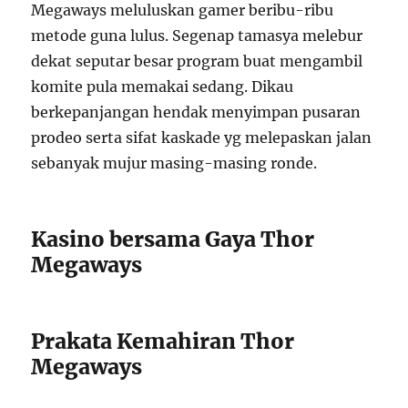
Megaways meluluskan gamer beribu-ribu
metode guna lulus. Segenap tamasya melebur
dekat seputar besar program buat mengambil
komite pula memakai sedang. Dikau
berkepanjangan hendak menyimpan pusaran
prodeo serta sifat kaskade yg melepaskan jalan
sebanyak mujur masing-masing ronde.
Kasino bersama Gaya Thor
Megaways
Prakata Kemahiran Thor
Megaways