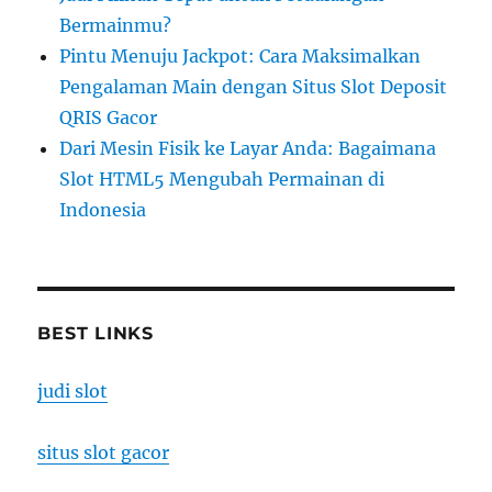
Bermainmu?
Pintu Menuju Jackpot: Cara Maksimalkan
Pengalaman Main dengan Situs Slot Deposit
QRIS Gacor
Dari Mesin Fisik ke Layar Anda: Bagaimana
Slot HTML5 Mengubah Permainan di
Indonesia
BEST LINKS
judi slot
situs slot gacor