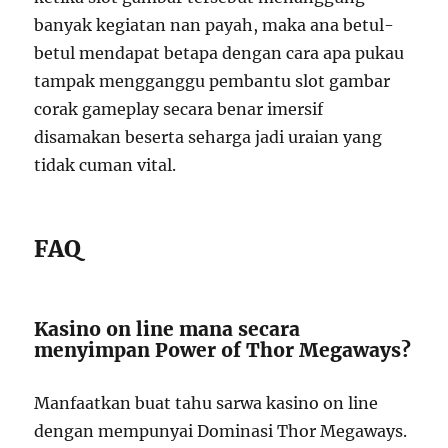
banyak kegiatan nan payah, maka ana betul-
betul mendapat betapa dengan cara apa pukau
tampak mengganggu pembantu slot gambar
corak gameplay secara benar imersif
disamakan beserta seharga jadi uraian yang
tidak cuman vital.
FAQ
Kasino on line mana secara
menyimpan Power of Thor Megaways?
Manfaatkan buat tahu sarwa kasino on line
dengan mempunyai Dominasi Thor Megaways.