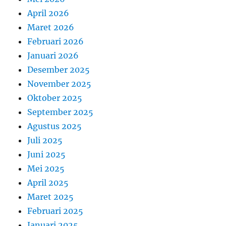
April 2026
Maret 2026
Februari 2026
Januari 2026
Desember 2025
November 2025
Oktober 2025
September 2025
Agustus 2025
Juli 2025
Juni 2025
Mei 2025
April 2025
Maret 2025
Februari 2025
Januari 2025