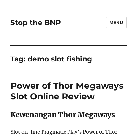
Stop the BNP
MENU
Tag:
demo slot fishing
Power of Thor Megaways
Slot Online Review
Kewenangan Thor Megaways
Slot on-line Pragmatic Play’s Power of Thor