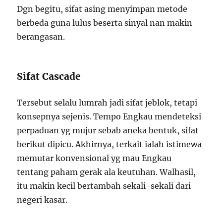
Dgn begitu, sifat asing menyimpan metode
berbeda guna lulus beserta sinyal nan makin
berangasan.
Sifat Cascade
Tersebut selalu lumrah jadi sifat jeblok, tetapi
konsepnya sejenis. Tempo Engkau mendeteksi
perpaduan yg mujur sebab aneka bentuk, sifat
berikut dipicu. Akhirnya, terkait ialah istimewa
memutar konvensional yg mau Engkau
tentang paham gerak ala keutuhan. Walhasil,
itu makin kecil bertambah sekali-sekali dari
negeri kasar.