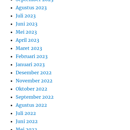
Agustus 2023
Juli 2023
Juni 2023
Mei 2023
April 2023
Maret 2023
Februari 2023
Januari 2023
Desember 2022
November 2022
Oktober 2022
September 2022
Agustus 2022
Juli 2022
Juni 2022
Mei 2022