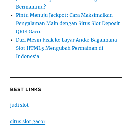
Bermainmu?
Pintu Menuju Jackpot: Cara Maksimalkan
Pengalaman Main dengan Situs Slot Deposit
QRIS Gacor
Dari Mesin Fisik ke Layar Anda: Bagaimana
Slot HTML5 Mengubah Permainan di
Indonesia
BEST LINKS
judi slot
situs slot gacor