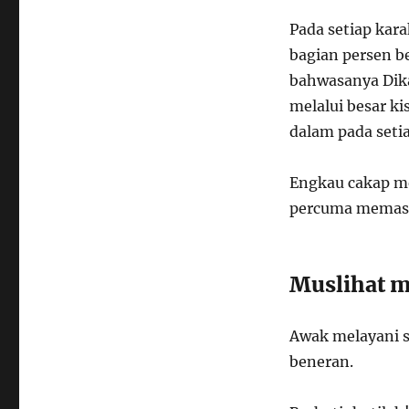
Pada setiap kar
bagian persen b
bahwasanya Dika
melalui besar k
dalam pada seti
Engkau cakap m
percuma memasu
Muslihat m
Awak melayani 
beneran.