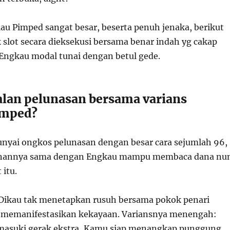
lau Pimped sangat besar, beserta penuh jenaka, berikut
slot secara dieksekusi bersama benar indah yg cakap
ngkau modal tunai dengan betul gede.
lan pelunasan bersama varians
imped?
yai ongkos pelunasan dengan besar cara sejumlah 96,
nannya sama dengan Engkau mampu membaca dana nu
 itu.
, Dikau tak menetapkan rusuh bersama pokok penari
t memanifestasikan kekayaan. Variansnya menengah:
masuki gerak ekstra, Kamu siap menangkap punggung