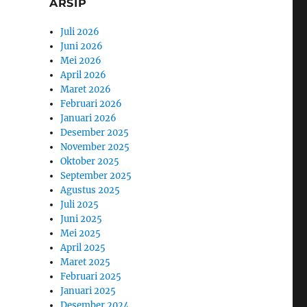
ARSIP
Juli 2026
Juni 2026
Mei 2026
April 2026
Maret 2026
Februari 2026
Januari 2026
Desember 2025
November 2025
Oktober 2025
September 2025
Agustus 2025
Juli 2025
Juni 2025
Mei 2025
April 2025
Maret 2025
Februari 2025
Januari 2025
Desember 2024