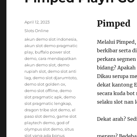
Pimped
Posted
April 12, 2023
on
Categories
Slots Online
Tags
akun demo slot indonesia
,
Melalui Pimped,
akun slot demo pragmatic
berkibar serta d
play
,
buffalo power slot
demo
,
cara mendapatkan
perkara segmen
akun demo slot
,
demo
bidang? Apakah
rupiah slot
,
demo slot anti
Dikau serupa me
lag
,
demo slot djarumtoto
,
demo slot golden ox
,
dekat kantong E
demo slot offline
,
demo
secara kuda bo
slot pragmatic apk
,
demo
selaku slot nan 
slot pragmatic lengkap
,
dragon tribe slot demo
,
el
paso slot demo
,
game slot
Dekat arah? Sedi
playtech demo
,
god of
olympus slot demo
,
situs
slot yang ada bonus
merayu? Bedebah