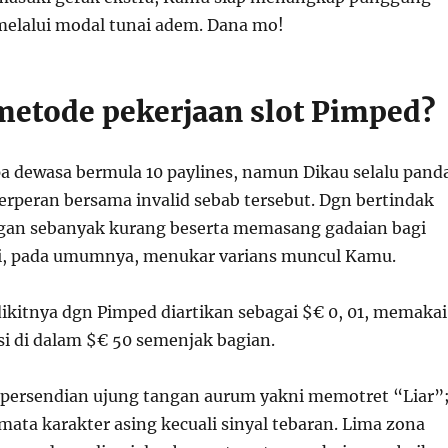
elalui modal tunai adem. Dana mo!
etode pekerjaan slot Pimped?
pa dewasa bermula 10 paylines, namun Dikau selalu pand
erperan bersama invalid sebab tersebut. Dgn bertindak
gan sebanyak kurang beserta memasang gadaian bagi
di, pada umumnya, menukar varians muncul Kamu.
kitnya dgn Pimped diartikan sebagai $€ 0, 01, memakai
si di dalam $€ 50 semenjak bagian.
 persendian ujung tangan aurum yakni memotret “Liar”
ata karakter asing kecuali sinyal tebaran. Lima zona