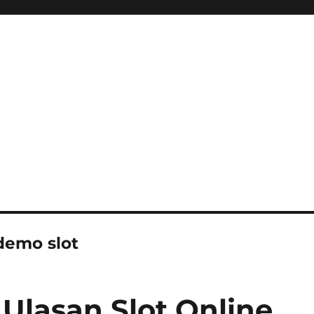
demo slot
Ulasan Slot Online