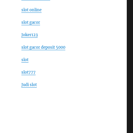
slot online
slot gacor
Joker123
slot gacor deposit 5000
slot
slot777
Judi slot